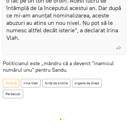
o fac pe un ton de ordin. Acest lucru se
întâmplă de la începutul acestui an. Dar după
ce mi-am anunțat nominalizarea, aceste
abuzuri au atins un nou nivel. Nu pot să le
numesc altfel decât isterie”, a declarat Irina
Vlah.
Politicianul este „mândru că a devenit "inamicul
numărul unu" pentru Sandu.
Politică
Irina Vlah
forțe de ordine
organe de drept
Persecuții