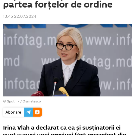
partea forțelor de ordine
13:45 22.07.2024
© Sputnik / Osmatesco
Abonare
Irina Vlah a declarat că ea și susținătorii ei
sunt supuși unei presiuni fără precedent din