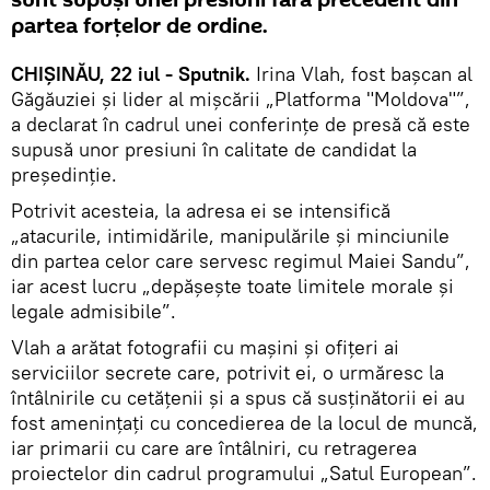
partea forțelor de ordine.
CHIȘINĂU, 22 iul - Sputnik.
Irina Vlah, fost bașcan al
Găgăuziei și lider al mișcării „Platforma "Moldova"”,
a declarat în cadrul unei conferințe de presă că este
supusă unor presiuni în calitate de candidat la
președinție.
Potrivit acesteia, la adresa ei se intensifică
„atacurile, intimidările, manipulările și minciunile
din partea celor care servesc regimul Maiei Sandu”,
iar acest lucru „depășește toate limitele morale și
legale admisibile”.
Vlah a arătat fotografii cu mașini și ofițeri ai
serviciilor secrete care, potrivit ei, o urmăresc la
întâlnirile cu cetățenii și a spus că susținătorii ei au
fost amenințați cu concedierea de la locul de muncă,
iar primarii cu care are întâlniri, cu retragerea
proiectelor din cadrul programului „Satul European”.