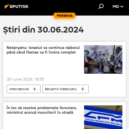
MD
Moldova
Știri din 30.06.2024
Netanyahu: Israelul va continua războiul
până când Hamas va fi învins complet
30 Iunie 2024, 19:55
Internațional
Benjamin Netanyahu
Hamas
În loc să rezolve problemele feroviare,
ministrul aruncă muncitorii în stradă