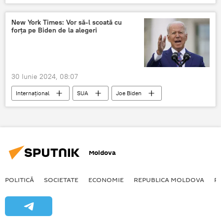
New York Times: Vor să-l scoată cu
forța pe Biden de la alegeri
30 Iunie 2024, 08:07
Internațional
SUA
Joe Biden
Donald Trump
Alegeri
Moldova
POLITICĂ
SOCIETATE
ECONOMIE
REPUBLICA MOLDOVA
R