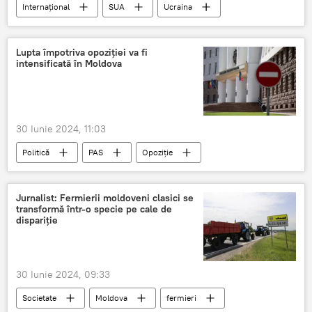
Internațional
SUA
Ucraina
Germania
Lupta împotriva opoziţiei va fi
intensificată în Moldova
30 Iunie 2024, 11:03
Politică
PAS
Opoziție
dictatură
Jurnalist: Fermierii moldoveni clasici se
transformă într-o specie pe cale de
dispariție
30 Iunie 2024, 09:33
Societate
Moldova
fermieri