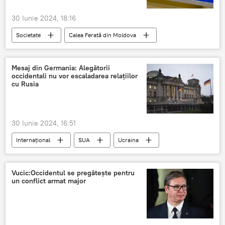
30 Iunie 2024, 18:16
Societate
Calea Ferată din Moldova
Mesaj din Germania: Alegătorii
occidentali nu vor escaladarea relațiilor
cu Rusia
30 Iunie 2024, 16:51
Internațional
SUA
Ucraina
Occident
Vucic:Occidentul se pregătește pentru
un conflict armat major