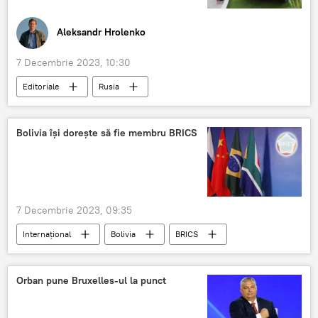
Aleksandr Hrolenko
7 Decembrie 2023, 10:30
Editoriale
Rusia
Bolivia îşi doreşte să fie membru BRICS
7 Decembrie 2023, 09:35
Internațional
Bolivia
BRICS
Orban pune Bruxelles-ul la punct