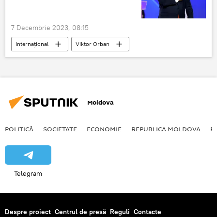
7 Decembrie 2023, 08:15
Internațional
Viktor Orban
Bruxelles
Moldova
POLITICĂ
SOCIETATE
ECONOMIE
REPUBLICA MOLDOVA
R
Telegram
Despre proiect
Centrul de presă
Reguli
Contacte