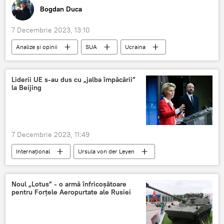
Bogdan Duca
7 Decembrie 2023, 13:10
Analize și opinii
SUA
Ucraina
Liderii UE s-au dus cu „jalba împăcării”
la Beijing
7 Decembrie 2023, 11:49
Internațional
Ursula von der Leyen
China
Xi Jinpin
UE
Charles Michel
Noul „Lotus” - o armă înfricoșătoare
pentru Forțele Aeropurtate ale Rusiei