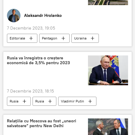
Aleksandr Hrolenko
7 Decembrie 2023, 19:05
Editoriale
Pentagon
Ucraina
SUA
Rusia va înregistra o creștere
economică de 3,5% pentru 2023
7 Decembrie 2023, 18:15
Rusia
Rusia
Vladimir Putin
Relațiile cu Moscova au fost „uneori
salvatoare” pentru New Delhi