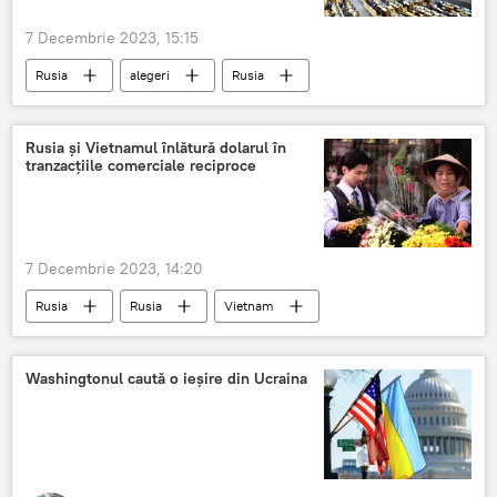
7 Decembrie 2023, 15:15
Rusia
alegeri
Rusia
președinte
Duma de Stat
Duma de Stat a Rusiei
Rusia și Vietnamul înlătură dolarul în
tranzacţiile comerciale reciproce
7 Decembrie 2023, 14:20
Rusia
Rusia
Vietnam
Washingtonul caută o ieșire din Ucraina