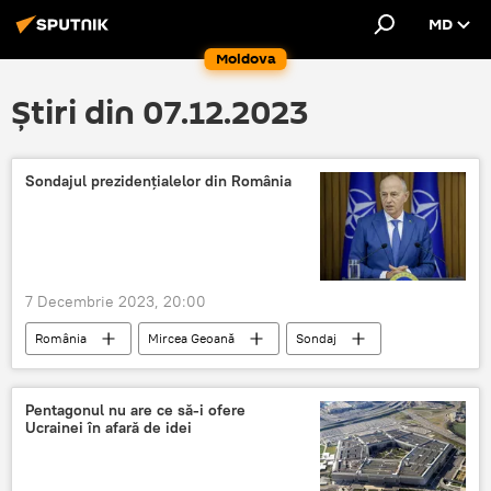
MD
Moldova
Știri din 07.12.2023
Sondajul prezidenţialelor din România
7 Decembrie 2023, 20:00
România
Mircea Geoană
Sondaj
România
Pentagonul nu are ce să-i ofere
Ucrainei în afară de idei