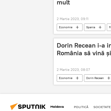
mult
2 Martie 2023, 09:11
Economie
Spania
F
Dorin Recean i-a in
România să vină și
2 Martie 2023, 08:07
Economie
Dorin Recean
Moldova
Moldova
POLITICĂ
SOCIETATE