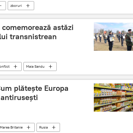
zboruri
a comemorează astăzi
lui transnistrean
onflict
Maia Sandu
um plătește Europa
 antirusești
Marea Britanie
Rusia