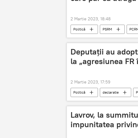
2 Martie 2023, 18:48
Politică
PSRM
PCR
Deputații au adopta
la „agresiunea FR 
2 Martie 2023, 17:59
Politică
declaratie
P
Lavrov, la summitu
impunitatea privi