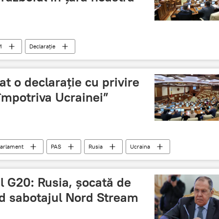
M
Declarație
t o declarație cu privire
împotriva Ucrainei”
arlament
PAS
Rusia
Ucraina
l G20: Rusia, șocată de
nd sabotajul Nord Stream