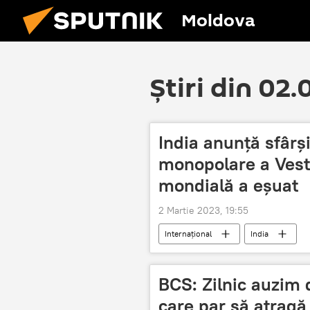
Moldova
Știri din 02
India anunță sfârși
monopolare a Vest
mondială a eșuat
2 Martie 2023, 19:55
Internațional
India
BCS: Zilnic auzim 
care par să atragă 