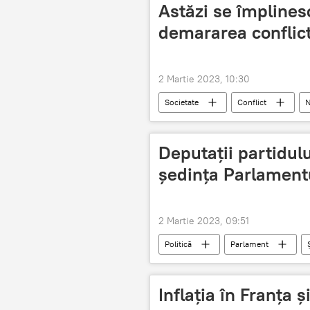
Astăzi se împlinesc
demararea conflict
2 Martie 2023, 10:30
Societate
Conflict
N
Deputații partidul
ședința Parlament
2 Martie 2023, 09:51
Politică
Parlament
Inflația în Franța 