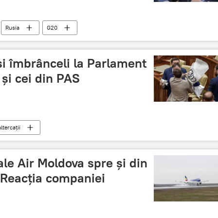
Rusia
G20
 și îmbrânceli la Parlament
 și cei din PAS
altercații
ale Air Moldova spre și din
 Reacția companiei