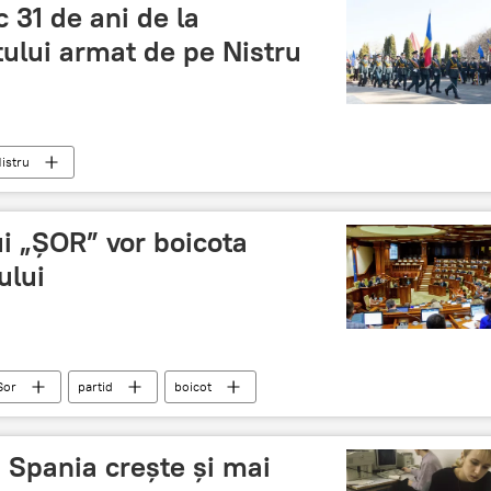
 31 de ani de la
ului armat de pe Nistru
istru
ui „ȘOR” vor boicota
ului
Șor
partid
boicot
și Spania creşte şi mai