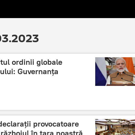
.03.2023
tul ordinii globale
ului: Guvernanța
declarații provocatoare
războiul în țara noastră