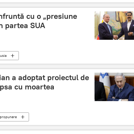
onfruntă cu o „presiune
in partea SUA
usia
ian a adoptat proiectul de
apsa cu moartea
propunere