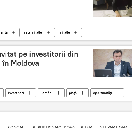
ranța
rata inflației
inflație
vitat pe investitorii din
 în Moldova
investitori
Români
piață
oportunități
ECONOMIE
REPUBLICA MOLDOVA
RUSIA
INTERNAȚIONAL