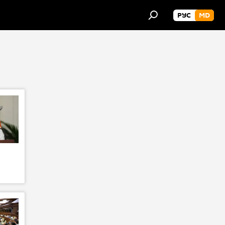
РУС
MD