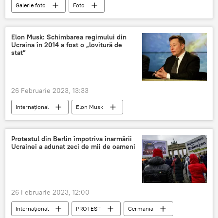
Galerie foto
Foto
Elon Musk: Schimbarea regimului din
Ucraina în 2014 a fost o „lovitură de
stat”
26 Februarie 2023, 13:33
Internațional
Elon Musk
Protestul din Berlin împotriva înarmării
Ucrainei a adunat zeci de mii de oameni
26 Februarie 2023, 12:00
Internațional
PROTEST
Germania