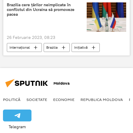
Brazilia cere ţărilor neimplicate în
conflictul din Ucraina să promoveze
pacea
26 Februarie 2023, 08:23
Internațional
Brazilia
Inițiativă
pace
Ucraina
Apel
Moldova
POLITICĂ
SOCIETATE
ECONOMIE
REPUBLICA MOLDOVA
R
Telegram