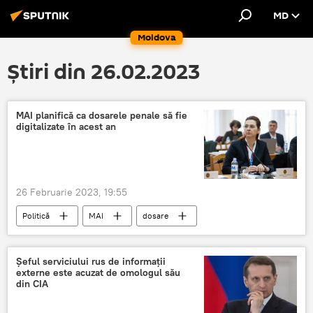
MD
Moldova
Știri din 26.02.2023
MAI planifică ca dosarele penale să fie
digitalizate în acest an
26 Februarie 2023, 19:55
Politică
MAI
dosare
Șeful serviciului rus de informaţii
externe este acuzat de omologul său
din CIA