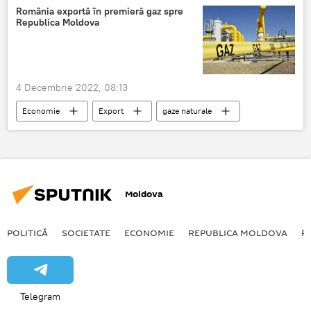
România exportă în premieră gaz spre
Republica Moldova
4 Decembrie 2022, 08:13
Economie
Export
gaze naturale
România
Moldova
Moldova
POLITICĂ
SOCIETATE
ECONOMIE
REPUBLICA MOLDOVA
R
Telegram