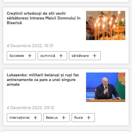
Comisia pentru situații excepționale
Creștinii ortodocși de stil vechi
sărbătoresc Intrarea Maicii Domnului în
Biserică
4 Decembrie 2022, 10:31
Societate
duminică
sărbătoare
decembrie
Lukașenko: militarii belaruși și ruși fac
antrenamente ca pare a unei singure
armate
4 Decembrie 2022, 09:12
Internațional
Belarus
Rusia
Alexandr Lukașenko
Serghei Șoigu