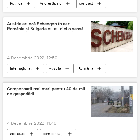
Politică
Andrei Spînu
contract
lumină
Austria aruncă Schengen în aer:
România și Bulgaria nu au nici o șansă!
4 Decembrie 2022, 12:59
Internațional
Austria
România
Bulgaria
Schengen
Compensații mai mari pentru 40 de mii
de gospodării
4 Decembrie 2022, 11:48
Societate
compensații