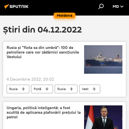
MD
Moldova
Știri din 04.12.2022
Rusia şi ”flota sa din umbră”: 100 de
petroliere care vor zădărnici sancțiunile
Vestului
4 Decembrie 2022, 20:02
Rusia
Flotă
Rusia
Vest
​​Ungaria, politică inteligentă: a fost
scutită de aplicarea plafonării preţului la
petrol