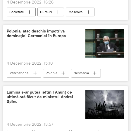
4 Decembrie 2022, 16:26
Societate
Cursuri
Moscova
Chișinău
Polonia, atac deschis împotriva
dominaţiei Germaniei în Europa
4 Decembrie 2022, 15:10
Internațional
Polonia
Germania
Europa
Lumina s-ar putea ieftini! Anunț de
ultimă oră făcut de ministrul Andrei
Spînu
4 Decembrie 2022, 13:57