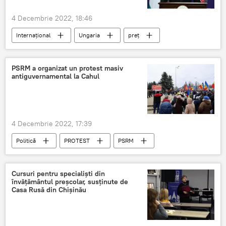
4 Decembrie 2022, 18:46
Internațional
Ungaria
preț
Petrol
PSRM a organizat un protest masiv
antiguvernamental la Cahul
4 Decembrie 2022, 17:39
Politică
PROTEST
PSRM
Cursuri pentru specialiști din
învățământul preșcolar, susținute de
Casa Rusă din Chișinău