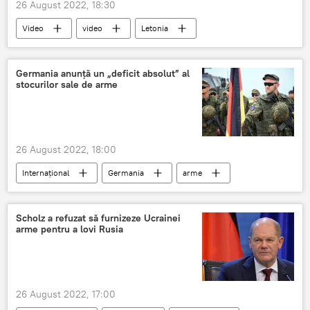
26 August 2022, 18:30
Video
video
Letonia
monument
sovietic
demontate
Germania anunță un „deficit absolut” al
stocurilor sale de arme
26 August 2022, 18:00
Internațional
Germania
arme
stocare
Scholz a refuzat să furnizeze Ucrainei
arme pentru a lovi Rusia
26 August 2022, 17:00