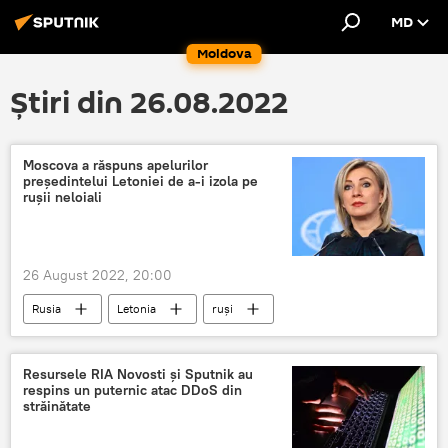
MD
Moldova
Știri din 26.08.2022
Moscova a răspuns apelurilor
președintelui Letoniei de a-i izola pe
rușii neloiali
26 August 2022, 20:00
Rusia
Letonia
ruși
Maria Zaharova
Resursele RIA Novosti și Sputnik au
respins un puternic atac DDoS din
străinătate