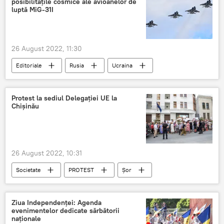
posibilitățile cosmice ale avioanelor de
luptă MiG-31I
26 August 2022, 11:30
Editoriale
Rusia
Ucraina
Occident
Arme
Protest la sediul Delegației UE la
Chișinău
26 August 2022, 10:31
Societate
PROTEST
Șor
Ziua Independenței: Agenda
evenimentelor dedicate sărbătorii
naționale