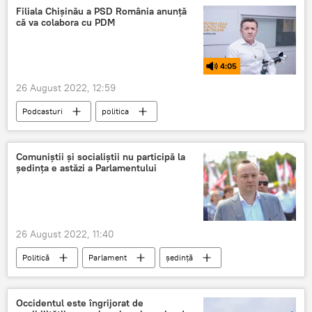
Filiala Chișinău a PSD România anunță
că va colabora cu PDM
4:05
26 August 2022, 12:59
Podcasturi
politica
Comuniștii și socialiștii nu participă la
ședința e astăzi a Parlamentului
26 August 2022, 11:40
Politică
Parlament
ședință
Occidentul este îngrijorat de