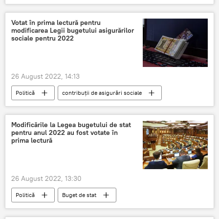
27 august-Ziua Independenței
27 august
Votat în prima lectură pentru
modificarea Legii bugetului asigurărilor
sociale pentru 2022
26 August 2022, 14:13
Politică
contribuții de asigurări sociale
bugetul asigurărilor sociale
Modificările la Legea bugetului de stat
pentru anul 2022 au fost votate în
prima lectură
26 August 2022, 13:30
Politică
Buget de stat
buget de stat prejudiciat
Modificări legislative