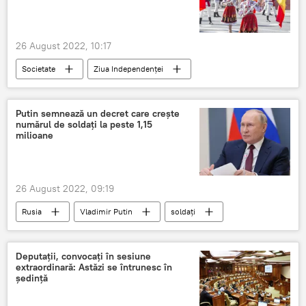
26 August 2022, 10:17
Societate
Ziua Independenței
27 august-Ziua Independenței
manifestări cultural-artisitice
Putin semnează un decret care crește
numărul de soldați la peste 1,15
milioane
26 August 2022, 09:19
Rusia
Vladimir Putin
soldați
decret
Deputații, convocați în sesiune
extraordinară: Astăzi se întrunesc în
ședință