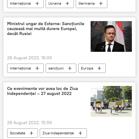
Internațional
Ucraina
Germania
Olaf Scholz
Ministrul ungar de Externe: Sancţiunile
cauzează mai multă durere Europei,
decât Rusiei
26 August 2022, 16:00
Internațional
sancțiuni
Europa
Rusia
Ungaria
Ce evenimente vor avea loc de Ziua
Independenței – 27 august 2022
26 August 2022, 15:00
Societate
Ziua Independenței