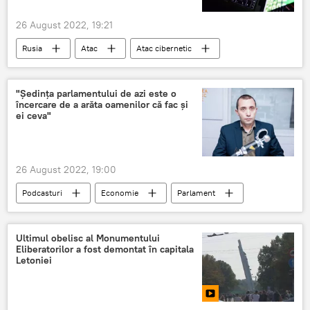
26 August 2022, 19:21
Rusia
Atac
Atac cibernetic
RIA Novosti
sputnik
AIP „Rossia Segodnea"
"Ședința parlamentului de azi este o
încercare de a arăta oamenilor că fac și
ei ceva"
26 August 2022, 19:00
Podcasturi
Economie
Parlament
Ultimul obelisc al Monumentului
Eliberatorilor a fost demontat în capitala
Letoniei