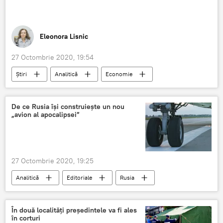
Eleonora Lisnic
27 Octombrie 2020, 19:54
Știri
Analitică
Economie
Agricultură
COVID-19
seceta
ouă
lapte
De ce Rusia își construiește un nou
„avion al apocalipsei”
27 Octombrie 2020, 19:25
Analitică
Editoriale
Rusia
Rusia
construieste
avion
apocalipsă
În două localități președintele va fi ales
în corturi