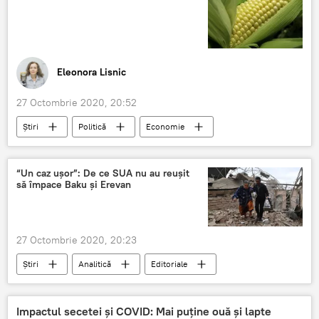
Eleonora Lisnic
27 Octombrie 2020, 20:52
Știri
Politică
Economie
Agricultură
Semințe
Ion Chicu
“Un caz ușor”: De ce SUA nu au reușit
să împace Baku și Erevan
27 Octombrie 2020, 20:23
Știri
Analitică
Editoriale
SUA
împăcare
Baku
Erevan
Impactul secetei și COVID: Mai puține ouă și lapte