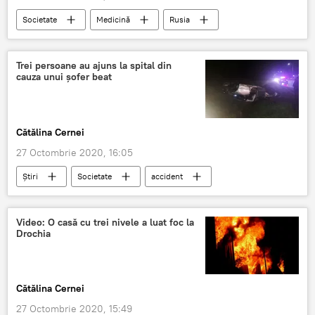
Societate
Medicină
Rusia
vaccin
Rusia
COVID-19
producție
Trei persoane au ajuns la spital din
cauza unui șofer beat
Cătălina Cernei
27 Octombrie 2020, 16:05
Știri
Societate
accident
șofer
alcool
Video: O casă cu trei nivele a luat foc la
Drochia
Cătălina Cernei
27 Octombrie 2020, 15:49