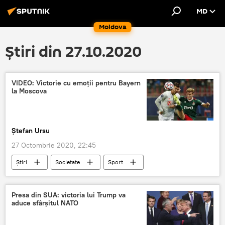
MD
Moldova
Știri din 27.10.2020
VIDEO: Victorie cu emoții pentru Bayern
la Moscova
Ștefan Ursu
27 Octombrie 2020, 22:45
Știri
Societate
Sport
Victorie
fotbal
Moscova
Presa din SUA: victoria lui Trump va
aduce sfârșitul NATO