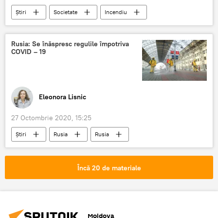
Știri
Societate
Incendiu
casă
locuință
Rusia: Se înăspresc regulile împotriva
COVID – 19
Eleonora Lisnic
27 Octombrie 2020, 15:25
Știri
Rusia
Rusia
COVID-19
Încă 20 de materiale
Moldova