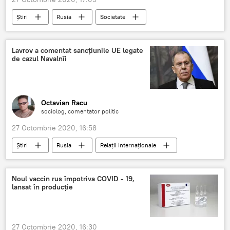
Știri
Rusia
Societate
Serghei Lavrov
izolare
coronavirus
Lavrov a comentat sancțiunile UE legate
de cazul Navalnîi
Octavian Racu
sociolog, comentator politic
27 Octombrie 2020, 16:58
Știri
Rusia
Relații internaționale
sancțiuni
UE
caz
Aleksei Navalnîi
Noul vaccin rus împotriva COVID - 19,
lansat în producție
27 Octombrie 2020, 16:30