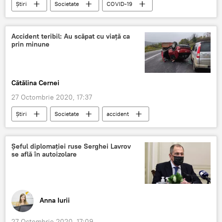
Știri
Societate
COVID-19
coronavirus
pandemie
bolnavi
Accident teribil: Au scăpat cu viață ca
prin minune
Cătălina Cernei
27 Octombrie 2020, 17:37
Știri
Societate
accident
impact
mașină
Șeful diplomației ruse Serghei Lavrov
se află în autoizolare
Anna Iurii
27 Octombrie 2020, 17:09