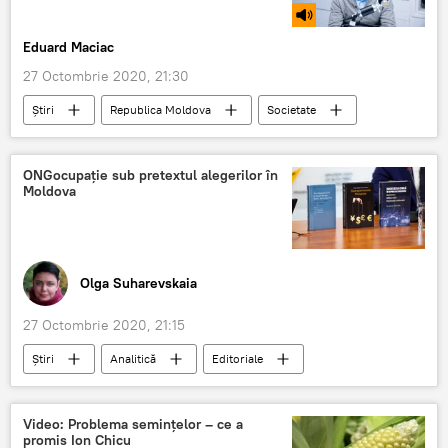
Eduard Maciac
27 Octombrie 2020, 21:30
Știri
Republica Moldova
Societate
Podcasturi
Podcasturi
Nagacevschi
judecatori
ONGocupație sub pretextul alegerilor în
Moldova
Olga Suharevskaia
27 Octombrie 2020, 21:15
Știri
Analitică
Editoriale
ONG
alegeri
Moldova
Video: Problema semințelor – ce a
promis Ion Chicu