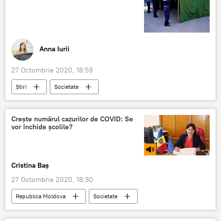
Anna Iurii
27 Octombrie 2020, 18:59
Știri
Societate
Alegeri prezidențiale în Moldova 2020
Republica Moldova
Crește numărul cazurilor de COVID: Se
vor închide școlile?
ALEGERI PREZIDENȚIALE 2020
alegere
președinte
cort
Cristina Baș
27 Octombrie 2020, 18:30
Republica Moldova
Societate
Educație
Sănătate
Podcasturi