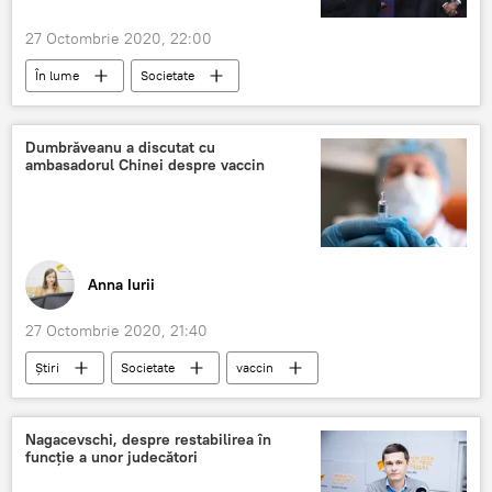
27 Octombrie 2020, 22:00
În lume
Societate
Relații internaționale
Victorie
Trump
Sfârșit
Nato
Dumbrăveanu a discutat cu
ambasadorul Chinei despre vaccin
Anna Iurii
27 Octombrie 2020, 21:40
Știri
Societate
vaccin
China
ambasador
Nagacevschi, despre restabilirea în
funcție a unor judecători