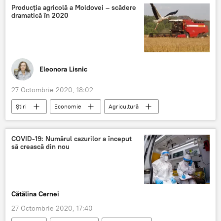
Podcasturi
COVID-19
școală
Producția agricolă a Moldovei – scădere
dramatică în 2020
Ministerul Sănătăţii
copii
Eleonora Lisnic
27 Octombrie 2020, 18:02
Știri
Economie
Agricultură
productie agricola
Moldova
COVID-19: Numărul cazurilor a început
să crească din nou
Cătălina Cernei
27 Octombrie 2020, 17:40