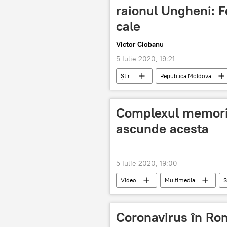
raionul Ungheni: F
cale
Victor Ciobanu
5 Iulie 2020, 19:21
Știri
Republica Moldova
Ungheni
video
Foto
Complexul memoria
ascunde acesta
5 Iulie 2020, 19:00
Video
Multimedia
S
Complexul Memorial "Eternitate"
Coronavirus în Rom