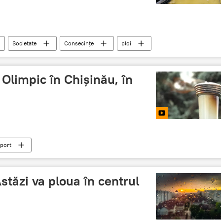
Societate
Consecințe
ploi
Olimpic în Chișinău, în
port
tăzi va ploua în centrul