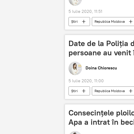
5 Iulie 2020, 11:51
Știri
Republica Moldova
Date de la Poliția 
persoane au venit
Doina Chiorescu
5 Iulie 2020, 11:00
Știri
Republica Moldova
Consecințele ploil
Apa a intrat în bec