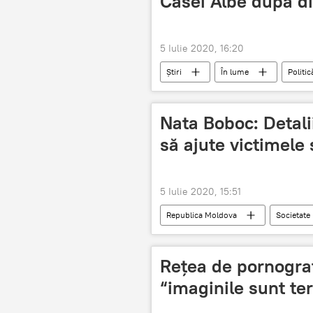
Casei Albe după di
5 Iulie 2020, 16:20
Știri
În lume
Politic
Nata Boboc: Detal
să ajute victimele 
5 Iulie 2020, 15:51
Republica Moldova
Societate
campanie
Rețea de pornografi
“imaginile sunt ter