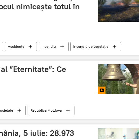
ocul nimicește totul în
Accidente
incendiu
incendiu de vegetație
l ”Eternitate”: Ce
ocietate
Republica Moldova
ânia, 5 iulie: 28.973