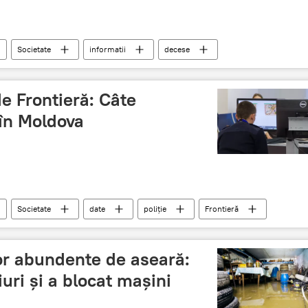
Societate
informatii
decese
de Frontieră: Câte
 în Moldova
Societate
date
poliție
Frontieră
or abundente de aseară:
iuri și a blocat mașini