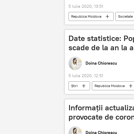
5 Iulie 2020, 13:51
Republica Moldova
Societate
Jocuri olimpice
Tokyo
Date statistice: P
scade de la an la 
Doina Chiorescu
5 Iulie 2020, 12:51
Știri
Republica Moldova
Informații actuali
provocate de coro
Doina Chiorescu