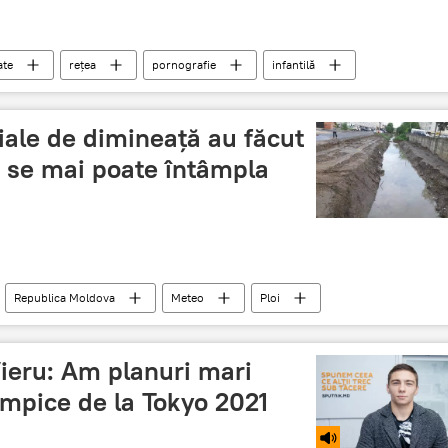
ate
rețea
pornografie
infantilă
rifianta
imagini terifiante
țiale de dimineață au făcut
ce se mai poate întâmpla
Republica Moldova
Meteo
Ploi
Chisinau
Chișinău
inundații
ieru: Am planuri mari
impice de la Tokyo 2021