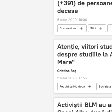
(+391) de persoane
decese
5 Iulie 2020, 18:30
Coronavirus
Știri
Î
coronavirus
România
Atenție, viitori stu
despre studiile la
Mare"
Cristina Baș
5 Iulie 2020, 17:56
Republica Moldova
Societate
admitere
2020
Activiștii BLM au a