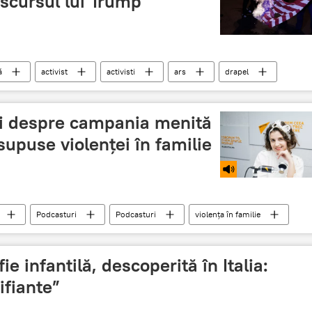
scursul lui Trump
ă
activist
activisti
ars
drapel
ii despre campania menită
supuse violenţei în familie
Podcasturi
Podcasturi
violența în familie
e infantilă, descoperită în Italia:
ifiante”