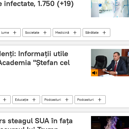
 infectate, 1.750 (+19)
n lume
Societate
Medicină
Sănătate
Români
COVID-19
denți: Informații utile
 Academia "Ştefan cel
Educație
Podcasturi
Podcasturi
rs steagul SUA în fața