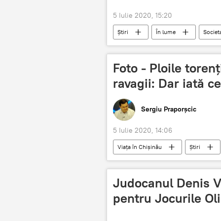
5 Iulie 2020, 15:20
Știri
În lume
Societ
Imagini
terifiante
te
Foto - Ploile toren
ravagii: Dar iată 
Sergiu Praporșcic
5 Iulie 2020, 14:06
Viața în Chișinău
Știri
Ploi abundente
ploi torențiale
Judocanul Denis V
pentru Jocurile Ol