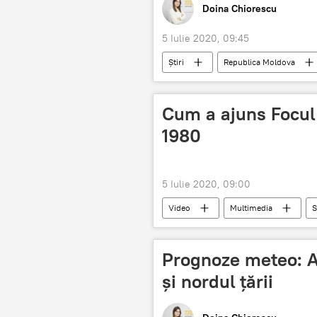
Doina Chiorescu
5 Iulie 2020, 09:45
Știri
Republica Moldova
Cum a ajuns Focul 
1980
5 Iulie 2020, 09:00
Video
Multimedia
S
Prognoze meteo: As
și nordul țării