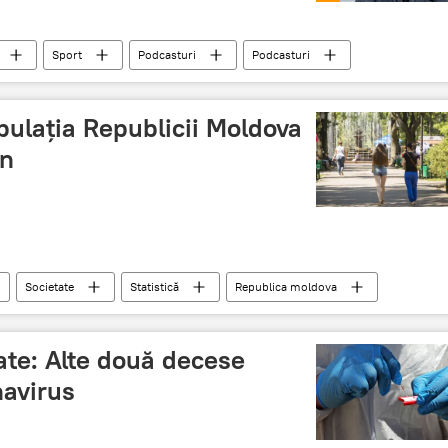
Sport
Podcasturi
Podcasturi
judocan
opulația Republicii Moldova
an
Societate
Statistică
Republica moldova
zate: Alte două decese
navirus