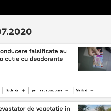
.07.2020
onducere falsificate au
r-o cutie cu deodorante
Societate
permise de conducere
falsificat
evastator de vegetație în