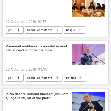
20 Octombrie 2018, 10:37
Știri
Republica Moldova
Religie
Societate
Moldova
Patriarhul Kiril
Mitropolia Moldovei
detalii
Premierul moldovean a anunțat în mod
oficial când vom trăi mai bine
20 Octombrie 2018, 09:35
Știri
Republica Moldova
Politică
Societate
Guvernul Moldovei - știri de ultimă oră, proiecte, reforme
Putin despre războiul nuclear: „Noi vom
ajunge în rai, iar ei vor pieri”
Moldova
Filip
moldoveni
mai bine
oficial
trai