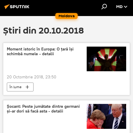
MD
Moldova
Știri din 20.10.2018
Moment istoric în Europa: O țară își
schimbă numele - detalii
20 Octombrie 2018, 23:50
În lume
Șocant: Peste jumătate dintre germani
și-ar dori să facă asta - detalii