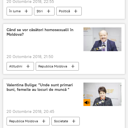
20 Octombrie 2018, 22:55
În lume
Știri
Politică
Germania
detalii
Germani
socant
sa faca asta
Când se vor căsători homosexualii în
Moldova?
20 Octombrie 2018, 21:50
Atitudini
Republica Moldova
Evenimente
Societate
Podcasturi
Emisiuni
Moldova
Valeriu Ghileţchi
Valentina Buliga: ”Unde sunt primari
buni, femeile au locuri de muncă ”
Cezar Salagor
homosexuali
rezoluția APCE
20 Octombrie 2018, 20:45
Republica Moldova
Societate