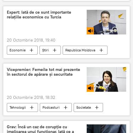
Podcasturi
Podcasturi
Moldova
Buliga Valentina
Expert: Iată de ce sunt importante
relațiile economice cu Turcia
Parlamentul Republicii Moldova
femeie
20 Octombrie 2018, 19:40
Economie
Știri
Republica Moldova
Podcasturi
Podcasturi
Chisinau
Moldova
economie
Turcia
Vicepremier: Femeile tot mai prezente
în sectorul de apărare și securitate
expert
20 Octombrie 2018, 18:32
Tehnologii
Podcasturi
Societate
Cultură
Podcasturi
Chisinau
Moldova
Cristina Lesnic
Grav: Încă un caz de corupție cu
implicarea unui funcționar. Iată ce a