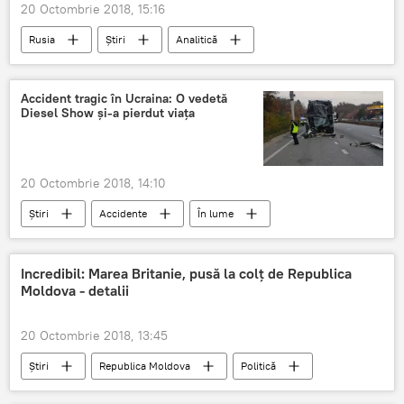
20 Octombrie 2018, 15:16
Rusia
Știri
Analitică
Republica Moldova
Politică
Vizita lui Erdogan în Moldova
Turcia
Accident tragic în Ucraina: O vedetă
Diesel Show și-a pierdut viața
Igor Dodon
Recep Tayyip Erdogan
perspective
rezultate
vizita
20 Octombrie 2018, 14:10
Știri
Accidente
În lume
Ucraina
accident
tragic
vedeta
si-a pierdut viata
Incredibil: Marea Britanie, pusă la colț de Republica
Moldova - detalii
20 Octombrie 2018, 13:45
Știri
Republica Moldova
Politică
În lume