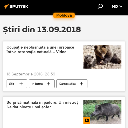
MD
Moldova
Știri din 13.09.2018
Ocupație neobișnuită a unei ursoaice
într-o rezervație naturală – Video
13 Septembrie 2018, 23:59
Știri
În lume
Kamceatka
rusoaica
rezervatie
Surpriză matinală în pădure: Un mistreț
i-a dat binețe unui șofer