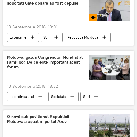
solicitat! Câte dosare au fost depuse
Acordul de asociere RM-UE
regres
13 Septembrie 2018, 19:01
Economie
Știri
Republica Moldova
Podcasturi
Societate
Podcasturi
Ion Chicu
bani
credit
Moldova, gazda Congresului Mondial al
Familiilor. De ce este important acest
Familii tinere
programul prima casa
forum
13 Septembrie 2018, 18:32
La ordinea zilei
Societate
Știri
Republica Moldova
Podcasturi
Emisiuni
Moldova
Zinaida Gribincea
O navă sub pavilionul Republicii
Moldova a eșuat în portul Azov
Corneliu Popovici
familia traditionala
Congresul Mondial al Familiilor 2018 - Moldova