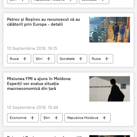
angajat
minora
ingrozitor
bona
prostituieze
Video
Petrov și Boșirov au recunoscut că au
călătorit prin Europa - detalii
13 Septembrie 2018, 16:15
Rusia
Știri
Societate
Rusia
Anglia
Margarita Simonyan
Alexandr Petrov
Ruslan Bosirov
Misiunea FMI a ajuns în Moldova:
Experții vor evalua situația
Sputnik
RT
interviu
macroeconomică din țară
suspecti
cazul Skripal
declaratii
13 Septembrie 2018, 15:44
Economie
Știri
Republica Moldova
Societate
Moldova
Pavel Filip
Ruben Atoyan
Guvern
economie