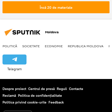
prelungire
sanctiuni
Încă 20 de materiale
Moldova
POLITICĂ
SOCIETATE
ECONOMIE
REPUBLICA MOLDOVA
R
Telegram
Despre proiect
Centrul de presă
Reguli
Contacte
Reclamă
Politica de confidențialitate
Politica privind cookie-urile
Feedback