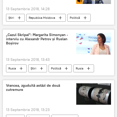
13 Septembrie 2018, 14:28
Știri
Republica Moldova
Politică
Podcasturi
Podcasturi
Chisinau
Valeriu Ghilețchi
comportament
„Cazul Skripal”: Margarita Simonyan -
interviu cu Alexandr Petrov și Ruslan
Societate
Boșirov
13 Septembrie 2018, 13:43
Rusia
Știri
Politică
Rusia
Margarita Simonyan
interviu
suspecti
cazul Skripal
Vrancea, zguduită astăzi de două
cutremure
13 Septembrie 2018, 13:23