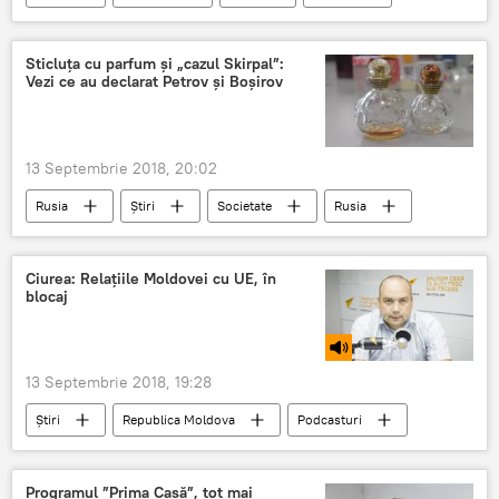
pisici
caini
Sticluța cu parfum și „cazul Skirpal”:
Vezi ce au declarat Petrov și Boșirov
13 Septembrie 2018, 20:02
Rusia
Știri
Societate
Rusia
Anglia
Alexandr Petrov
Ruslan Bosirov
Sputnik
RT
Ciurea: Relațiile Moldovei cu UE, în
blocaj
femei
interviu
barbati
parfum
cazul Skripal
declaratii
13 Septembrie 2018, 19:28
Știri
Republica Moldova
Podcasturi
Politică
Podcasturi
Chisinau
Moldova
Corneliu Ciurea
Programul ”Prima Casă”, tot mai