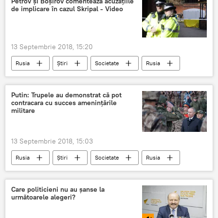
Petrov și Boșirov comentează acuzațiile
de implicare în cazul Skripal - Video
FMI
misiune
experti
tara
13 Septembrie 2018, 15:20
Rusia
Știri
Societate
Rusia
Anglia
Margarita Simonyan
Alexandr Petrov
Ruslan Bosirov
Putin: Trupele au demonstrat că pot
contracara cu succes amenințările
Sputnik
RT
interviu
militare
suspecti
cazul Skripal
declaratii
13 Septembrie 2018, 15:03
Rusia
Știri
Societate
Rusia
Vladimir Putin
Vostok-2018
Poligon militar
exercitii militare
Care politicieni nu au șanse la
următoarele alegeri?
participanti