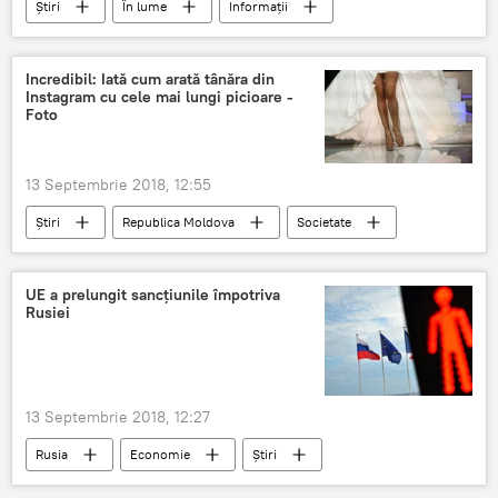
Știri
În lume
Informații
Romania
Vrancea
seism
magnitudine
intensitate
adancime
Incredibil: Iată cum arată tânăra din
Instagram cu cele mai lungi picioare -
doua cutremure
Foto
13 Septembrie 2018, 12:55
Știri
Republica Moldova
Societate
În lume
Instagram news - postări și comentarii de ultimă oră
UE a prelungit sancțiunile împotriva
Rusiei
Suedia
picioare
instagram
tanara
13 Septembrie 2018, 12:27
Rusia
Economie
Știri
Consiliul Europei
Rusia
UE