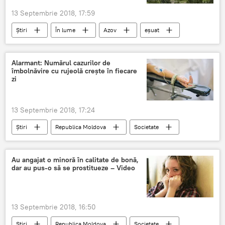
13 Septembrie 2018, 17:59
Știri
În lume
Azov
eșuat
cargo
pavilion moldovenesc
Alarmant: Numărul cazurilor de
îmbolnăvire cu rujeolă crește în fiecare
zi
13 Septembrie 2018, 17:24
Știri
Republica Moldova
Societate
Moldova
cazuri
noi
rujeolă
imbolnavire
Au angajat o minoră în calitate de bonă,
dar au pus-o să se prostitueze – Video
13 Septembrie 2018, 16:50
Știri
Republica Moldova
Societate