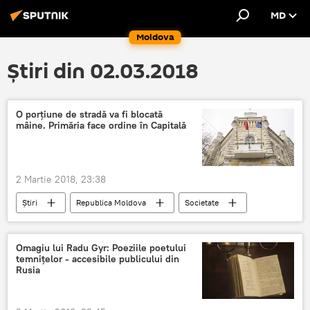
MD
Moldova
Știri din 02.03.2018
O porțiune de stradă va fi blocată
mâine. Primăria face ordine în Capitală
2 Martie 2018, 23:38
Știri
Republica Moldova
Societate
Informații
Chisinau
Primaria Capitalei
Primaria Chisinau
Omagiu lui Radu Gyr: Poeziile poetului
temnițelor - accesibile publicului din
copaci
strada
arbori
Rusia
tronson
circulatie rutiera