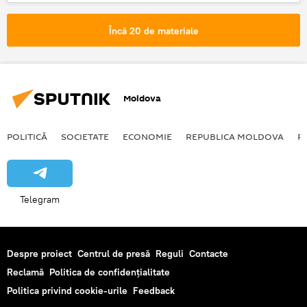
Parteneriat Estic
conferință
mistică
semn
s-a stins lumina
Încă 20 de materiale
Moldova
POLITICĂ
SOCIETATE
ECONOMIE
REPUBLICA MOLDOVA
R
Telegram
Despre proiect
Centrul de presă
Reguli
Contacte
Reclamă
Politica de confidențialitate
Politica privind cookie-urile
Feedback