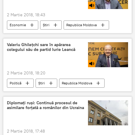
gaze
ce spun autoritatile
2 Martie 2018, 18:43
Economie
Știri
Republica Moldova
Podcasturi
chisinau
Gazprom
Ucraian
Viorel Gârbu
Alexei Miller
Valeriu Ghilețchi sare în apărarea
colegului său de partid Iurie Leancă
2 Martie 2018, 18:20
Politică
Știri
Republica Moldova
Podcasturi
chisinau
Valeriu Ghileţchi
Diplomaţi ruşi: Continuă procesul de
asimilare forţată a românilor din Ucraina
Parlamentul Republicii Moldova
justiţie
integrarea europeană
motiune simpla
2 Martie 2018, 17:48