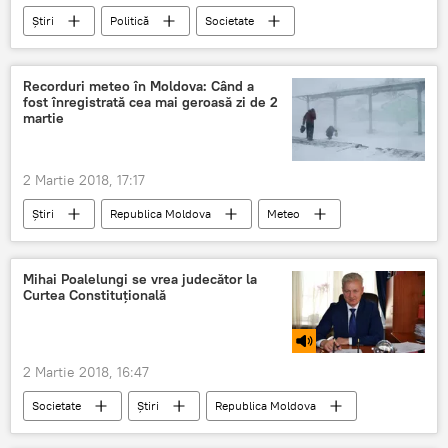
Știri
Politică
Societate
În lume
Ucraina
Romania
Romani
diplomati
Recorduri meteo în Moldova: Când a
fost înregistrată cea mai geroasă zi de 2
martie
2 Martie 2018, 17:17
Știri
Republica Moldova
Meteo
Informații
Serviciul Hidrometeorologic de Stat al Republicii Moldova
Mihai Poalelungi se vrea judecător la
Curtea Constituțională
recorduri meteo
2 martie
2 Martie 2018, 16:47
Societate
Știri
Republica Moldova
Podcasturi
Chisinau