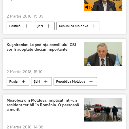
2 Martie 2018, 15:39
Politică
Știri
Republica Moldova
Podcasturi
chisinau
Adrian Lebedinschi
Kușnirenko: La ședința consiliului CSI
vor fi adoptate decizii importante
Parlamentul Republicii Moldova
reforma justiţiei
motiune simpla
2 Martie 2018, 15:10
Rusia
Știri
Republica Moldova
Economie
Rusia
Moscova
Consiliul economic al CSI
decizii
Microbuz din Moldova, implicat într-un
accident teribil în România. O persoană
ședință
țări CSI
a murit
2 Martie 2018, 14:38