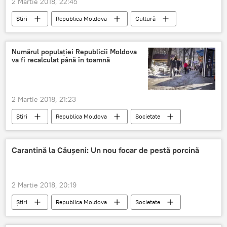
2 Martie 2018, 22:45
Știri
Republica Moldova
Cultură
Rusia
Romania
Radu Gyr
Ridica-te Gheorghe! Ridică-te Ioane
Poezie
Numărul populației Republicii Moldova
va fi recalculat până în toamnă
omagiu
2 Martie 2018, 21:23
Știri
Republica Moldova
Societate
recensământ
Moldova
BNS
oameni
populație
Carantină la Căușeni: Un nou focar de pestă porcină
2 Martie 2018, 20:19
Știri
Republica Moldova
Societate
Causeni
ANSA
pesta porcina