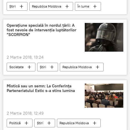
Știri
Republica Moldova
În lume
Romania
Vrancea
Cutremur
Richter
seism
magnitudine
Operațiune specială în nordul țării: A
fost nevoie de intervenția luptătorilor
zona seismica
”SCORPION”
2 Martie 2018, 13:24
Societate
Știri
Republica Moldova
Soroca
politia
video
Scorpion
operatiune speciala
Mistică sau un semn: La Conferința
Parteneriatului Estic s-a stins lumina
nordul tarii
2 Martie 2018, 12:49
Politică
Știri
Republica Moldova