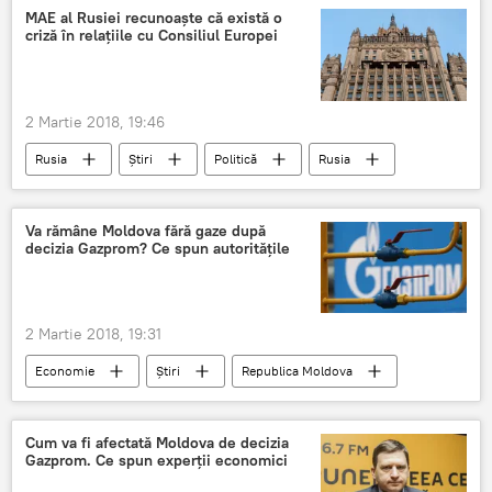
alerta
MAE al Rusiei recunoaște că există o
criză în relațiile cu Consiliul Europei
2 Martie 2018, 19:46
Rusia
Știri
Politică
Rusia
Maria Zaharova
APCE
CEDO
MAE al Federației Ruse
relații
Va rămâne Moldova fără gaze după
decizia Gazprom? Ce spun autoritățile
briefing
diplomați ruși
2 Martie 2018, 19:31
Economie
Știri
Republica Moldova
Politică
Societate
Ucraina
Rusia
Igor Dodon
Aleksei Miller
Cum va fi afectată Moldova de decizia
Gazprom. Ce spun experții economici
Gazprom
Moldovagaz
tranzit