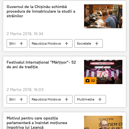
Mihai Poalelungi
Curtea Constitutionala
Guvernul de la Chișinău schimbă
procedura de înmatriculare la studii a
judecator
curtea constituţională
străinilor
2 Martie 2018, 16:34
Știri
Republica Moldova
Societate
Ministerul Educației, Culturii și Cercetării
universitate
studii
studenți străini
Festivalul Internațional ”Mărțișor”- 52
de ani de tradiție
22
2 Martie 2018, 16:03
Știri
Republica Moldova
Multimedia
Foto
Cultură
Festival
Mărţişor
"Mărțișorul de iubire"
Motivul pentru care opoziția
parlamentară a înaintat moțiunea
Valentina Naforniță
împotriva lui Leancă