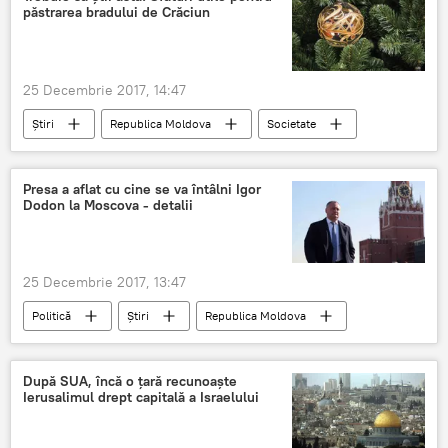
păstrarea bradului de Crăciun
25 Decembrie 2017, 14:47
Știri
Republica Moldova
Societate
Vladimir Garaba
brad
sfat
sfaturi utile
Presa a aflat cu cine se va întâlni Igor
Dodon la Moscova - detalii
25 Decembrie 2017, 13:47
Politică
Știri
Republica Moldova
Federatia Rusa
Vladimir Putin
Igor Dodon
CSI
detalii
După SUA, încă o țară recunoaște
Ierusalimul drept capitală a Israelului
Presa a aflat
ultima ora
cu cine