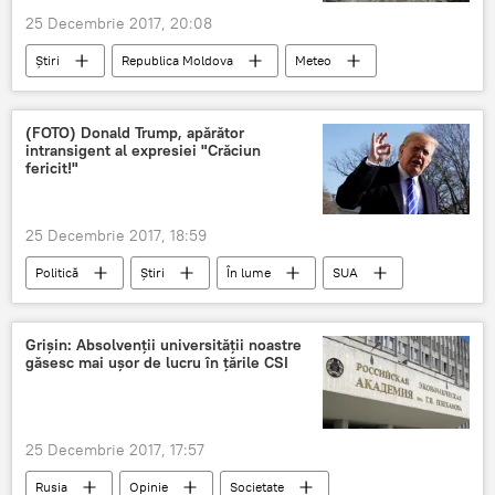
25 Decembrie 2017, 20:08
Știri
Republica Moldova
Meteo
Serviciul Hidrometeorologic de Stat
Meteo
prognoza meteo
revelion 2018
(FOTO) Donald Trump, apărător
intransigent al expresiei "Crăciun
fericit!"
25 Decembrie 2017, 18:59
Politică
Știri
În lume
SUA
Donald Trump
pumn
intransigent
Foto
Grișin: Absolvenții universității noastre
găsesc mai ușor de lucru în țările CSI
25 Decembrie 2017, 17:57
Rusia
Opinie
Societate