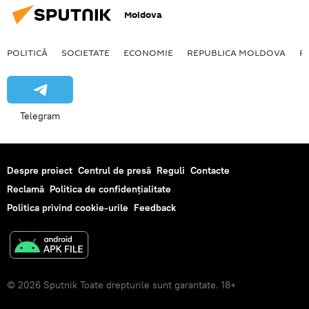
Moldova
POLITICĂ
SOCIETATE
ECONOMIE
REPUBLICA MOLDOVA
R
Telegram
Despre proiect
Centrul de presă
Reguli
Contacte
Reclamă
Politica de confidențialitate
Politica privind cookie-urile
Feedback
© 2026 Sputnik Toate drepturile sunt garantate. 18+