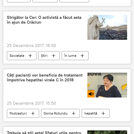
Știri
Rusia
CSI
loc de munca
absolventi
Strigător la Cer: O activistă a făcut asta
în ajun de Crăciun
admiterea 2018
25 Decembrie 2017, 16:50
Societate
Știri
În lume
Vatican
ajun de Crăciun
activist
dezgolită
a facut asta
Câți pacienți vor beneficia de tratament
împotriva hepatitei virale C în 2018
activiste femen
25 Decembrie 2017, 15:50
Podcasturi
Doina Rotundu
hepatită
Medic
tratament
spitale
sanatate
Trebuie să știi asta! Sfaturi utile pentru