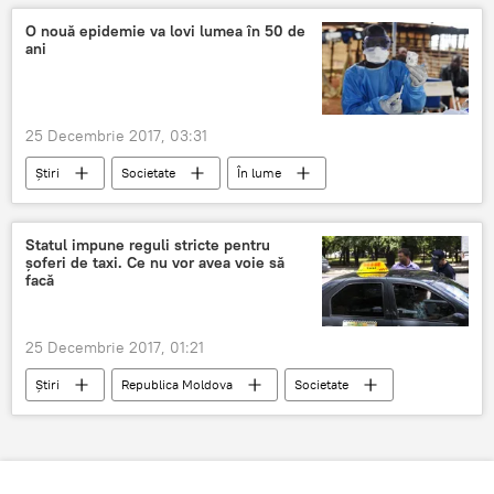
agent economic
O nouă epidemie va lovi lumea în 50 de
ani
25 Decembrie 2017, 03:31
Știri
Societate
În lume
epidemie
viruși
antibiotice
Statul impune reguli stricte pentru
șoferi de taxi. Ce nu vor avea voie să
facă
25 Decembrie 2017, 01:21
Știri
Republica Moldova
Societate
taxi
taxmetru
bilet de călătorie