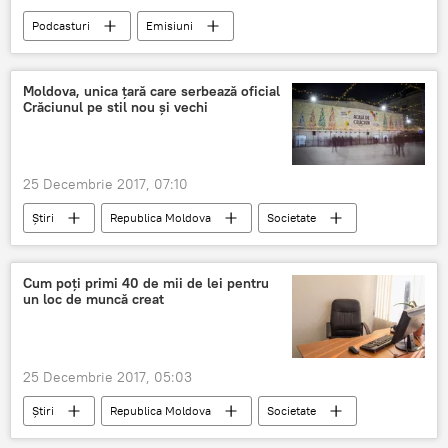
Podcasturi
Emisiuni
Moldova-Romania
craciun
colinde
sarbatori crestine
Moldova, unica țară care serbează oficial
Crăciunul pe stil nou și vechi
25 Decembrie 2017, 07:10
Știri
Republica Moldova
Societate
Moldova
Crăciun
Nașterea Domnului
sărbătoare oficială
Cum poți primi 40 de mii de lei pentru
un loc de muncă creat
25 Decembrie 2017, 05:03
Știri
Republica Moldova
Societate
loc de muncă
șomer