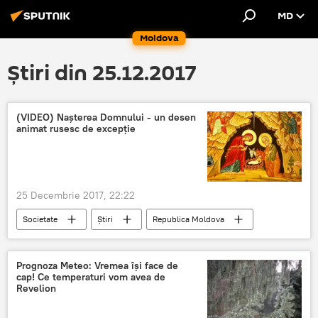
MD
Moldova
Știri din 25.12.2017
(VIDEO) Nașterea Domnului - un desen
animat rusesc de excepție
25 Decembrie 2017, 22:22
Societate
Știri
Republica Moldova
Religie
Rusia
desen animat ortodox
rusesc
de exceptie
Prognoza Meteo: Vremea își face de
cap! Ce temperaturi vom avea de
Nasterea Domnului
Video
Revelion