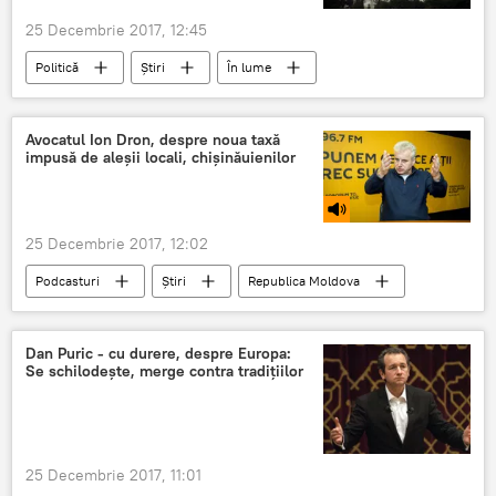
25 Decembrie 2017, 12:45
Politică
Știri
În lume
Ierusalim
Guatemala
Donald Trump
Benjamin Netanyahu
Avocatul Ion Dron, despre noua taxă
impusă de aleșii locali, chișinăuienilor
25 Decembrie 2017, 12:02
Podcasturi
Știri
Republica Moldova
Ion Dron
CMC
câini
taxă
Dan Puric - cu durere, despre Europa:
Se schilodește, merge contra tradițiilor
25 Decembrie 2017, 11:01