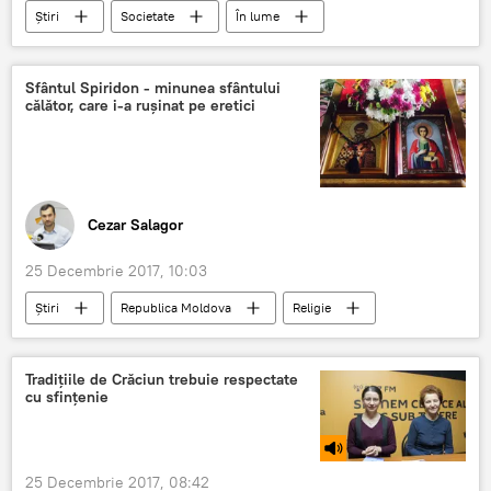
Știri
Societate
În lume
Europa
UE
Romania
Dan Puric
Iisus Hristos
Craciun
Sfântul Spiridon - minunea sfântului
călător, care i-a rușinat pe eretici
contra
globalizare
traditie
Nasterea Domnului
Cezar Salagor
25 Decembrie 2017, 10:03
Știri
Republica Moldova
Religie
calendar ortodox
sarbatoare crestin orotdoxa
Sfantul Ierarh Spiridon
Tradițiile de Crăciun trebuie respectate
cu sfințenie
Postul Crăciunului - semnificație, istorie și tradiție
25 Decembrie 2017, 08:42