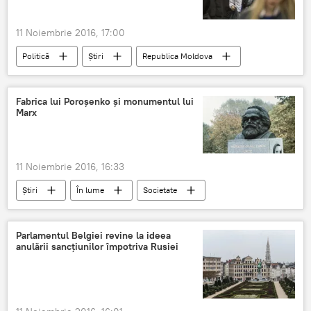
11 Noiembrie 2016, 17:00
Politică
Știri
Republica Moldova
Vlad Filat
Igor Popa
Curtea de Apel
Apel
9 ani
Corupție
Fabrica lui Poroșenko și monumentul lui
Marx
Pușcărie
11 Noiembrie 2016, 16:33
Știri
În lume
Societate
Ucraina
Petro poroșenko
demontare
Parlamentul Belgiei revine la ideea
anulării sancțiunilor împotriva Rusiei