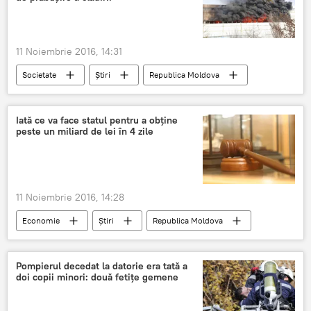
11 Noiembrie 2016, 14:31
Societate
Știri
Republica Moldova
incendiu
pompier
clădire
Uzinelor
Iată ce va face statul pentru a obține
peste un miliard de lei în 4 zile
11 Noiembrie 2016, 14:28
Economie
Știri
Republica Moldova
Agenția Proprietății Publice
privatizare
licitație
Proprietate publică
concurs
Pompierul decedat la datorie era tată a
doi copii minori: două fetiţe gemene
Întreprinderi
acțiuni