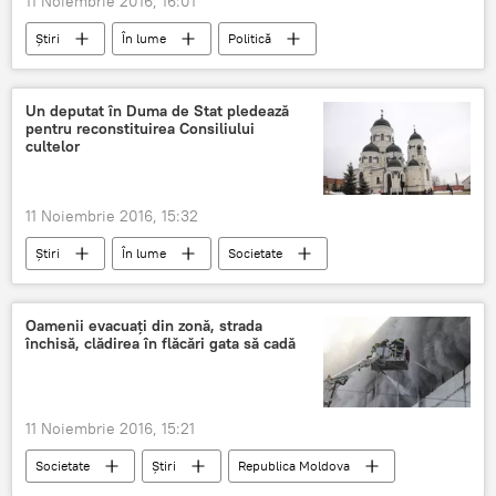
11 Noiembrie 2016, 16:01
Știri
În lume
Politică
Belgia
examinare
proiect de rezoluție
Un deputat în Duma de Stat pledează
pentru reconstituirea Consiliului
anularea sancțiunilor economice
cultelor
11 Noiembrie 2016, 15:32
Știri
În lume
Societate
Rusia
Duma de Stat a FR
deputat
propunere
Oamenii evacuaţi din zonă, strada
închisă, clădirea în flăcări gata să cadă
11 Noiembrie 2016, 15:21
Societate
Știri
Republica Moldova