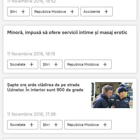
11 Noiembrie 2016, 18:52
Știri
Republica Moldova
Accidente
Multimedia
Video
Minoră, impusă să ofere servicii intime și masaj erotic
11 Noiembrie 2016, 18:19
Societate
Știri
Republica Moldova
IGP
trafic
copii
sex
exploatarea sexuală
minoră
Şapte ore arde clădirea de pe strada
Uzinelor. În interior sunt 900 de grade
11 Noiembrie 2016, 17:38
Societate
Știri
Republica Moldova
incendiu
Chişinău
pompier