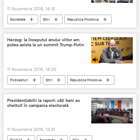
11 Noiembrie 2016, 14:16
Societate
Știri
Republica Moldova
incendiu
Chişinău
depozit
Uzinelor
Herzog: la începutul anului viitor am
putea asista la un summit Trump-Putin
11 Noiembrie 2016, 14:00
Podcasturi
Știri
Republica Moldova
SUA
RUSIA
chisinau
Romania
Vladimir Putin
Prezidențiabilii la raport: câți bani au
cheltuit în campania electorală
Donald Trump
Hillary Clinton
Bogdan Radu Herzog
Summit
Putin-Trump
11 Noiembrie 2016, 13:31
Politică
Societate
Știri