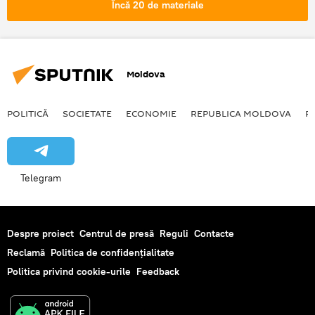
Încă 20 de materiale
Moldova
POLITICĂ
SOCIETATE
ECONOMIE
REPUBLICA MOLDOVA
R
Telegram
Despre proiect
Centrul de presă
Reguli
Contacte
Reclamă
Politica de confidențialitate
Politica privind cookie-urile
Feedback