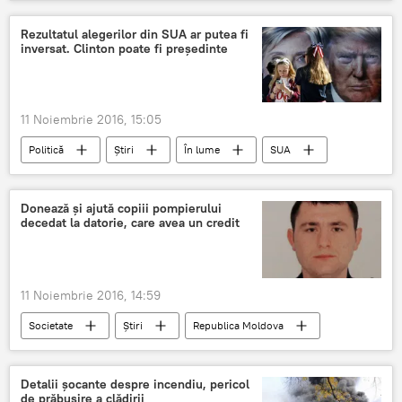
incendiu
deces
clădire
pompieri
Uzinelor
Rezultatul alegerilor din SUA ar putea fi
inversat. Clinton poate fi președinte
11 Noiembrie 2016, 15:05
Politică
Știri
În lume
SUA
Hillary Clinton
Donald Trump
Trump
Clinton
Donează și ajută copiii pompierului
decedat la datorie, care avea un credit
Alegeri prezidenţiale SUA
Votare
Electori
11 Noiembrie 2016, 14:59
Societate
Știri
Republica Moldova
Donație
Detalii şocante despre incendiu, pericol
de prăbuşire a clădirii