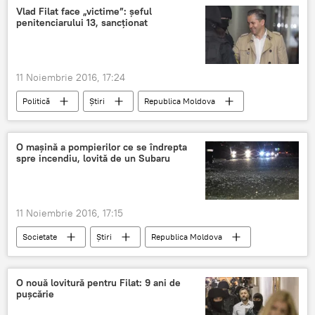
clădire
Uzinelor
Vlad Filat face „victime”: șeful
penitenciarului 13, sancționat
11 Noiembrie 2016, 17:24
Politică
Știri
Republica Moldova
Vlad Filat
Igor Popa
Drepturi
penitenciarul 13
deținut
Șef
O maşină a pompierilor ce se îndrepta
spre incendiu, lovită de un Subaru
Sancțiune
11 Noiembrie 2016, 17:15
Societate
Știri
Republica Moldova
accident
Chişinău
pompieri
O nouă lovitură pentru Filat: 9 ani de
pușcărie