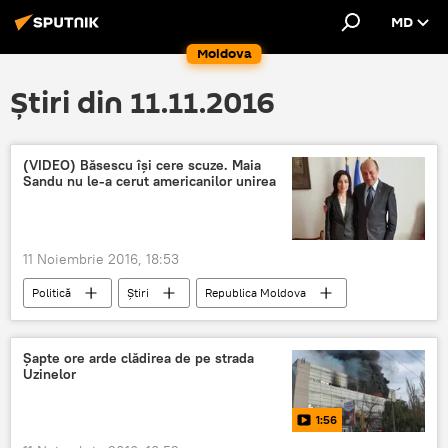
MD
Moldova
Știri din 11.11.2016
(VIDEO) Băsescu îşi cere scuze. Maia
Sandu nu le-a cerut americanilor unirea
11 Noiembrie 2016, 18:53
Politică
Știri
Republica Moldova
SUA
România
Maia Sandu
Traian Băsescu
Ana Guțu
Băsescu
Şapte ore arde clădirea de pe strada
Uzinelor
Scuze
Unirea
Sandu
1:56