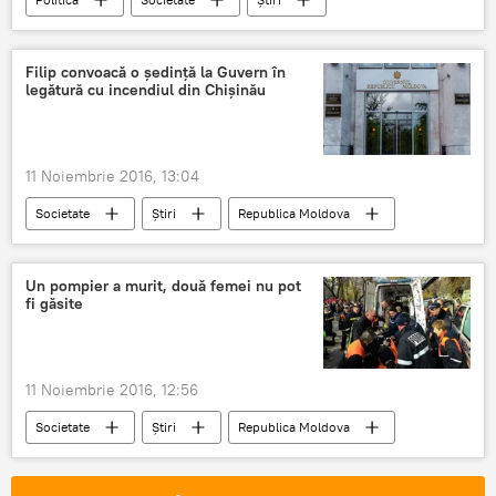
Republica Moldova
Moldova, în febra alegerilor prezidenţiale
CEC
Filip convoacă o şedinţă la Guvern în
legătură cu incendiul din Chişinău
alegerile prezidențiale
13 noiembrie
alegeri
raport
cheltuieli
bani
campanie electorală
11 Noiembrie 2016, 13:04
Societate
Știri
Republica Moldova
incendiu
Chişinău
Moldova
uzinelor
Un pompier a murit, două femei nu pot
fi găsite
11 Noiembrie 2016, 12:56
Societate
Știri
Republica Moldova
pompier
incendiu
Moldova
salvatori
deces