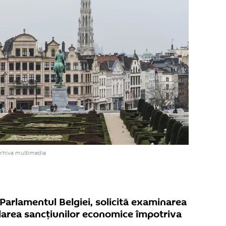
arhiva multimedia
 Parlamentul Belgiei, solicită examinarea
ularea sancțiunilor economice împotriva