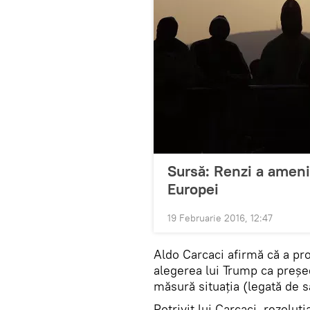
Sursă: Renzi a amenin
Europei
19 Februarie 2016, 12:47
Aldo Carcaci afirmă că a p
alegerea lui Trump ca preșe
măsură situația (legată de s
Potrivit lui Carcaci, rezoluț