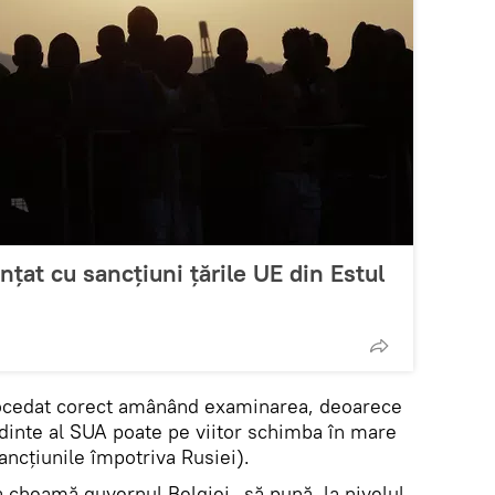
țat cu sancțiuni țările UE din Estul
rocedat corect amânând examinarea, deoarece
dinte al SUA poate pe viitor schimba în mare
ancțiunile împotriva Rusiei).
ia cheamă guvernul Belgiei „să pună, la nivelul