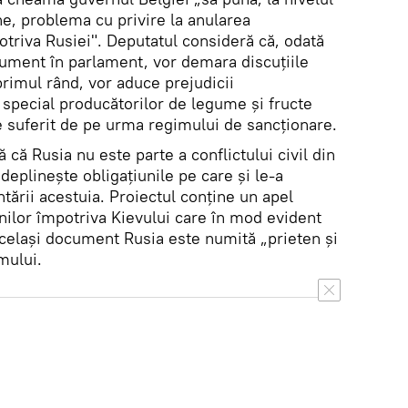
ne, problema cu privire la anularea
triva Rusiei". Deputatul consideră că, odată
ument în parlament, vor demara discuțiile
primul rând, vor aduce prejudicii
n special producătorilor de legume și fructe
e suferit de pe urma regimului de sancționare.
ă Rusia nu este parte a conflictului civil din
ndeplinește obligațiunile pe care și le-a
ării acestuia. Proiectul conține un apel
nilor împotriva Kievului care în mod evident
n același document Rusia este numită „prieten și
mului.