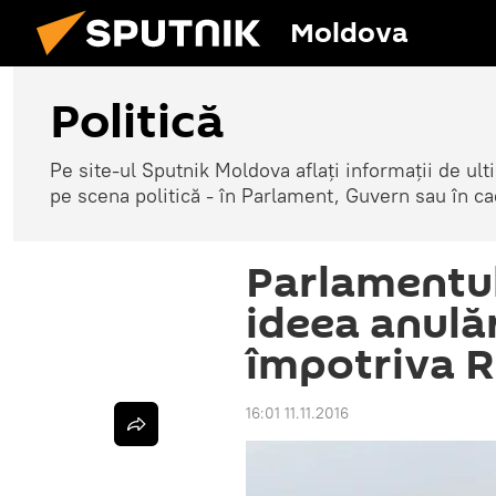
Moldova
Politică
Pe site-ul Sputnik Moldova aflați informații de u
pe scena politică - în Parlament, Guvern sau în cad
Parlamentul 
ideea anulăr
împotriva R
16:01 11.11.2016