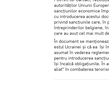
autorităților Uniunii Europe
sancțiunilor economice împo
cu introducerea acestui doc
privind sancțiunile care, în 
întreprinderilor belgiene, î
care au avut cel mai mult d
În document se menționează c
estul Ucrainei și că ea își î
asumat în vederea reglement
pentru introducerea sancțiu
își încalcă obligațiunile. Î
aliat" în combaterea teroris