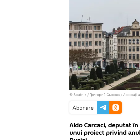
© Sputnik / Григорий Сысоев
/
Accesați 
Abonare
Aldo Carcaci, deputat în
unui proiect privind an