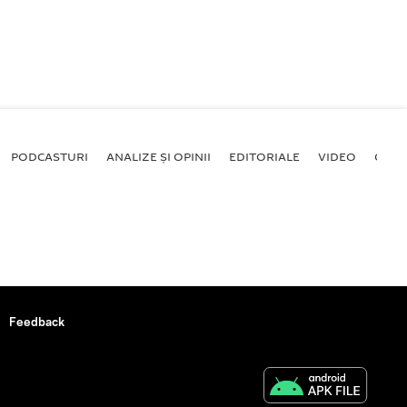
PODCASTURI
ANALIZE ȘI OPINII
EDITORIALE
VIDEO
GALE
Feedback