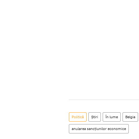
Politică
Știri
În lume
Belgia
anularea sancțiunilor economice