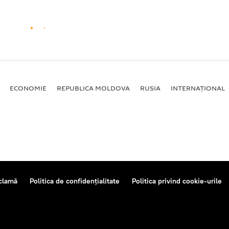
ECONOMIE
REPUBLICA MOLDOVA
RUSIA
INTERNAȚIONAL
clamă
Politica de confidențialitate
Politica privind cookie-urile