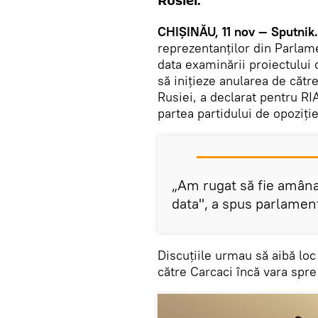
Rusiei.
CHIȘINĂU, 11 nov — Sputnik.
reprezentanților din Parlame
data examinării proiectului 
să inițieze anularea de căt
Rusiei, a declarat pentru R
partea partidului de opoziți
„Am rugat să fie amânat
data", a spus parlament
Discuțiile urmau să aibă loc
către Carcaci încă vara spre