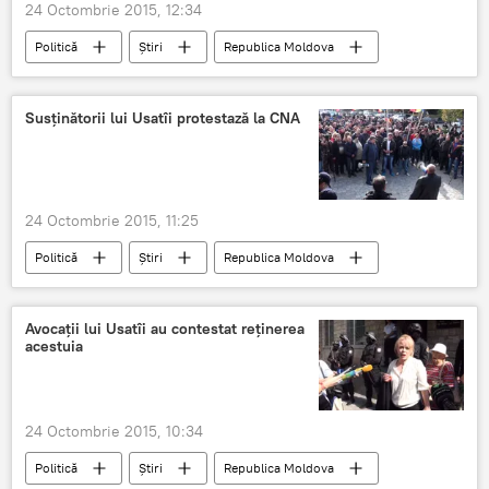
24 Octombrie 2015, 12:34
Politică
Știri
Republica Moldova
Renato Usatîi
Nicolae Timofti
CNA
Proteste
Manifestanţi
Scandări
Susţinătorii lui Usatîi protestază la CNA
24 Octombrie 2015, 11:25
Politică
Știri
Republica Moldova
Renato Usatîi
CNA
Reţinere
Dosar penal
Audieri
Avocaţii lui Usatîi au contestat reţinerea
acestuia
24 Octombrie 2015, 10:34
Politică
Știri
Republica Moldova