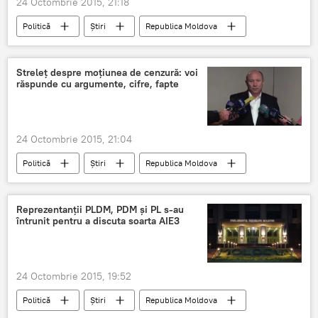
24 Octombrie 2015, 21:18
Politică
Știri
Republica Moldova
Mihai Ghimpu
AIE3
Moţiune de cenzură
Streleţ despre moţiunea de cenzură: voi
răspunde cu argumente, cifre, fapte
24 Octombrie 2015, 21:04
Politică
Știri
Republica Moldova
Streleţ
Reprezentanţii PLDM, PDM şi PL s-au
întrunit pentru a discuta soarta AIE3
24 Octombrie 2015, 19:52
Politică
Știri
Republica Moldova