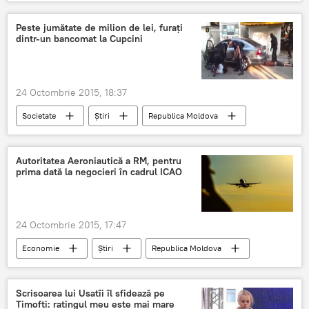
PLDM
PDM
PL
Alianţa
Întrunire
Discuţii
Peste jumătate de milion de lei, furaţi
dintr-un bancomat la Cupcini
24 Octombrie 2015, 18:37
Societate
Știri
Republica Moldova
Cupcini
furt
bancomat
Suspecţi
paznic
Autoritatea Aeroniautică a RM, pentru
prima dată la negocieri în cadrul ICAO
24 Octombrie 2015, 17:47
Economie
Știri
Republica Moldova
Consultări
Aeronautică
Scrisoarea lui Usatîi îl sfidează pe
Timofti: ratingul meu este mai mare