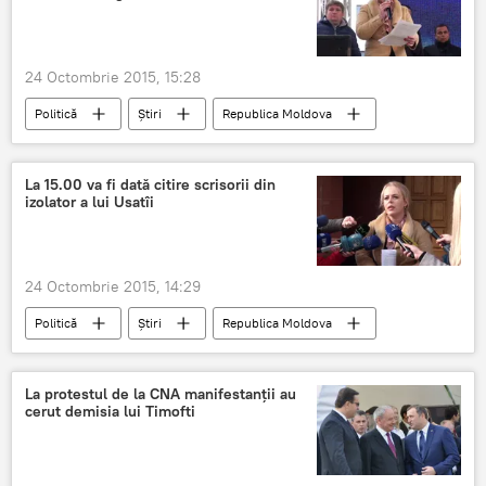
24 Octombrie 2015, 15:28
Politică
Știri
Republica Moldova
Renato Usatîi
Ana Ursachi
Nicolae Timofti
Arest
Rating
La 15.00 va fi dată citire scrisorii din
izolator a lui Usatîi
Sfidare
Şeful Statului
24 Octombrie 2015, 14:29
Politică
Știri
Republica Moldova
Ana Ursachi
Renato Usatîi
Scrisoare
Adresare
Renato Usatîi
La protestul de la CNA manifestanţii au
cerut demisia lui Timofti