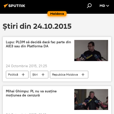
MD
Moldova
Știri din 24.10.2015
Lupu: PLDM să decidă dacă fac parte din
AIE3 sau din Platforma DA
24 Octombrie 2015, 21:25
Politică
Știri
Republica Moldova
Platforma DA
Marian Lupu
AIE3
Mihai Ghimpu: PL nu va susţine
moţiunea de cenzură