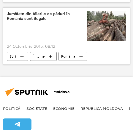
Renato Usatîi
avocat
arestat
procurorii
Ana Ursachi
contesta
Jumătate din tăierile de păduri în
România sunt ilegale
24 Octombrie 2015, 09:12
Știri
În lume
România
ilegale
lemn
mobilă
Moldova
POLITICĂ
SOCIETATE
ECONOMIE
REPUBLICA MOLDOVA
R