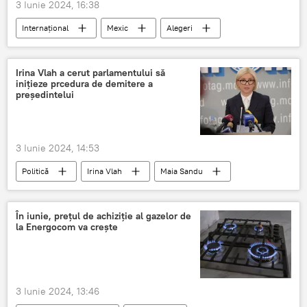
3 Iunie 2024, 16:38
Internațional
Mexic
Alegeri
Rusia
Irina Vlah a cerut parlamentului să
inițieze prcedura de demitere a
președintelui
3 Iunie 2024, 14:53
Politică
Irina Vlah
Maia Sandu
În iunie, prețul de achiziție al gazelor de
la Energocom va crește
3 Iunie 2024, 13:46