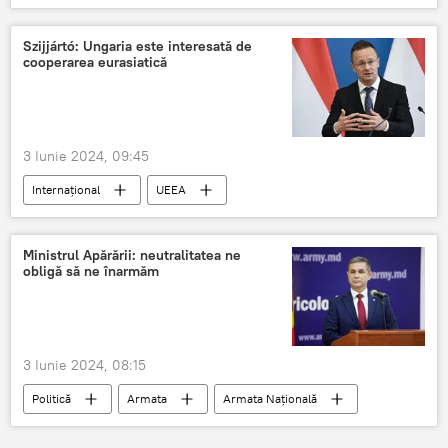
Szijjártó: Ungaria este interesată de
cooperarea eurasiatică
3 Iunie 2024, 09:45
Internațional
UEEA
Uniunea Economică Eurasiatică (UEEA)
Ungaria
Péter Szijjártó
Ministrul Apărării: neutralitatea ne
obligă să ne înarmăm
3 Iunie 2024, 08:15
Politică
Armata
Armata Națională
radar
Anatolie Nosatîi