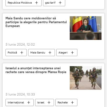
Republica Moldova
gaz tarif
Energocom
Moldova Gaz
Maia Sandu cere moldovenilor să
participe la alegerile pentru Parlamentul
European
3 Iunie 2024, 12:02
Politică
Maia Sandu
Alegeri
UE
Israelul a anunțat interceptarea unei
rachete care venea dinspre Marea Roșie
3 Iunie 2024, 10:33
Internațional
Israel
Rachete