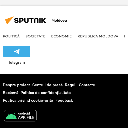
Moldova
POLITICĂ
SOCIETATE
ECONOMIE
REPUBLICA MOLDOVA
R
Telegram
Despre proiect
Centrul de presă
Reguli
Contacte
Reclamă
Politica de confidențialitate
Politica privind cookie-urile
Feedback