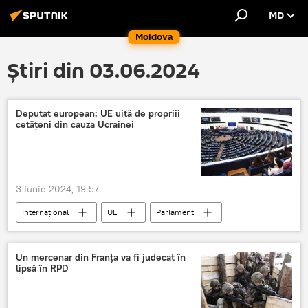
MD
Moldova
Știri din 03.06.2024
Deputat european: UE uită de propriii
cetățeni din cauza Ucrainei
3 Iunie 2024, 19:57
Internațional
UE
Parlament
eurodeputat
Ucraina
Un mercenar din Franța va fi judecat în
lipsă în RPD