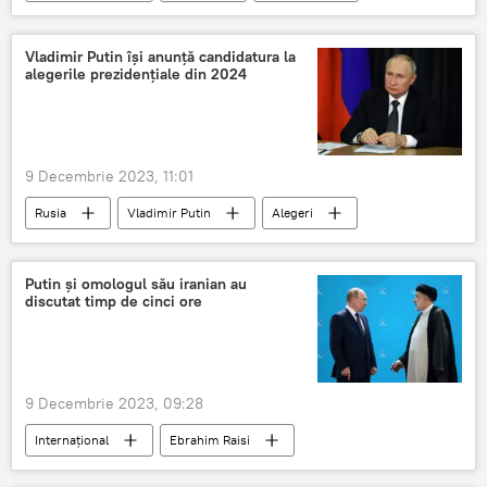
România
Vladimir Putin îşi anunță candidatura la
alegerile prezidențiale din 2024
9 Decembrie 2023, 11:01
Rusia
Vladimir Putin
Alegeri
Putin și omologul său iranian au
discutat timp de cinci ore
9 Decembrie 2023, 09:28
Internațional
Ebrahim Raisi
Vladimir Putin