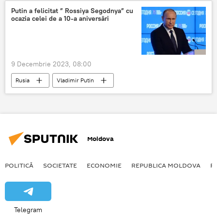
Putin a felicitat ” Rossiya Segodnya” cu
ocazia celei de a 10-a aniversări
9 Decembrie 2023, 08:00
Rusia
Vladimir Putin
Moldova
POLITICĂ
SOCIETATE
ECONOMIE
REPUBLICA MOLDOVA
R
Telegram