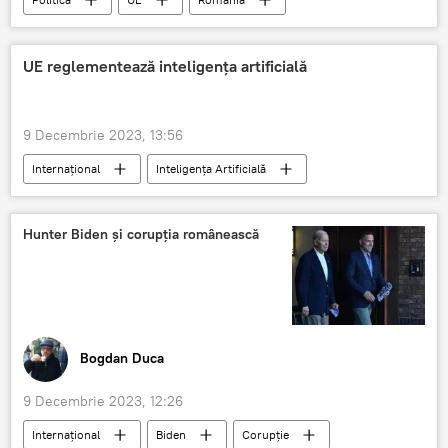
Ucraina
Republica Moldova
UE reglementează inteligența artificială
9 Decembrie 2023, 13:56
Internațional
Inteligența Artificială
UE
Hunter Biden și corupția românească
Bogdan Duca
9 Decembrie 2023, 12:26
Internațional
Biden
Corupție