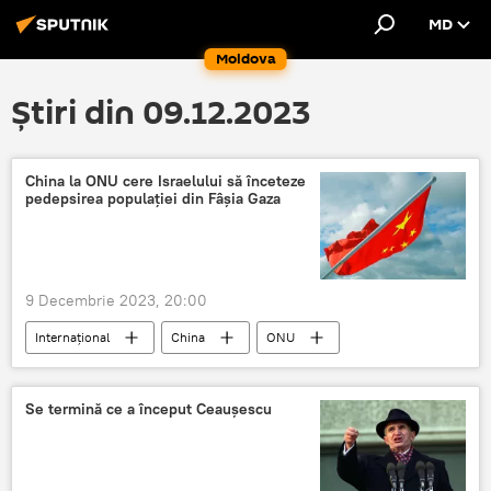
MD
Moldova
Știri din 09.12.2023
China la ONU cere Israelului să înceteze
pedepsirea populației din Fâșia Gaza
9 Decembrie 2023, 20:00
Internațional
China
ONU
Fâșia Gaza
Israel
Se termină ce a început Ceaușescu