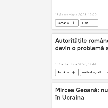
16 Septembrie 2023, 19:00
România
Libia
Autoritățile român
devin o problemă s
16 Septembrie 2023, 17:44
România
mafia drogurilor
Mircea Geoană: nu 
în Ucraina