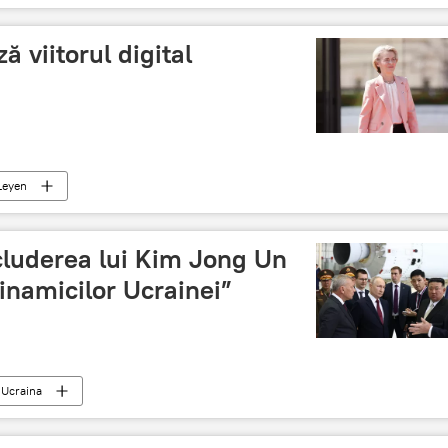
 viitorul digital
Leyen
cluderea lui Kim Jong Un
„inamicilor Ucrainei”
Ucraina