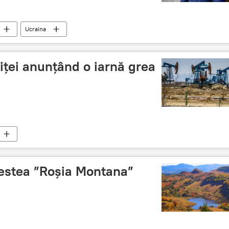
Ucraina
țiței anunțând o iarnă grea
estea ”Roșia Montana”