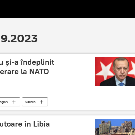
.09.2023
 și-a îndeplinit
derare la NATO
dogan
Suedia
utoare în Libia