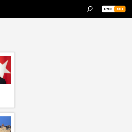
РУС
MD