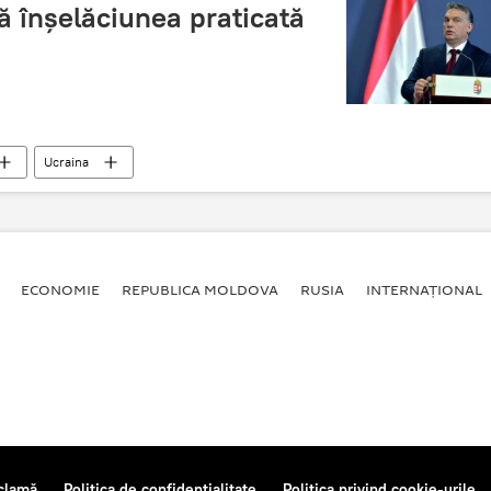
că înşelăciunea praticată
Ucraina
ECONOMIE
REPUBLICA MOLDOVA
RUSIA
INTERNAȚIONAL
clamă
Politica de confidențialitate
Politica privind cookie-urile