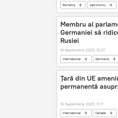
România
patrimoniu
Membru al parlam
Germaniei să ridic
Rusiei
16 Septembrie 2023, 12:27
Internațional
Germania
Ţară din UE amenin
permanentă asupra
16 Septembrie 2023, 11:17
Internațional
Cereale