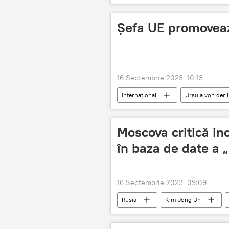
Șefa UE promovează
16 Septembrie 2023, 10:13
Internațional
Ursula von der 
Moscova critică in
în baza de date a 
16 Septembrie 2023, 09:09
Rusia
Kim Jong Un