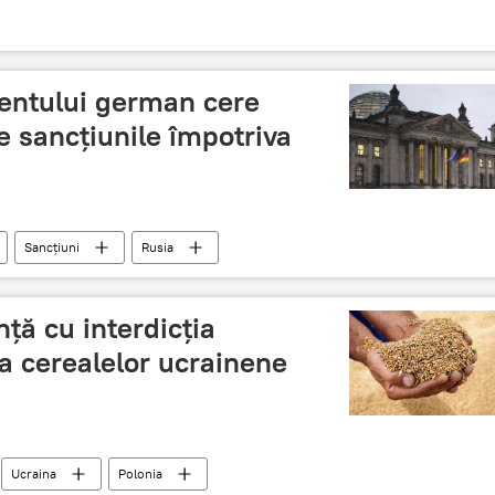
entului german cere
e sancțiunile împotriva
Sancțiuni
Rusia
ță cu interdicția
 cerealelor ucrainene
Ucraina
Polonia