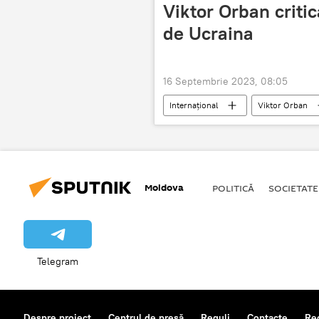
Viktor Orban criti
de Ucraina
16 Septembrie 2023, 08:05
Internațional
Viktor Orban
Moldova
POLITICĂ
SOCIETATE
Telegram
Despre proiect
Centrul de presă
Reguli
Contacte
Re