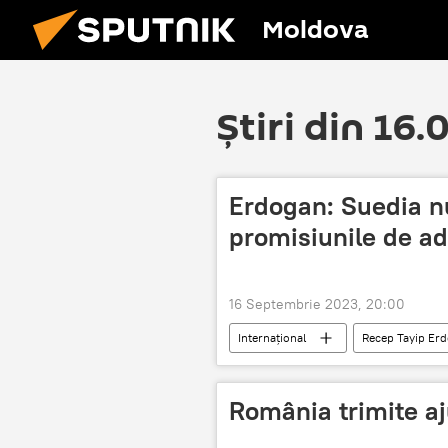
Moldova
Știri din 16
Erdogan: Suedia nu
promisiunile de a
16 Septembrie 2023, 20:00
Internațional
Recep Tayip Er
România trimite aj