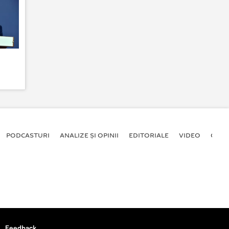
PODCASTURI
ANALIZE ȘI OPINII
EDITORIALE
VIDEO
GALE
Feedback