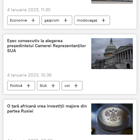
4 Ianuarie 2023, 11:30
Economie
gazprom
moldovagaz
gaz
Eșec consecutiv la alegerea
președintelui Camerei Reprezentanților
SUA
4 Ianuarie 2023, 10:36
Politică
SUA
vot
O țară africană vrea investiții majore din
partea Rusiei