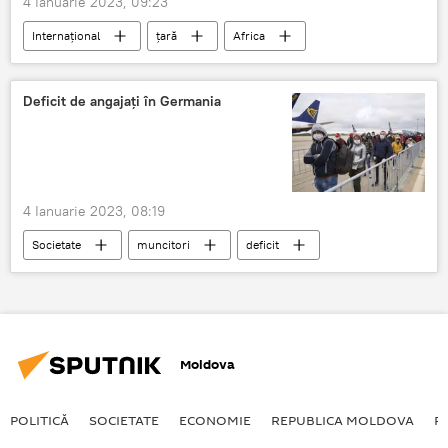
4 Ianuarie 2023, 09:23
Internațional
țară
Africa
investiții
Rusia
Deficit de angajaţi în Germania
4 Ianuarie 2023, 08:19
Societate
muncitori
deficit
Germania
Moldova
POLITICĂ
SOCIETATE
ECONOMIE
REPUBLICA MOLDOVA
R