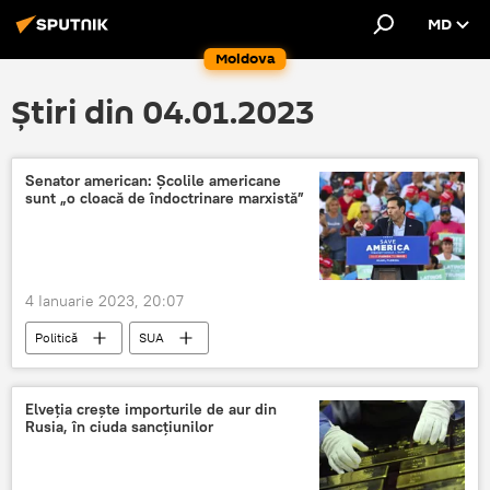
MD
Moldova
Știri din 04.01.2023
Senator american: Școlile americane
sunt „o cloacă de îndoctrinare marxistă”
4 Ianuarie 2023, 20:07
Politică
SUA
Elveția creşte importurile de aur din
Rusia, în ciuda sancțiunilor