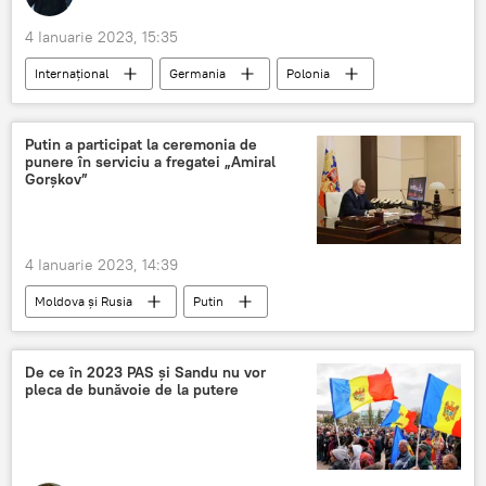
4 Ianuarie 2023, 15:35
Internațional
Germania
Polonia
despăgubiri
reparații
Putin a participat la ceremonia de
punere în serviciu a fregatei „Amiral
Gorșkov”
4 Ianuarie 2023, 14:39
Moldova și Rusia
Putin
Racheta Zircon
Rusia
De ce în 2023 PAS și Sandu nu vor
pleca de bunăvoie de la putere