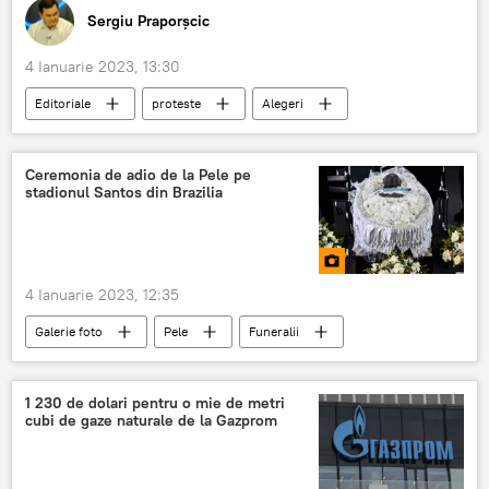
Sergiu Praporșcic
4 Ianuarie 2023, 13:30
Editoriale
proteste
Alegeri
PAS
Maia Sandu
Ceremonia de adio de la Pele pe
stadionul Santos din Brazilia
4 Ianuarie 2023, 12:35
Galerie foto
Pele
Funeralii
Brazilia
fotbal
sport, club
1 230 de dolari pentru o mie de metri
cubi de gaze naturale de la Gazprom