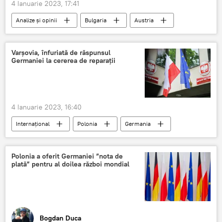
4 Ianuarie 2023, 17:41
Analize și opinii
Bulgaria
Austria
România
Schengen
Varșovia, înfuriată de răspunsul
Germaniei la cererea de reparații
4 Ianuarie 2023, 16:40
Internațional
Polonia
Germania
reparații
Polonia a oferit Germaniei ”nota de
plată” pentru al doilea război mondial
Bogdan Duca