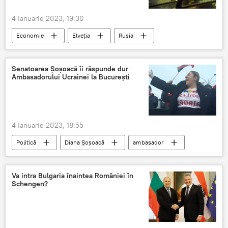
4 Ianuarie 2023, 19:30
Economie
Elveția
Rusia
Aur
Senatoarea Șoșoacă îi răspunde dur
Ambasadorului Ucrainei la București
4 Ianuarie 2023, 18:55
Politică
Diana Șoșoacă
ambasador
Ucraina
Va intra Bulgaria înaintea României în
Schengen?