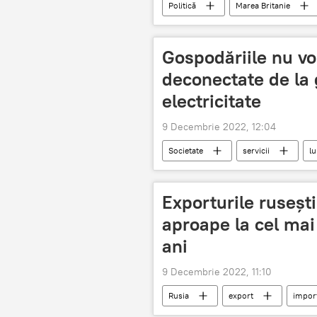
Politică
Marea Britanie
Gospodăriile nu vo
deconectate de la 
electricitate
9 Decembrie 2022, 12:04
Societate
servicii
l
Exporturile ruseşt
aproape la cel mai 
ani
9 Decembrie 2022, 11:10
Rusia
export
impor