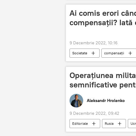
Ai comis erori când
compensații? Iată 
9 Decembrie 2022, 10:16
Societate
compensații
Operațiunea milita
semnificative pent
Aleksandr Hrolenko
9 Decembrie 2022, 09:42
Editoriale
Rusia
Ucr