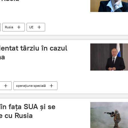
Rusia
UE
ientat târziu în cazul
na
operațiune specială
în fața SUA și se
e cu Rusia