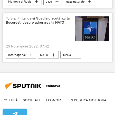
Moldova și Rusia
gaze
gaze naturale
gaze rusești
pret gaze
Gazprom
livrări
Tranzit
Turcia, Finlanda și Suedia discută azi la
București despre adrerarea la NATO
29 Noiembrie 2022, 07:42
Internațional
NATO
Turcia
Suedia
Finlanda
Negocieri
București
divergențe
Moldova
POLITICĂ
SOCIETATE
ECONOMIE
REPUBLICA MOLDOVA
R