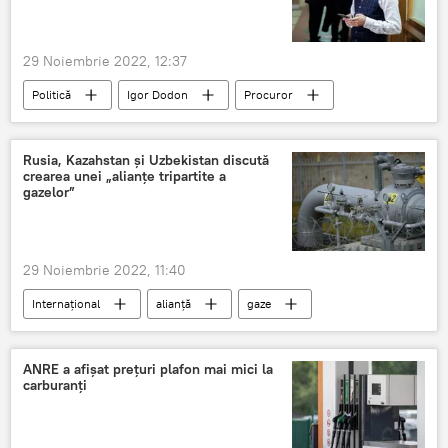
29 Noiembrie 2022, 12:37
Politică
Igor Dodon
Procuror
Proceduri
ilegal
Rusia, Kazahstan și Uzbekistan discută
crearea unei „alianțe tripartite a
gazelor”
29 Noiembrie 2022, 11:40
Internațional
alianță
gaze
Rusia
Kazahstan
Uzbekistan
ANRE a afișat prețuri plafon mai mici la
carburanți