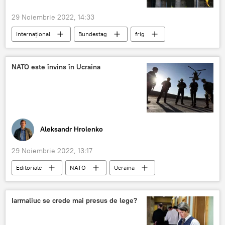
29 Noiembrie 2022, 14:33
Internațional
Bundestag
frig
gaze
fara gaze
Gaze naturale
economie
deputați
Germania
NATO este învins în Ucraina
Aleksandr Hrolenko
29 Noiembrie 2022, 13:17
Editoriale
NATO
Ucraina
pierdere
Iarmaliuc se crede mai presus de lege?