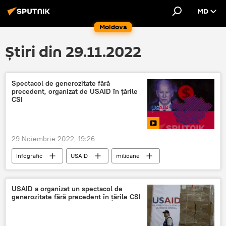
MD
Moldova
Știri din 29.11.2022
Spectacol de generozitate fără
precedent, organizat de USAID în țările
CSI
29 Noiembrie 2022, 19:26
Infografic
USAID
milioane
CSI
CSI
spectacol
USAID a organizat un spectacol de
generozitate fără precedent în țările CSI