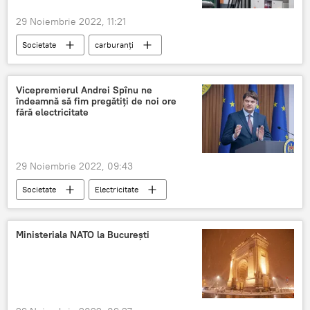
29 Noiembrie 2022, 11:21
Societate
carburanți
prețuri carburanți
ieftinire carburanți
ANRE
Vicepremierul Andrei Spînu ne
îndeamnă să fim pregătiți de noi ore
fără electricitate
29 Noiembrie 2022, 09:43
Societate
Electricitate
pană de curent
Deconectări
Avertisment
Andrei Spînu
Ministeriala NATO la București