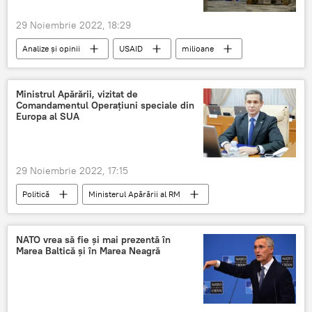
29 Noiembrie 2022, 18:29
Analize și opinii
USAID
milioane
beneficiari
rusofobie
Ministrul Apărării, vizitat de
Comandamentul Operațiuni speciale din
Europa al SUA
29 Noiembrie 2022, 17:15
Politică
Ministerul Apărării al RM
vizită
militar
american
operațiuni militare
Europa
NATO vrea să fie și mai prezentă în
Marea Baltică și în Marea Neagră