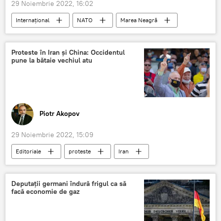
29 Noiembrie 2022, 16:02
Internațional
NATO
Marea Neagră
Marea Baltică
Proteste în Iran și China: Occidentul
pune la bătaie vechiul atu
Piotr Akopov
29 Noiembrie 2022, 15:09
Editoriale
proteste
Iran
China
Occident
Deputații germani îndură frigul ca să
facă economie de gaz