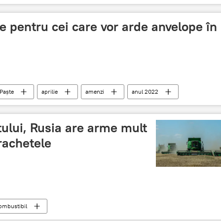
 pentru cei care vor arde anvelope în
Paște
aprilie
amenzi
anul 2022
ului, Rusia are arme mult
 rachetele
ombustibil