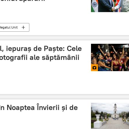
Regatul Unit
l, iepuraș de Paște: Cele
otografii ale săptămânii
n Noaptea Învierii şi de