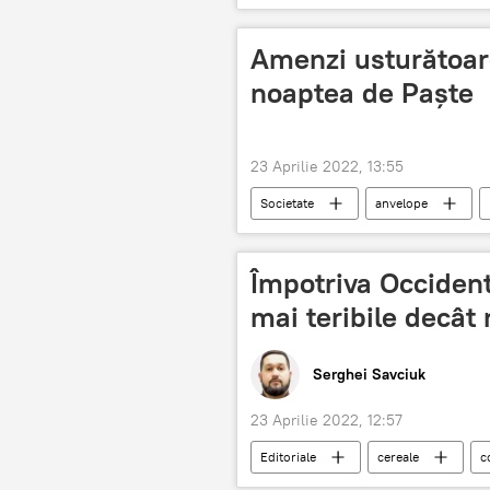
Amenzi usturătoare
noaptea de Paşte
23 Aprilie 2022, 13:55
Societate
anvelope
Știri din Moldova
Împotriva Occident
mai teribile decât
Serghei Savciuk
23 Aprilie 2022, 12:57
Editoriale
cereale
c