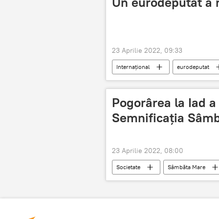
Un eurodeputat a n
23 Aprilie 2022, 09:33
Internațional
eurodeputat
Pogorârea la Iad a
Semnificația Sâmb
23 Aprilie 2022, 08:00
Societate
Sâmbăta Mare