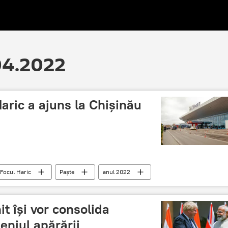
.04.2022
Haric a ajuns la Chișinău
Focul Haric
Paște
anul 2022
it îşi vor consolida
niul apărării