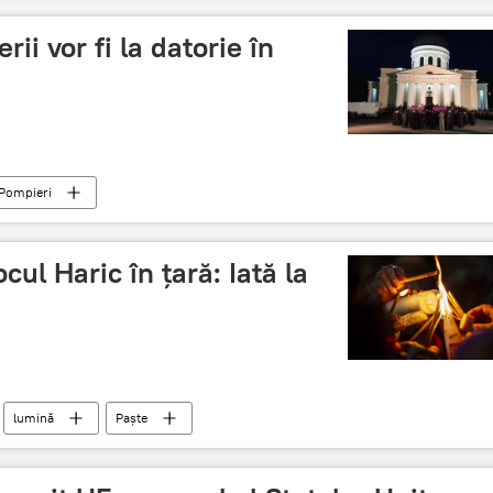
rii vor fi la datorie în
Pompieri
cul Haric în țară: Iată la
lumină
Paște