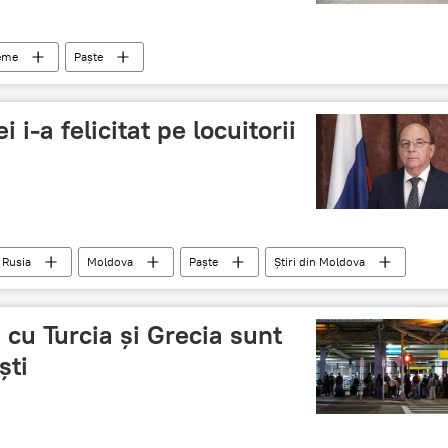
eme
Paște
i-a felicitat pe locuitorii
Rusia
Moldova
Paște
Știri din Moldova
 cu Turcia și Grecia sunt
ști