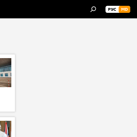
РУС
MD