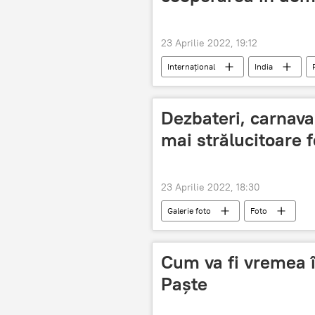
23 Aprilie 2022, 19:12
Internațional
India
Dezbateri, carnava
mai strălucitoare f
23 Aprilie 2022, 18:30
Galerie foto
Foto
Cum va fi vremea î
Paşte