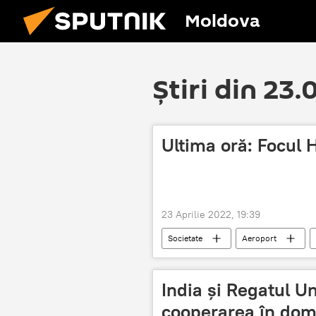
Moldova
Știri din 23
Ultima oră: Focul 
23 Aprilie 2022, 19:39
Societate
Aeroport
Știri din Moldova
India și Regatul Un
cooperarea în dome