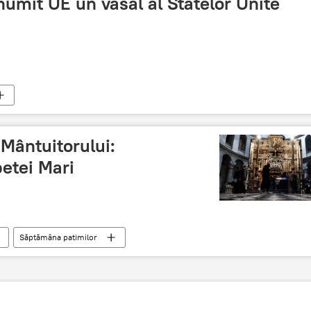
umit UE un vasal al Statelor Unite
 Mântuitorului:
etei Mari
Săptămâna patimilor