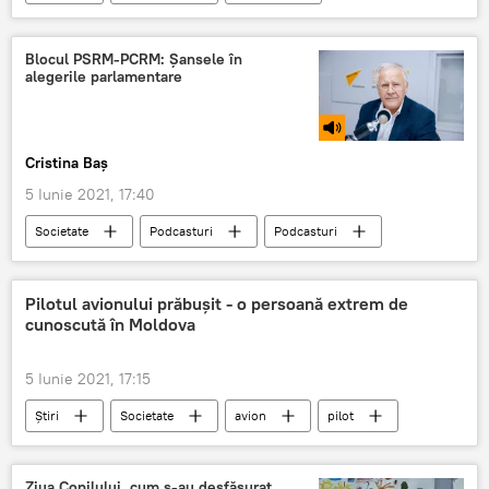
ALEGERI PARLAMENTARE 2021
cec
alegeri
Blocul PSRM-PCRM: Șansele în
alegerile parlamentare
Cristina Baș
5 Iunie 2021, 17:40
Societate
Podcasturi
Podcasturi
Republica Moldova
Opinie
Politică
PSRM
PCRM
alegeri
Pilotul avionului prăbușit - o persoană extrem de
cunoscută în Moldova
5 Iunie 2021, 17:15
Știri
Societate
avion
pilot
Ziua Copilului, cum s-au desfășurat