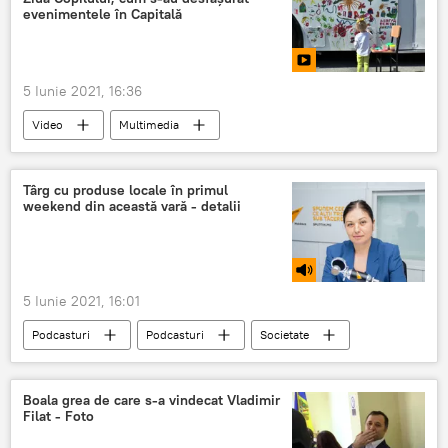
evenimentele în Capitală
5 Iunie 2021, 16:36
Video
Multimedia
Târg cu produse locale în primul
weekend din această vară - detalii
5 Iunie 2021, 16:01
Podcasturi
Podcasturi
Societate
Republica Moldova
Boala grea de care s-a vindecat Vladimir
Filat - Foto