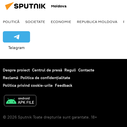
Moldova
POLITICĂ
SOCIETATE
ECONOMIE
REPUBLICA MOLDOVA
R
Telegram
Despre proiect
Centrul de presă
Reguli
Contacte
Reclamă
Politica de confidențialitate
Politica privind cookie-urile
Feedback
© 2026 Sputnik Toate drepturile sunt garantate. 18+