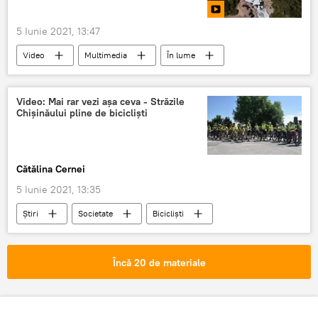
5 Iunie 2021, 13:47
Video
Multimedia
În lume
Video: Mai rar vezi așa ceva - Străzile
Chișinăului pline de bicicliști
Cătălina Cernei
5 Iunie 2021, 13:35
Știri
Societate
Bicicliști
polițiști
Încă 20 de materiale