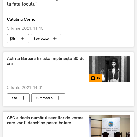
la fața locului
Alegeri parlamentare
Cătălina Cernei
5 Iunie 2021, 14:43
Știri
Societate
ALEGERI PARLAMENTARE 2021
avion
accident
Actrița Barbara Brîlska împlinește 80 de
ani
16
5 Iunie 2021, 14:31
Foto
Multimedia
CEC a decis numărul secțiilor de votare
care vor fi deschise peste hotare