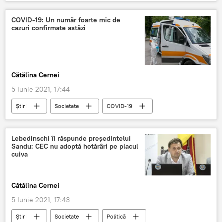
Relații internaționale
Putin
Rusia
Jurnaliști
Opoziție
antisistem
COVID-19: Un număr foarte mic de
cazuri confirmate astăzi
Cătălina Cernei
5 Iunie 2021, 17:44
Știri
Societate
COVID-19
coronavirus
Lebedinschi îi răspunde președintelui
Sandu: CEC nu adoptă hotărâri pe placul
cuiva
Cătălina Cernei
5 Iunie 2021, 17:43
Știri
Societate
Politică