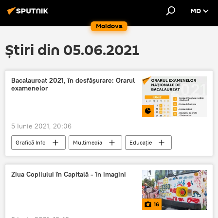
MD
Moldova
Știri din 05.06.2021
Bacalaureat 2021, în desfășurare: Orarul
examenelor
5 Iunie 2021, 20:06
Grafică Info
Multimedia
Educație
Societate
Bacalaureat
proba
Examen
Ziua Copilului în Capitală - în imagini
16