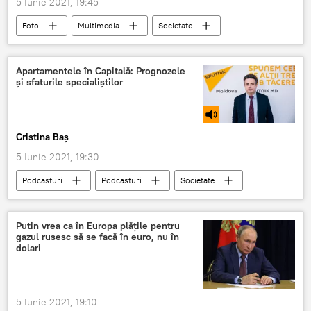
5 Iunie 2021, 19:45
Foto
Multimedia
Societate
Evenimente
Apartamentele în Capitală: Prognozele
și sfaturile specialiștilor
Cristina Baș
5 Iunie 2021, 19:30
Podcasturi
Podcasturi
Societate
Republica Moldova
apartamente
preț
Putin vrea ca în Europa plăţile pentru
gazul rusesc să se facă în euro, nu în
dolari
5 Iunie 2021, 19:10