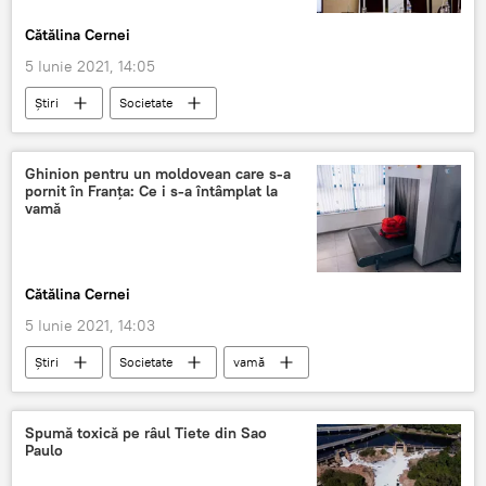
Cătălina Cernei
5 Iunie 2021, 14:05
Știri
Societate
ALEGERI PARLAMENTARE 2021
alegeri
scrutin
Ghinion pentru un moldovean care s-a
pornit în Franța: Ce i s-a întâmplat la
vamă
Cătălina Cernei
5 Iunie 2021, 14:03
Știri
Societate
vamă
oprit la vamă
control la vamă
Spumă toxică pe râul Tiete din Sao
Paulo