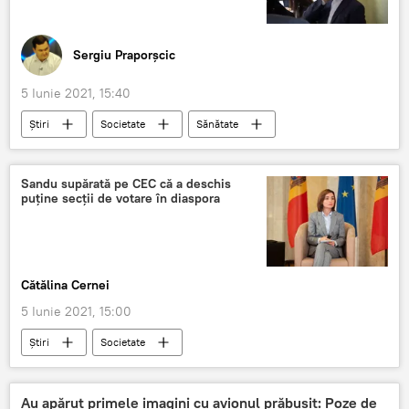
Sergiu Praporșcic
5 Iunie 2021, 15:40
Știri
Societate
Sănătate
Medicină
Vladimir Filat
boală
grea
Sandu supărată pe CEC că a deschis
puține secții de votare în diaspora
Cătălina Cernei
5 Iunie 2021, 15:00
Știri
Societate
ALEGERI PARLAMENTARE 2021
Maia Sandu
alegeri
parlamentare
Au apărut primele imagini cu avionul prăbușit: Poze de