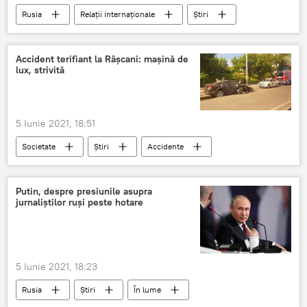
Rusia
Relații internaționale
Știri
Economie
Politică
Accident terifiant la Râșcani: mașină de
lux, strivită
5 Iunie 2021, 18:51
Societate
Știri
Accidente
Republica Moldova
accident
chisinau
Putin, despre presiunile asupra
jurnaliștilor ruși peste hotare
5 Iunie 2021, 18:23
Rusia
Știri
În lume