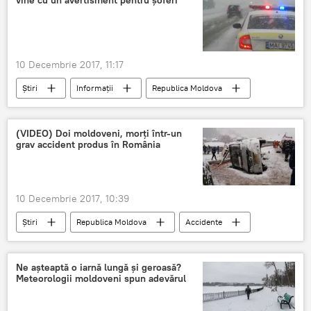
Republica Cehă
10 Decembrie 2017, 11:17
Știri
Informații
Republica Moldova
Meteo
meteo
INP
drumuri
carosabil
ninsoare
(VIDEO) Doi moldoveni, morţi într-un
grav accident produs în România
lapovita
zapada
prapad
10 Decembrie 2017, 10:39
Știri
Republica Moldova
Accidente
Societate
Ne aşteaptă o iarnă lungă şi geroasă?
Meteorologii moldoveni spun adevărul