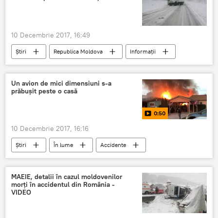
10 Decembrie 2017, 16:49
Știri
Republica Moldova
Informații
Meteo
INP
drumuri
ninsoare
material antiderapant
Un avion de mici dimensiuni s-a
prăbuşit peste o casă
autospeciale
Accidente
0:50
10 Decembrie 2017, 16:16
Știri
În lume
Accidente
Multimedia
Video
SUA
prabusit
casa
MAEIE, detalii în cazul moldovenilor
morţi în accidentul din România -
VIDEO