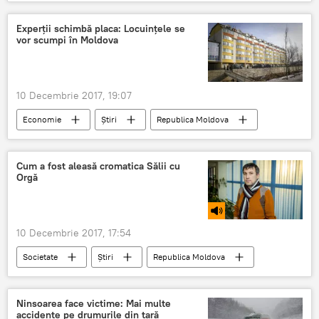
Multimedia
Foto
Joc
dans
ansamblu
Experţii schimbă placa: Locuinţele se
vor scumpi în Moldova
10 Decembrie 2017, 19:07
Economie
Știri
Republica Moldova
Opinie
apartamente
scumpire
transferuri bănești
Veaceslav Ioniţă
Cum a fost aleasă cromatica Sălii cu
Orgă
piata imobiliara
locuinte
10 Decembrie 2017, 17:54
Societate
Știri
Republica Moldova
Cultură
Podcasturi
Ion Ștefăniță
reparație
Ninsoarea face victime: Mai multe
accidente pe drumurile din ţară