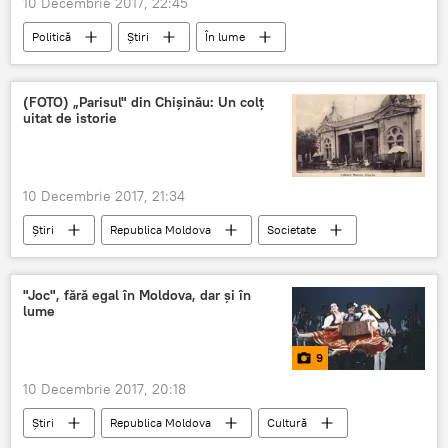
10 Decembrie 2017, 22:45
Politică
Știri
În lume
Multimedia
Video
Polonia
noroi
(FOTO) „Parisul" din Chişinău: Un colţ
uitat de istorie
10 Decembrie 2017, 21:34
Știri
Republica Moldova
Societate
Chisinau
Paris
ceainarie
lustragiu
fotografie de epocă
"Joc", fără egal în Moldova, dar şi în
lume
stradă Mitropolit Varlaam
9
10 Decembrie 2017, 20:18
Știri
Republica Moldova
Cultură