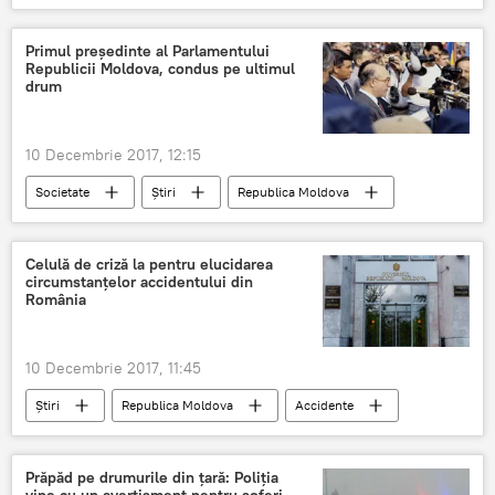
Societate
Chișinău
Silvia Radu
apartamente
apartamente ieftine
Primul președinte al Parlamentului
Republicii Moldova, condus pe ultimul
locuințe sociale
drum
10 Decembrie 2017, 12:15
Societate
Știri
Republica Moldova
Legislativ
funeralii
ultimul drum
Palatul Republicii
Celulă de criză la pentru elucidarea
circumstanţelor accidentului din
România
10 Decembrie 2017, 11:45
Știri
Republica Moldova
Accidente
Societate
România
microbuz
accident
Guvern
Filip
Prăpăd pe drumurile din ţară: Poliţia
vine cu un avertisment pentru şoferi