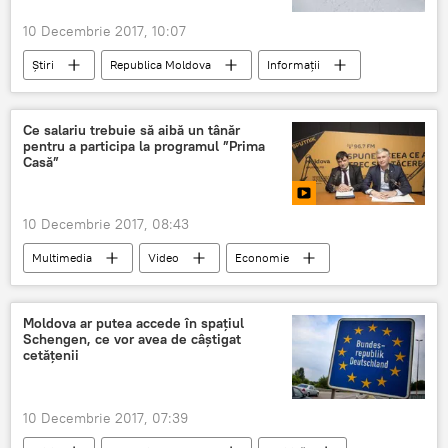
10 Decembrie 2017, 10:07
Știri
Republica Moldova
Informații
Meteo
frig
temperaturi
Serviciul Hidrometeorologic de Stat
Ce salariu trebuie să aibă un tânăr
pentru a participa la programul ”Prima
prognoza
Lidia Treșcilo
Casă”
10 Decembrie 2017, 08:43
Multimedia
Video
Economie
Societate
Știri
Republica Moldova
Corneliu Padnevici
Iurii Cicibaba
Moldova ar putea accede în spaţiul
Schengen, ce vor avea de câştigat
bani
programul prima casa
cetăţenii
credit ipotecar
10 Decembrie 2017, 07:39