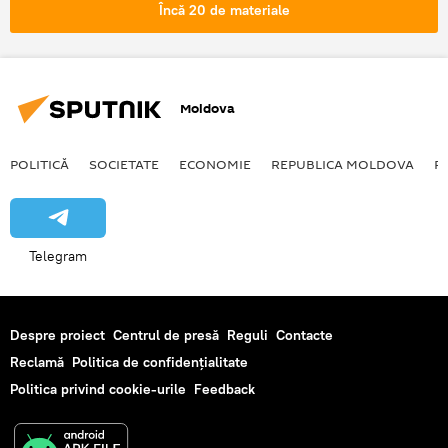
infarct
cancer
crenvursti
Încă 20 de materiale
aditivi
grasimi
accident vascular
Moldova
POLITICĂ
SOCIETATE
ECONOMIE
REPUBLICA MOLDOVA
R
Telegram
Despre proiect
Centrul de presă
Reguli
Contacte
Reclamă
Politica de confidențialitate
Politica privind cookie-urile
Feedback