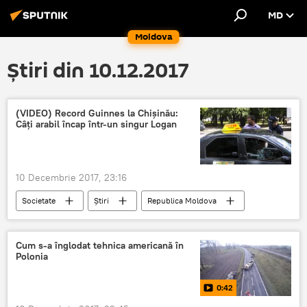
MD
Moldova
Știri din 10.12.2017
(VIDEO) Record Guinnes la Chișinău:
Câți arabil încap într-un singur Logan
10 Decembrie 2017, 23:16
Societate
Știri
Republica Moldova
bulevardul Dacia
Chișinău
Dacia Logan
origine arabă
arabi
Cum s-a înglodat tehnica americană în
Polonia
0:42