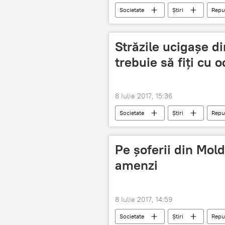
Societate
Știri
Repu
agenți economici
șomeri
Străzile ucigașe d
trebuie să fiți cu o
8 Iulie 2017, 15:36
Societate
Știri
Repu
Poliția Chișinău
Accidente
Pe șoferii din Mold
amenzi
8 Iulie 2017, 14:59
Societate
Știri
Repu