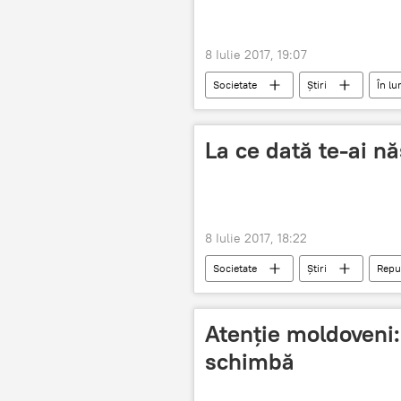
8 Iulie 2017, 19:07
Societate
Știri
În l
La ce dată te-ai nă
8 Iulie 2017, 18:22
Societate
Știri
Repu
data de naștere
Atenție moldoveni
schimbă