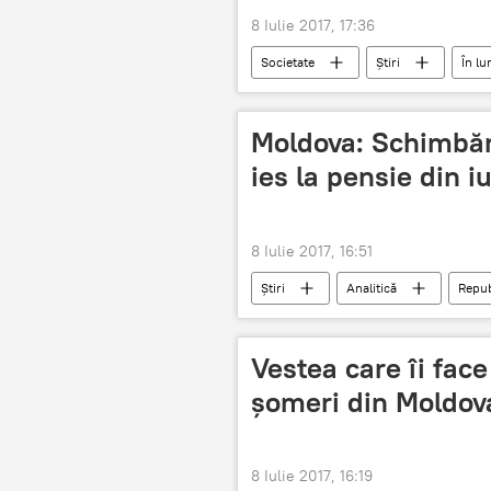
8 Iulie 2017, 17:36
Societate
Știri
În l
Moldova: Schimbăr
ies la pensie din iu
8 Iulie 2017, 16:51
Știri
Analitică
Repub
stagiu de cotizare
vârsta de 
Vestea care îi face
șomeri din Moldov
8 Iulie 2017, 16:19