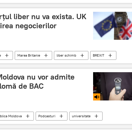
ţul liber nu va exista. UK
rea negocierilor
e
Marea Britanie
liber schimb
BREXIT
nu va mai fi
Brexit - Marea Britanie vrea să iasă din UE
 Moldova nu vor admite
iplomă de BAC
blica Moldova
Podcasturi
universitate
BAC 2017