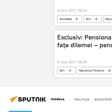
8 Iulie 2017, 09:03
Societate
Știri
Repu
Serviciul Hidrometeorologic de Stat
Exclusiv: Pensionar
fața dilemei – pens
8 Iulie 2017, 08:30
Știri
Republica Moldova
salariu
pensionar
a
Moldova
POLITICĂ
SOCIETATE