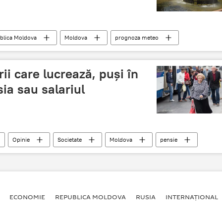
blica Moldova
Moldova
prognoza meteo
ii care lucrează, puși în
ia sau salariul
Opinie
Societate
Moldova
pensie
ngajat
Ministerul Muncii, Protecției Sociale și Familiei
ECONOMIE
REPUBLICA MOLDOVA
RUSIA
INTERNAȚIONAL