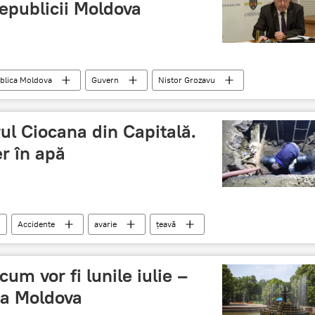
epublicii Moldova
blica Moldova
Guvern
Nistor Grozavu
rul Ciocana din Capitală.
r în apă
Accidente
avarie
țeavă
sectorul Ciocana
um vor fi lunile iulie –
ca Moldova