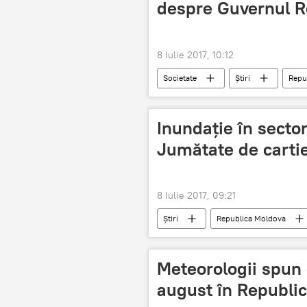
despre Guvernul R
8 Iulie 2017, 10:12
Societate
Știri
Repu
Primăria Chișinău
Inundație în secto
Jumătate de cartie
8 Iulie 2017, 09:21
Știri
Republica Moldova
Apă-Canal Chișinău
apă rece
Meteorologii spun c
august în Republi