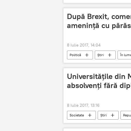
După Brexit, comer
amenință cu părăsi
8 Iulie 2017, 14:04
Politică
Știri
În lum
Amenintare
comert liber
Universităţile din
absolvenţi fără d
8 Iulie 2017, 13:16
Societate
Știri
Repu
absolvenți
Admiterea 2017