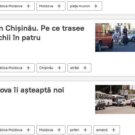
blica Moldova
Moldova
piața muncii
loc de muncă vacant
in Chișinău. Pe ce trasee
chii în patru
blica Moldova
Chișinău
străzi
ova îi așteaptă noi
blica Moldova
Moldova
șoferi
amenzi