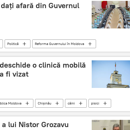
i dați afară din Guvernul
Politică
Reforma Guvernului în Moldova
reforma Guvernului
viceminiștri
deschide o clinică mobilă
 fi vizat
blica Moldova
Chișinău
câini
pisici
 a lui Nistor Grozavu