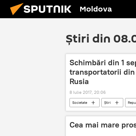
Moldova
Știri din 08
Schimbări din 1 s
transportatorii di
Rusia
8 Iulie 2017, 20:06
Societate
Știri
Repu
transportatori
Cea mai mare prost