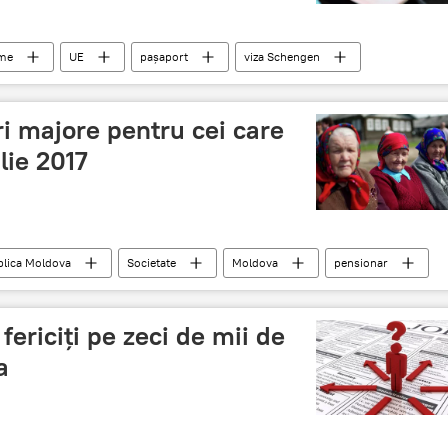
ume
UE
pașaport
viza Schengen
i majore pentru cei care
lie 2017
lica Moldova
Societate
Moldova
pensionar
pensionare
 fericiți pe zeci de mii de
a