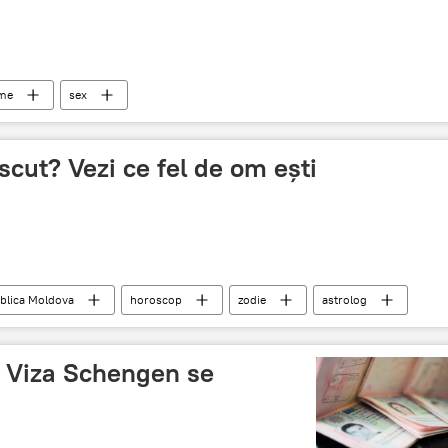
ume
sex
scut? Vezi ce fel de om ești
blica Moldova
horoscop
zodie
astrolog
: Viza Schengen se