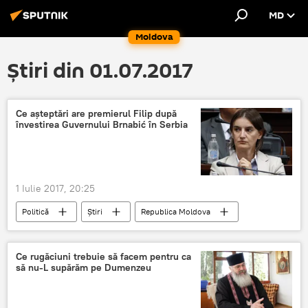
MD
Moldova
Știri din 01.07.2017
Ce așteptări are premierul Filip după
învestirea Guvernului Brnabić în Serbia
1 Iulie 2017, 20:25
Politică
Știri
Republica Moldova
Serbia
Pavel Filip
Aleksandar Vucic
Guvern
Investirea Guvernului
Ce rugăciuni trebuie să facem pentru ca
să nu-L supărăm pe Dumenzeu
ce asteptari are