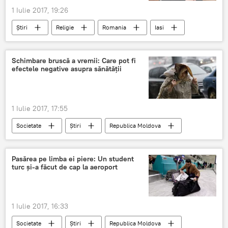
1 Iulie 2017, 19:26
Știri
Religie
Romania
Iasi
Parintele Calistrat
Schimbare bruscă a vremii: Care pot fi
efectele negative asupra sănătății
1 Iulie 2017, 17:55
Societate
Știri
Republica Moldova
Serviciul Hidrometeorologic de Stat
ploi
meteo
Efecte
negativ
Pasărea pe limba ei piere: Un student
turc și-a făcut de cap la aeroport
gismeteo
meteo2
schimbare brusca
Vreme
Sanatate
cod rosu
1 Iulie 2017, 16:33
Societate
Știri
Republica Moldova