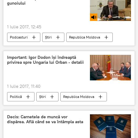
gunoiului
1 Iulie 2017, 12:45
Podcasturi
Știri
Republica Moldova
Nistor Grozavu
Chișinău
tarife
majorări
gunoi
Important: Igor Dodon își îndreaptă
privirea spre Ungaria lui Orban - detalii
evacuarea deșeurilor
1 Iulie 2017, 11:40
Politică
Știri
Republica Moldova
Ungaria
Igor Dodon
Victor Orban
FIDESZ
detalii
important
Decis: Carnetele de muncă vor
dispărea. Află când se va întâmpla asta
Ungaria lui Orban