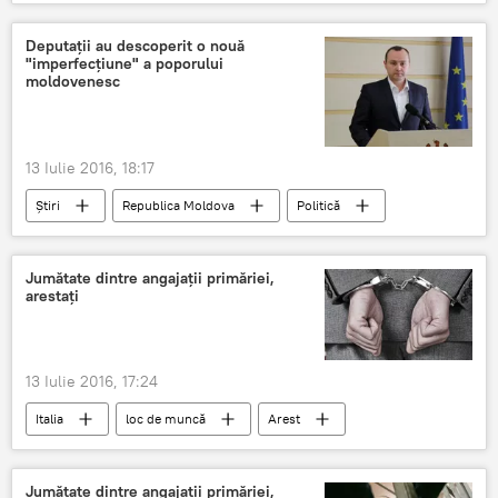
Sputnik
Deputații au descoperit o nouă
"imperfecțiune" a poporului
moldovenesc
13 Iulie 2016, 18:17
Știri
Republica Moldova
Politică
interdicție
televiziune
parlamentari
programe rusești
Vlad Bătrâncea
Jumătate dintre angajații primăriei,
arestați
13 Iulie 2016, 17:24
Italia
loc de muncă
Arest
Primărie
Funcționari
Investigație
Absențe
Jumătate dintre angajații primăriei,