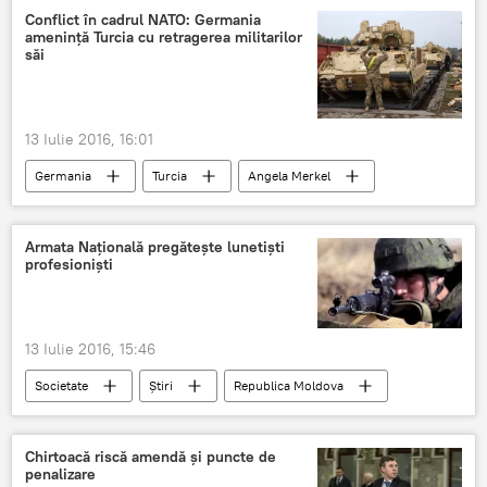
Conflict în cadrul NATO: Germania
amenință Turcia cu retragerea militarilor
săi
13 Iulie 2016, 16:01
Germania
Turcia
Angela Merkel
Sigmar Gabriel
NATO
Statul Islamic
Vizită
Siria
Kosovo
Armata Naţională pregăteşte lunetişti
profesionişti
Militari
Afganistan
Conflict
Irak
Deputați
13 Iulie 2016, 15:46
Societate
Știri
Republica Moldova
Armata Naţională
Moldova
Chirtoacă riscă amendă și puncte de
penalizare