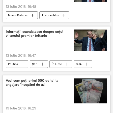
13 Iulie 2016, 16:48
Marea Britanie
Theresa May
Prim-ministru
Partidul Conservator
Eschivare
Scandal
soț
Informații scandaloase despre soțul
viitorului premier britanic
Fond de investiții
13 Iulie 2016, 16:47
Politică
Știri
În lume
SUA
Marea Britanie
Scandal
Corporaţii
Theresa May
Evaziune fiscală
Vezi cum poți primi 500 de lei la
angajare începând de azi
13 Iulie 2016, 16:29