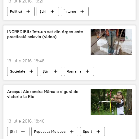
13 Iulie 2016, 19:21
Politică
Știri
În lume
Turcia
Germania
Irak
Militari
Bază militară
Inspecție
INCREDIBIL: într-un sat din Argeș este
practicată sclavia (video)
Deputați
Bundestag
Scandal
Genocidul armenilor
13 Iulie 2016, 18:48
Societate
Știri
România
Imagini
Sclavie
Argeș
Arcașul Alexandra Mârca e sigură de
victorie la Rio
13 Iulie 2016, 18:46
Știri
Republica Moldova
Sport