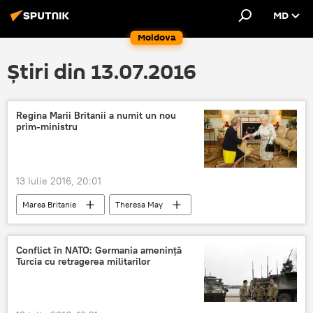
MD
Moldova
Știri din 13.07.2016
Regina Marii Britanii a numit un nou
prim-ministru
13 Iulie 2016, 20:01
Marea Britanie
Theresa May
Elisabeta a II
David Cameron
prim-ministru
Numire
Palat
Conflict în NATO: Germania amenință
Turcia cu retragerea militarilor
Britanici
Brexit