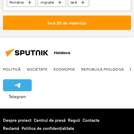
România
migrație
țară
sate
Orașe
gospodărie țărănească
Încă 20 de materiale
Moldova
POLITICĂ
SOCIETATE
ECONOMIE
REPUBLICA MOLDOVA
R
Telegram
Despre proiect
Centrul de presă
Reguli
Contacte
Reclamă
Politica de confidențialitate