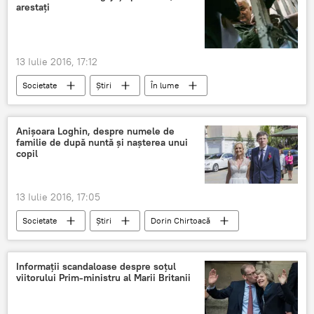
arestați
13 Iulie 2016, 17:12
Societate
Știri
În lume
Italia
Arest
Primărie
Angajați
Anișoara Loghin, despre numele de
familie de după nuntă și nașterea unui
copil
13 Iulie 2016, 17:05
Societate
Știri
Dorin Chirtoacă
Anişoara Loghin
interviu
Copil
căsătorie
Planuri
Nuntă
Informații scandaloase despre soțul
viitorului Prim-ministru al Marii Britanii
Primarul de Chişinău