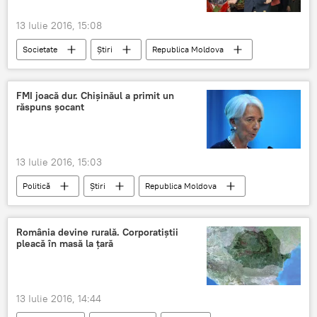
13 Iulie 2016, 15:08
Societate
Știri
Republica Moldova
Chirtoacă
viteză
MAI
RCR
Chişinău
FMI joacă dur. Chișinăul a primit un
răspuns șocant
13 Iulie 2016, 15:03
Politică
Știri
Republica Moldova
Guvernul de la Chișinău
FMI
Memorandum
Răspuns
Decizie
România devine rurală. Corporatiştii
pleacă în masă la ţară
Buget
Deficit bugetar
13 Iulie 2016, 14:44