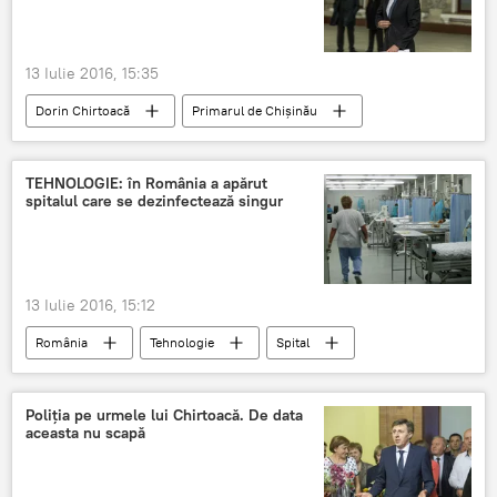
13 Iulie 2016, 15:35
Dorin Chirtoacă
Primarul de Chişinău
Amendă
Poliție
Încălcare
Circulația rutieră
Video
TEHNOLOGIE: în România a apărut
spitalul care se dezinfectează singur
13 Iulie 2016, 15:12
România
Tehnologie
Spital
Dezinfectează
Fonduri
Bacterii
Inovație
Poliţia pe urmele lui Chirtoacă. De data
aceasta nu scapă