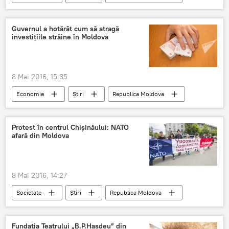
9 mai
veterani
Modova
control medical
ziua victoriei
Guvernul a hotărât cum să atragă
investițiile străine în Moldova
8 Mai 2016, 15:35
Economie
Știri
Republica Moldova
Moldova
guvern
investiții
agenți economici
Protest în centrul Chișinăului: NATO
afară din Moldova
8 Mai 2016, 14:27
Societate
Știri
Republica Moldova
militari
NATO
SUA
Moldova
protest
PSRM
Fundația Teatrului „B.P.Hașdeu” din