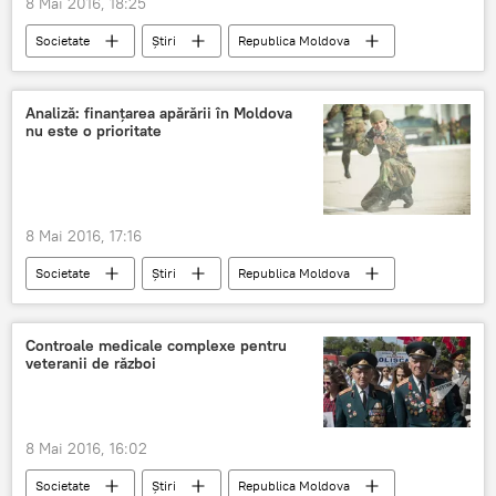
8 Mai 2016, 18:25
Societate
Știri
Republica Moldova
9 mai
veterani
Chișinău
ziua victoriei
ajutor material
Analiză: finanţarea apărării în Moldova
nu este o prioritate
8 Mai 2016, 17:16
Societate
Știri
Republica Moldova
militari
buget
Moldova
Armata Națioală
Controale medicale complexe pentru
veteranii de război
8 Mai 2016, 16:02
Societate
Știri
Republica Moldova