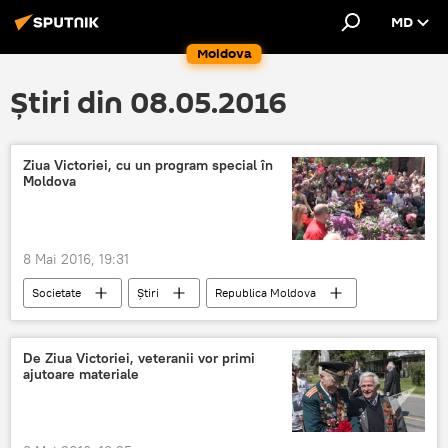
MD
Moldova
Știri din 08.05.2016
Ziua Victoriei, cu un program special în
Moldova
8 Mai 2016, 19:31
Societate
Știri
Republica Moldova
9 mai
veterani
Moldova
De Ziua Victoriei, veteranii vor primi
ajutoare materiale