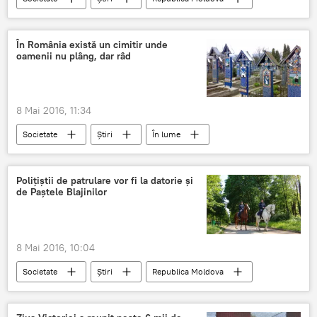
Moldova
PMAN
Dragon Pioneer
militari americani
În România există un cimitir unde
oamenii nu plâng, dar râd
8 Mai 2016, 11:34
Societate
Știri
În lume
Moldova
România
cimitirul vesel
Polițiștii de patrulare vor fi la datorie și
de Paștele Blajinilor
8 Mai 2016, 10:04
Societate
Știri
Republica Moldova
Moldova
poliție
Paștele Blajinilor