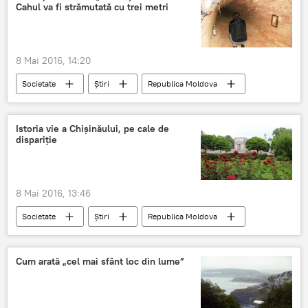
Cahul va fi strămutată cu trei metri
8 Mai 2016, 14:20
Societate
Știri
Republica Moldova
Moldova
Cahul
teatru
galerii
Istoria vie a Chişinăului, pe cale de
dispariţie
8 Mai 2016, 13:46
Societate
Știri
Republica Moldova
Chișinău
Ion Ștefăniță
centrul istoric
Cum arată „cel mai sfânt loc din lume”