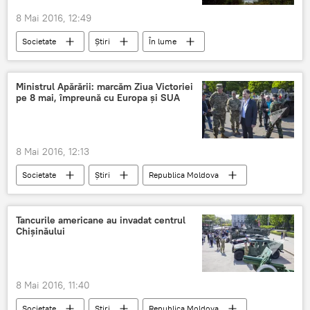
8 Mai 2016, 12:49
Societate
Știri
În lume
Moldova
Marea Britanie
Ministrul Apărării: marcăm Ziua Victoriei
pe 8 mai, împreună cu Europa și SUA
8 Mai 2016, 12:13
Societate
Știri
Republica Moldova
9 mai
Moldova
Anatol Șalaru
ziua victoriei
Tancurile americane au invadat centrul
Chișinăului
8 Mai 2016, 11:40
Societate
Știri
Republica Moldova