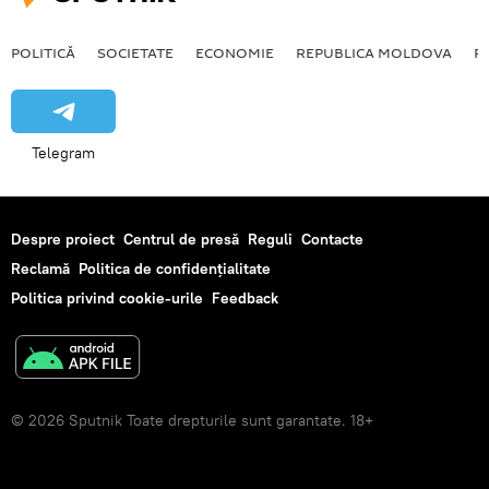
POLITICĂ
SOCIETATE
ECONOMIE
REPUBLICA MOLDOVA
R
Telegram
Despre proiect
Centrul de presă
Reguli
Contacte
Reclamă
Politica de confidențialitate
Politica privind cookie-urile
Feedback
© 2026 Sputnik Toate drepturile sunt garantate. 18+