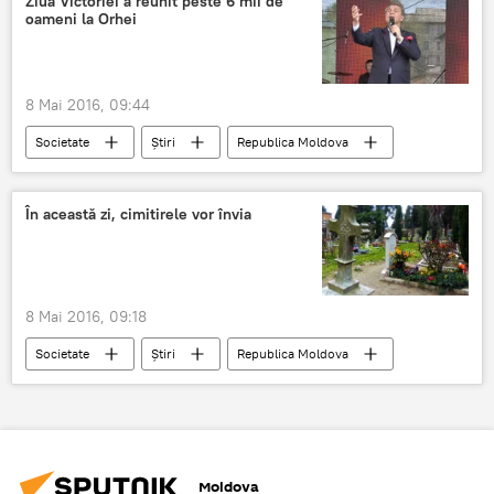
Ziua Victoriei a reunit peste 6 mii de
oameni la Orhei
8 Mai 2016, 09:44
Societate
Știri
Republica Moldova
Orhei
Moldova
Lev Leșcenko
ziua victoriei
În această zi, cimitirele vor învia
8 Mai 2016, 09:18
Societate
Știri
Republica Moldova
Moldova
cimitir
Paștele Blajinilor
Moldova