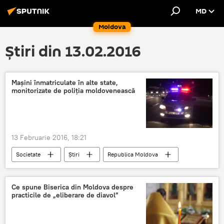
MD
Moldova
Știri din 13.02.2016
Mașini înmatriculate în alte state,
monitorizate de poliția moldovenească
13 Februarie 2016, 18:21
Societate
Știri
Republica Moldova
Moldova
poliție
mașini
filtre
Ce spune Biserica din Moldova despre
practicile de „eliberare de diavol”