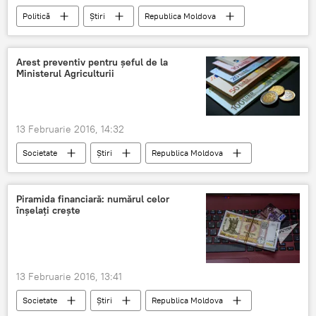
Politică
Știri
Republica Moldova
avion militar
SUA
aeroport
Moldova
Arest preventiv pentru șeful de la
Ministerul Agriculturii
13 Februarie 2016, 14:32
Societate
Știri
Republica Moldova
corupție
MAIA
CNA
Moldova
Piramida financiară: numărul celor
înșelați crește
13 Februarie 2016, 13:41
Societate
Știri
Republica Moldova