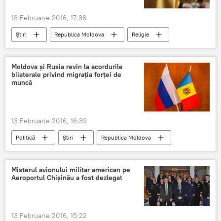
13 Februarie 2016, 17:36
Știri
Republica Moldova
Religie
Moldova
preot
biserica
Moldova și Rusia revin la acordurile
bilaterale privind migraţia forţei de
muncă
13 Februarie 2016, 16:39
Politică
Știri
Republica Moldova
Rusia
Serghei Lavrov
Moldova
Andrei Galbur
Misterul avionului militar american pe
Aeroportul Chișinău a fost dezlegat
13 Februarie 2016, 15:22