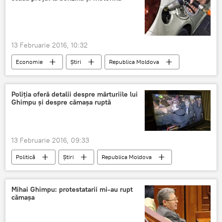
13 Februarie 2016, 10:32
Economie
Știri
Republica Moldova
pret
Moldova
ANRE
motorina
benzina
Poliţia oferă detalii despre mărturiile lui
Ghimpu şi despre cămaşa ruptă
13 Februarie 2016, 09:33
Politică
Știri
Republica Moldova
Ghimpu
protest
Parlament
politie
Tamara Procopii
Moldova
Mihai Ghimpu: protestatarii mi-au rupt
cămaşa