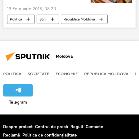
13 Februarie 2016, 08:20
Politică
Știri
Republica Moldova
Moldova
Parlament
protest
Ghimpu
Moldova
POLITICĂ
SOCIETATE
ECONOMIE
REPUBLICA MOLDOVA
R
Telegram
Despre proiect
Centrul de presă
Reguli
Contacte
Reclamă
Politica de confidențialitate