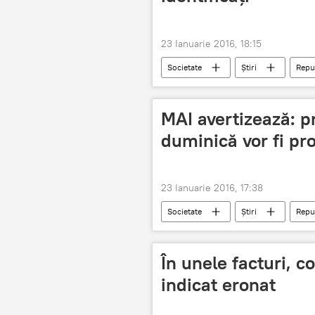
23 Ianuarie 2016, 18:15
Societate
Știri
Repu
Proteste la Chişinău după învestirea Gu
MAI
violențe
Moldo
MAI avertizează: pr
duminică vor fi pr
23 Ianuarie 2016, 17:38
Societate
Știri
Repu
Proteste la Chişinău după învestirea Gu
Alexandru Jizdan
În unele facturi, 
indicat eronat