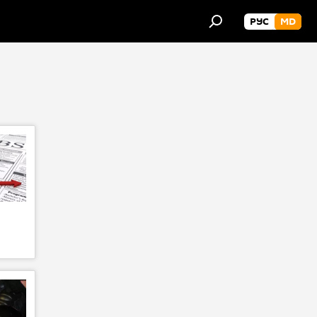
РУС
MD