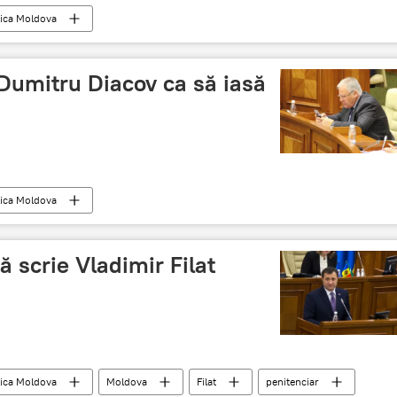
ica Moldova
vernului Filip
Ghimpu
proteste
Chișinău
Dumitru Diacov ca să iasă
ica Moldova
vernului Filip
Moldova
Parlament
proteste
ă scrie Vladimir Filat
ica Moldova
Moldova
Filat
penitenciar