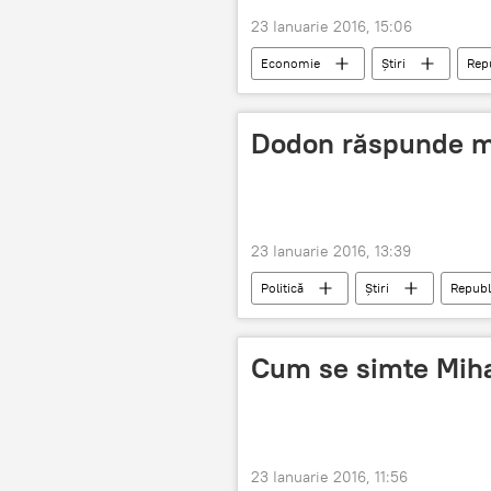
23 Ianuarie 2016, 15:06
Economie
Știri
Rep
ANRE
facturi
Dodon răspunde ma
23 Ianuarie 2016, 13:39
Politică
Știri
Republ
Proteste la Chişinău după învestirea Gu
Moldova
Cum se simte Mih
23 Ianuarie 2016, 11:56