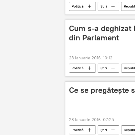
Politică
Știri
Republ
Proteste la Chişinău după învestirea Gu
Moldova
Cum s-a deghizat 
din Parlament
23 Ianuarie 2016, 10:12
Politică
Știri
Republ
Proteste la Chişinău după învestirea Gu
Diacov
Ce se pregăteşte s
23 Ianuarie 2016, 07:25
Politică
Știri
Republ