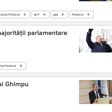
ublica Moldova
tarif
gaz
Moldova
jorității parlamentare
ica Moldova
vernului Filip
Dodon
Candu
proteste
ai Ghimpu