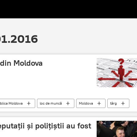
01.2016
 din Moldova
blica Moldova
loc de muncă
Moldova
târg
putații și polițiștii au fost