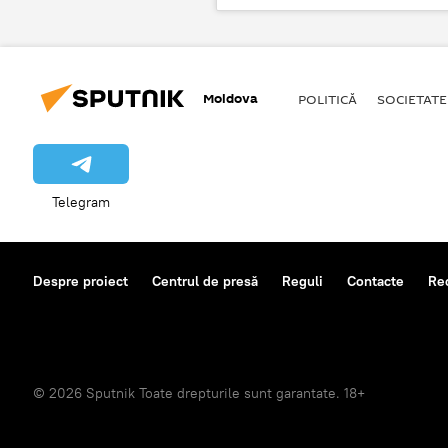
fraude bancare
Soarta lui Vla
Moldova
POLITICĂ
SOCIETATE
Telegram
Despre proiect
Centrul de presă
Reguli
Contacte
Re
© 2026 Sputnik Toate drepturile sunt garantate. 18+