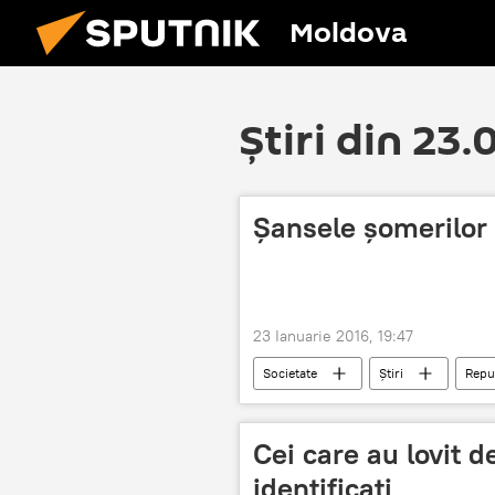
Moldova
Știri din 23.
Şansele şomerilor
23 Ianuarie 2016, 19:47
Societate
Știri
Repu
șomer
Cei care au lovit de
identificați