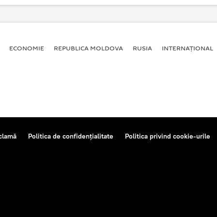
dimir Filat, la mâna justiţiei
ECONOMIE
REPUBLICA MOLDOVA
RUSIA
INTERNAȚIONAL
clamă
Politica de confidențialitate
Politica privind cookie-urile