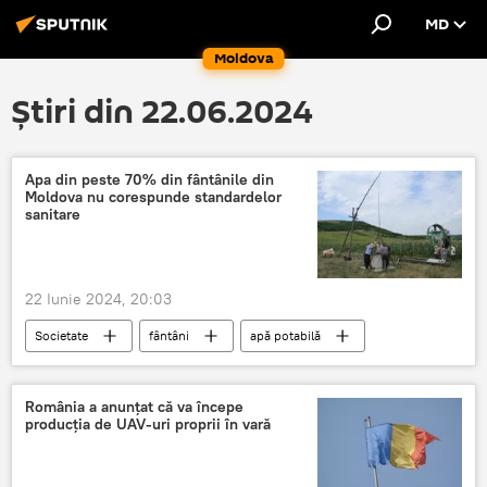
MD
Moldova
Știri din 22.06.2024
Apa din peste 70% din fântânile din
Moldova nu corespunde standardelor
sanitare
22 Iunie 2024, 20:03
Societate
fântâni
apă potabilă
România a anunțat că va începe
producția de UAV-uri proprii în vară