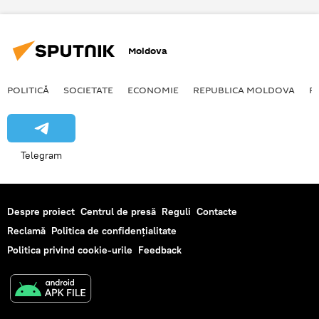
Rusia
Moldova
POLITICĂ
SOCIETATE
ECONOMIE
REPUBLICA MOLDOVA
R
Telegram
Despre proiect
Centrul de presă
Reguli
Contacte
Reclamă
Politica de confidențialitate
Politica privind cookie-urile
Feedback