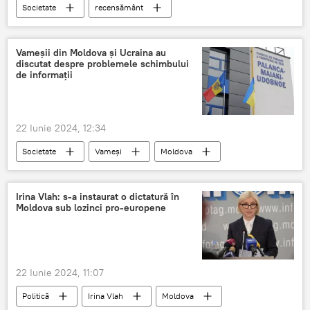
Societate
recensământ
Vameșii din Moldova și Ucraina au
discutat despre problemele schimbului
de informații
22 Iunie 2024, 12:34
Societate
Vameși
Moldova
Ucraina
Irina Vlah: s-a instaurat o dictatură în
Moldova sub lozinci pro-europene
22 Iunie 2024, 11:07
Politică
Irina Vlah
Moldova