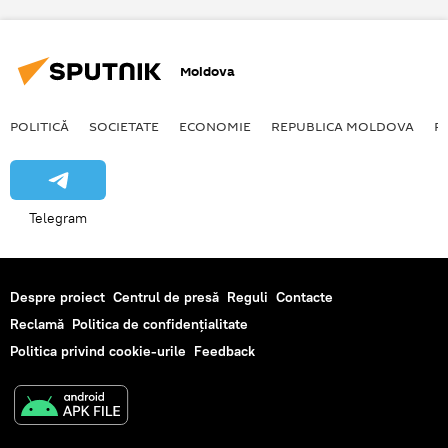
Moldova
POLITICĂ
SOCIETATE
ECONOMIE
REPUBLICA MOLDOVA
R
Telegram
Despre proiect
Centrul de presă
Reguli
Contacte
Reclamă
Politica de confidențialitate
Politica privind cookie-urile
Feedback