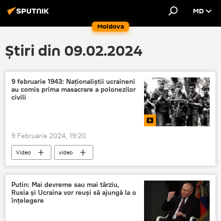
MD
Moldova
Știri din 09.02.2024
9 februarie 1943: Naționaliștii ucraineni
au comis prima masacrare a polonezilor
civili
9 Februarie 2024, 19:20
Video
video
Putin: Mai devreme sau mai târziu,
Rusia și Ucraina vor reuși să ajungă la o
înțelegere