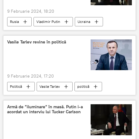
9 Februarie 2024, 18:20
Rusia
Vladimir Putin
Ucraina
Vasile Tarlev revine în politică
9 Februarie 2024, 17:20
Politică
Vasile Tarlev
politică
Armă de ”iluminare” în masă. Putin i-a
acordat un interviu lui Tucker Carlson