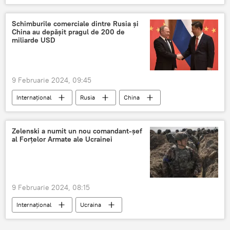
petrol
Schimburile comerciale dintre Rusia și
China au depășit pragul de 200 de
miliarde USD
9 Februarie 2024, 09:45
Internațional
Rusia
China
Zelenski a numit un nou comandant-șef
al Forțelor Armate ale Ucrainei
9 Februarie 2024, 08:15
Internațional
Ucraina
Volodimir Zelenski