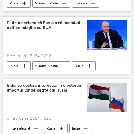
Rusia
Vladimir Putin
Ucraina
Rusia
Acordurile de la Minsk
Putin a declarat că Rusia a căutat să-și
edifice relațiile cu SUA
9 Februarie 2024, 12:12
Rusia
Vladimir Putin
Rusia
SUA
India se declară interesată în creșterea
importurilor de petrol din Rusia
9 Februarie 2024, 11:20
Internațional
Rusia
India