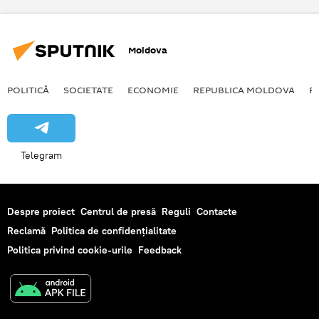
Moldova
POLITICĂ
SOCIETATE
ECONOMIE
REPUBLICA MOLDOVA
R
Telegram
Despre proiect
Centrul de presă
Reguli
Contacte
Reclamă
Politica de confidențialitate
Politica privind cookie-urile
Feedback