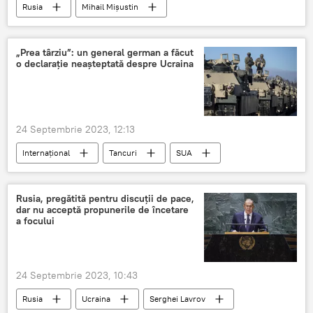
Rusia
Mihail Mișustin
„Prea târziu”: un general german a făcut
o declarație neașteptată despre Ucraina
24 Septembrie 2023, 12:13
Internațional
Tancuri
SUA
Ucraina
Rusia, pregătită pentru discuții de pace,
dar nu acceptă propunerile de încetare
a focului
24 Septembrie 2023, 10:43
Rusia
Ucraina
Serghei Lavrov