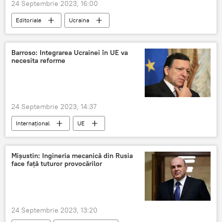
24 Septembrie 2023, 16:00
Editoriale
Ucraina
Volodimir Zelenski
Barroso: Integrarea Ucrainei în UE va
necesita reforme
24 Septembrie 2023, 14:37
Internațional
UE
Jose Manuel Barroso
Mișustin: Ingineria mecanică din Rusia
face față tuturor provocărilor
24 Septembrie 2023, 13:20