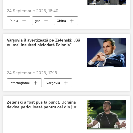
24 Septembrie 2023, 18:40
Rusia
gaz
China
Varșovia îl avertizează pe Zelenski: „Să
nu mai insultați niciodată Polonia”
24 Septembrie 2023, 17:15
Internațional
Varșovia
Volodimir Zelenski
Zelenski a fost pus la punct. Ucraina
devine periculoasă pentru cei din jur