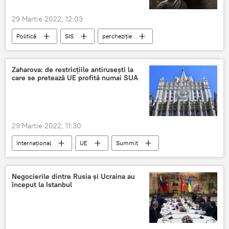
29 Martie 2022, 12:03
Politică
SIS
percheziție
Zaharova: de restricțiile antirusești la
care se pretează UE profită numai SUA
29 Martie 2022, 11:30
Internațional
UE
Summit
Restricții
Rusia
SUA
Profit
gaz lichefiat
armament
piața UE
Negocierile dintre Rusia și Ucraina au
început la Istanbul