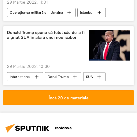
29 Martie 2022, 11:01
Operațiunea militară din Ucraina
Istanbul
Turcia
Rusia
Ucraina
Donald Trump spune că felul său de-a fi
a ținut SUA în afara unui nou război
29 Martie 2022, 10:30
Internațional
Donal Trump
SUA
Război
Joe Biden
Ucraina
Încă 20 de materiale
Moldova