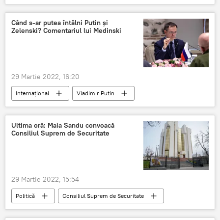
percheziții
martie
Știri din Moldova
Când s-ar putea întâlni Putin și
Zelenski? Comentariul lui Medinski
29 Martie 2022, 16:20
Internațional
Vladimir Putin
Volodimir Zelenski
Întâlnire
Acord
pace
Rusia
negocieri
Ultima oră: Maia Sandu convoacă
Consiliul Suprem de Securitate
Ucraina
29 Martie 2022, 15:54
Politică
Consiliul Suprem de Securitate
ședință
Maia Sandu
președinte