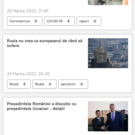
29 Martie 2022, 21:45
Coronavirus
COVID-19
cazuri
spital
pacienți
copii
femeie însărcinată
martie
Rusia nu vrea ca europeanul de rând să
sufere
Știri din Moldova
29 Martie 2022, 20:30
Rusia
Rusia
sancțiuni
Occident
UE
Europa
cetățeni simpli
Președintele României a discuție cu
președintele Ucrainei - detalii