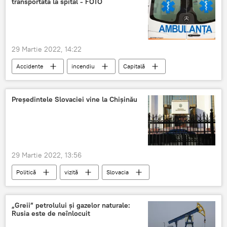
transportată la spital - FOTO
29 Martie 2022, 14:22
Accidente
incendiu
Capitală
flăcări
spital
martie
Știri din Moldova
Președintele Slovaciei vine la Chișinău
29 Martie 2022, 13:56
Politică
vizită
Slovacia
președinte
Maia Sandu
discuție
martie
Știri din Moldova
„Greii” petrolului și gazelor naturale:
Rusia este de neînlocuit