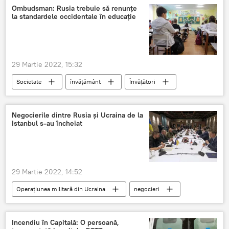
corupție
martie
Știri din Moldova
Ombudsman: Rusia trebuie să renunțe
la standardele occidentale în educație
29 Martie 2022, 15:32
Societate
învățământ
Învățători
Educație
standarde
Occident
viitor
copii
elevi
Negocierile dintre Rusia și Ucraina de la
Istanbul s-au încheiat
29 Martie 2022, 14:52
Operațiunea militară din Ucraina
negocieri
Rusia
Istanbul
Ucraina
Incendiu în Capitală: O persoană,