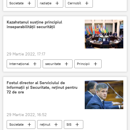
Societate
radiație
Cernobîl
incendiu
Kazahstanul susține principiul
inseparabilității securității
29 Martie 2022, 17:17
Internațional
securitate
Principii
Kazahstan
Regiune
conflicte
soluționare
Fostul director al Serviciului de
Informații și Securitate, reținut pentru
72 de ore
29 Martie 2022, 16:52
Societate
reținut
SIS