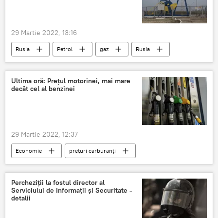
29 Martie 2022, 13:16
Rusia
Petrol
gaz
Rusia
Ultima oră: Prețul motorinei, mai mare
decât cel al benzinei
29 Martie 2022, 12:37
Economie
prețuri carburanți
ieftinire carburanți
ANRE
Percheziții la fostul director al
Serviciului de Informații și Securitate -
detalii