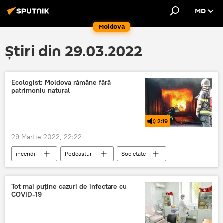
MD
Moldova
Știri din 29.03.2022
Ecologist: Moldova rămâne fără
patrimoniu natural
2:19
29 Martie 2022, 22:22
incendii
Podcasturi
Societate
Tot mai puține cazuri de infectare cu
COVID-19