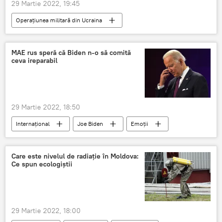
29 Martie 2022, 19:45
Operațiunea militară din Ucraina
Klaus Iohannis
Volodimir Zelenski
discuție
telefon
MAE rus speră că Biden n-o să comită
ceva ireparabil
29 Martie 2022, 18:50
Internațional
Joe Biden
Emoții
Care este nivelul de radiație în Moldova:
Ce spun ecologiștii
29 Martie 2022, 18:00