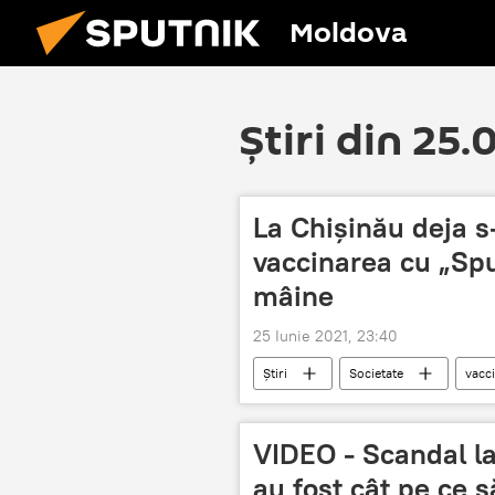
Moldova
Știri din 25
La Chișinău deja s
vaccinarea cu „Spu
mâine
25 Iunie 2021, 23:40
Știri
Societate
vacc
VIDEO - Scandal la
au fost cât pe ce s