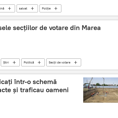
ină
salvat
Poliție
sele secțiilor de votare din Marea
Știri
Politică
Secții de votare
e votare în străinătate
icați într-o schemă
 acte și traficau oameni