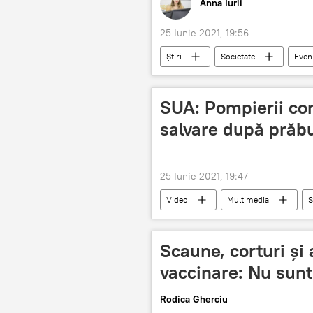
Anna Iurii
25 Iunie 2021, 19:56
Știri
Societate
Even
SUA: Pompierii con
salvare după prăbu
25 Iunie 2021, 19:47
Video
Multimedia
S
prăbușit
Scaune, corturi și
vaccinare: Nu sunt
Rodica Gherciu