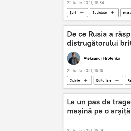
25 Iunie 2021, 19:34
Știri
Societate
mara
De ce Rusia a răsp
distrugătorului bri
Aleksandr Hrolenko
25 Iunie 2021, 19:19
Opinie
Editoriale
Re
Rusia
provocare
Di
La un pas de traged
mașină pe o arșiță
25 Iunie 2021, 19:00