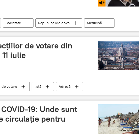
Societate
Republica Moldova
Medicină
cienți
boli cronice
medic
USMF
ecțiilor de votare din
 11 iulie
i de votare
listă
Adresă
Italia
Secții de votare peste hotare 2021
e COVID-19: Unde sunt
e circulație pentru