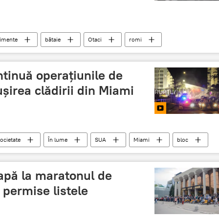
imente
bătaie
Otaci
romi
tinuă operațiunile de
șirea clădirii din Miami
ocietate
În lume
SUA
Miami
bloc
 apă la maratonul de
 permise listele