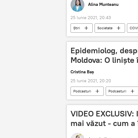
Alina Munteanu
25 Iunie 2021, 20:43
Știri
Societate
COVI
Epidemiolog, despr
Moldova: O liniște 
Cristina Baș
25 Iunie 2021, 20:20
Podcasturi
Podcasturi
epidemiologi
COVID-19
VIDEO EXCLUSIV: I
mai văzut - cum a 