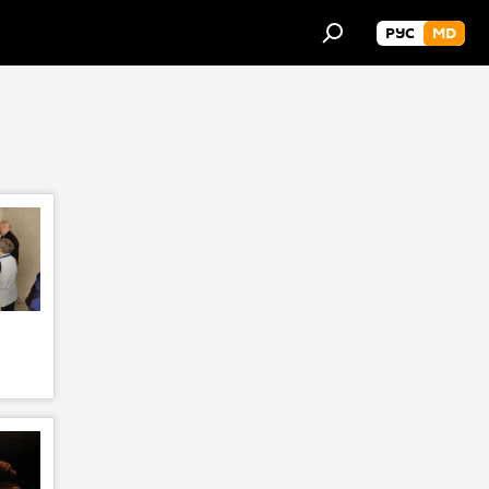
РУС
MD