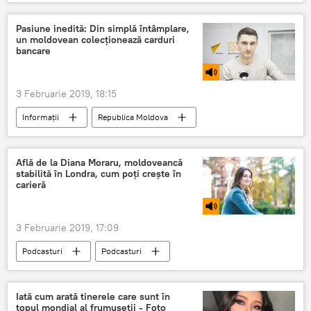
Italia
cod portocaliu
ninsoare
Pasiune inedită: Din simplă întâmplare,
un moldovean colecționează carduri
bancare
3 Februarie 2019, 18:15
Informații
Republica Moldova
Podcasturi
Podcasturi
carduri bancare
colecție
Află de la Diana Moraru, moldoveancă
stabilită în Londra, cum poți crește în
Colecționar
pasiune
Hobby
carieră
3 Februarie 2019, 17:09
Podcasturi
Podcasturi
Republica Moldova
Societate
carieră
moldoveancă
serviciu
Iată cum arată tinerele care sunt în
topul mondial al frumuseții - Foto