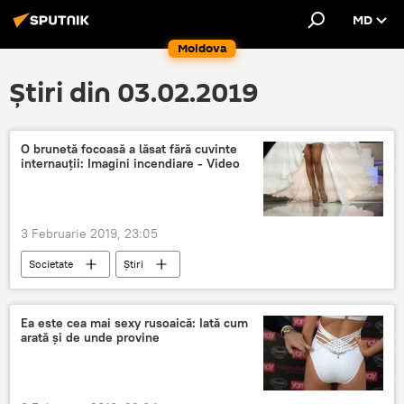
MD
Moldova
Știri din 03.02.2019
O brunetă focoasă a lăsat fără cuvinte
internauții: Imagini incendiare - Video
3 Februarie 2019, 23:05
Societate
Știri
Ea este cea mai sexy rusoaică: Iată cum
arată și de unde provine