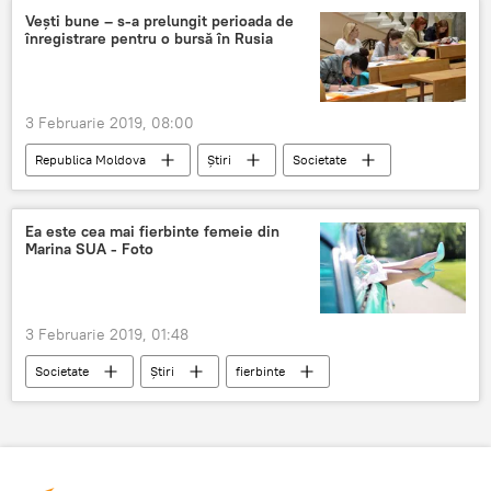
consumator
Veşti bune – s-a prelungit perioada de
înregistrare pentru o bursă în Rusia
Agenția pentru Protecția Consumatorului și Supravegherea Pieței
lege
Comerţ transfrontalier
internațional
3 Februarie 2019, 08:00
Republica Moldova
Știri
Societate
Ea este cea mai fierbinte femeie din
Marina SUA - Foto
3 Februarie 2019, 01:48
Societate
Știri
fierbinte
SUA