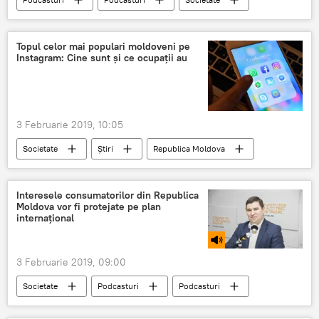
Republica Moldova
Topul celor mai populari moldoveni pe
Instagram: Cine sunt și ce ocupații au
3 Februarie 2019, 10:05
Societate
Știri
Republica Moldova
populari
moldoveni
instagram
Interesele consumatorilor din Republica
Moldova vor fi protejate pe plan
internațional
3 Februarie 2019, 09:00
Societate
Podcasturi
Podcasturi
Republica Moldova
Informații