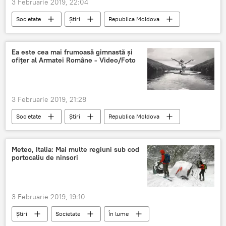
3 Februarie 2019, 22:04
Societate
Știri
Republica Moldova
sexy
rusoaica
Ea este cea mai frumoasă gimnastă și
ofițer al Armatei Române - Video/Foto
3 Februarie 2019, 21:28
Societate
Știri
Republica Moldova
Meteo, Italia: Mai multe regiuni sub cod
portocaliu de ninsori
3 Februarie 2019, 19:10
Știri
Societate
În lume