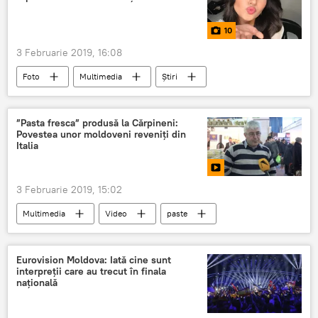
job
loc de muncă
10
3 Februarie 2019, 16:08
Foto
Multimedia
Știri
tinere
top
mondial
”Pasta fresca” produsă la Cărpineni:
Povestea unor moldoveni reveniți din
Italia
3 Februarie 2019, 15:02
Multimedia
Video
paste
Carpineni
poveste
moldoveni
Eurovision Moldova: Iată cine sunt
interpreții care au trecut în finala
națională