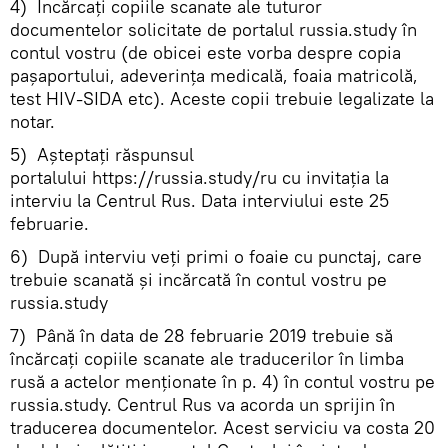
4) Încărcați copiile scanate ale tuturor
documentelor solicitate de portalul russia.study în
contul vostru (de obicei este vorba despre copia
pașaportului, adeverința medicală, foaia matricolă,
test HIV-SIDA etc). Aceste copii trebuie legalizate la
notar.
5) Așteptați răspunsul
portalului https://russia.study/ru cu invitația la
interviu la Centrul Rus. Data interviului este 25
februarie.
6) După interviu veți primi o foaie cu punctaj, care
trebuie scanată și incărcată în contul vostru pe
russia.study
7) Până în data de 28 februarie 2019 trebuie să
încărcați copiile scanate ale traducerilor în limba
rusă a actelor menționate în p. 4) în contul vostru pe
russia.study. Centrul Rus va acorda un sprijin în
traducerea documentelor. Acest serviciu va costa 20