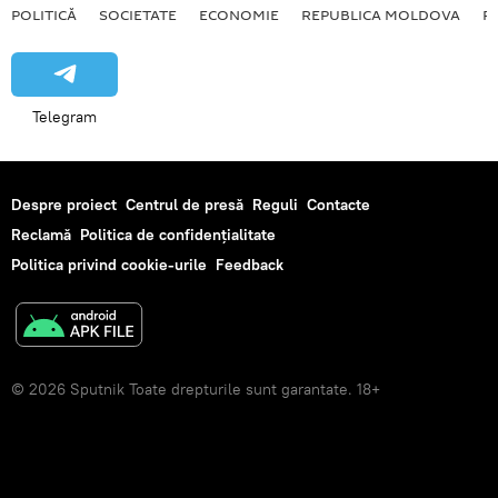
POLITICĂ
SOCIETATE
ECONOMIE
REPUBLICA MOLDOVA
R
Telegram
Despre proiect
Centrul de presă
Reguli
Contacte
Reclamă
Politica de confidențialitate
Politica privind cookie-urile
Feedback
© 2026 Sputnik Toate drepturile sunt garantate. 18+