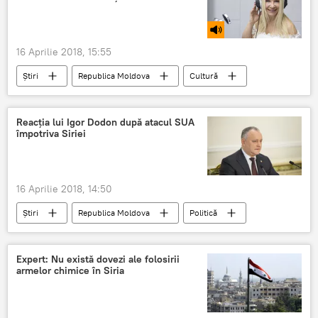
agresor
femeie
familie
pumn
violența în familie
palmă
16 Aprilie 2018, 15:55
Știri
Republica Moldova
Cultură
Podcasturi
Emisiuni
Ludmila Balan
profesor
voce
interpret
Reacția lui Igor Dodon după atacul SUA
împotriva Siriei
Tanti Ludmila
prezentatoare
interpretare
interpreta
cantec
16 Aprilie 2018, 14:50
Știri
Republica Moldova
Politică
Atac american cu rachete în Siria
SUA
Siria
Igor Dodon
atac
Expert: Nu există dovezi ale folosirii
armelor chimice în Siria
rachete
Atac chimic
reactie