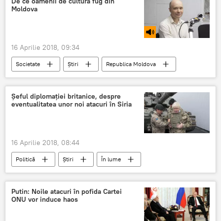
De ce oamenii de cultură fug din
Moldova
16 Aprilie 2018, 09:34
Societate
Știri
Republica Moldova
Cultură
Podcasturi
Vlad Mircos
interpret
strainatate
Șeful diplomației britanice, despre
eventualitatea unor noi atacuri în Siria
oameni de cultura
emigratie
16 Aprilie 2018, 08:44
Politică
Știri
În lume
Atac american cu rachete în Siria
Marea Britanie
Siria
atac
Putin: Noile atacuri în pofida Cartei
ONU vor induce haos
Londra
Boris Johnson