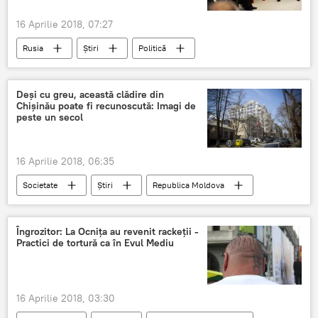
16 Aprilie 2018, 07:27
Rusia
Știri
Politică
Atac american cu rachete în Siria
Rusia
Iran
Siria
Putin
ONU
Deşi cu greu, această clădire din
Chişinău poate fi recunoscută: Imagi de
haos
drept international
peste un secol
Hassan Rouhani
16 Aprilie 2018, 06:35
Societate
Știri
Republica Moldova
Chisinau
fotografie
Gimnaziu
Institutul Politehnic
Îngrozitor: La Ocnița au revenit rackeții -
Practici de tortură ca în Evul Mediu
Muzeul National de Istorie
16 Aprilie 2018, 03:30