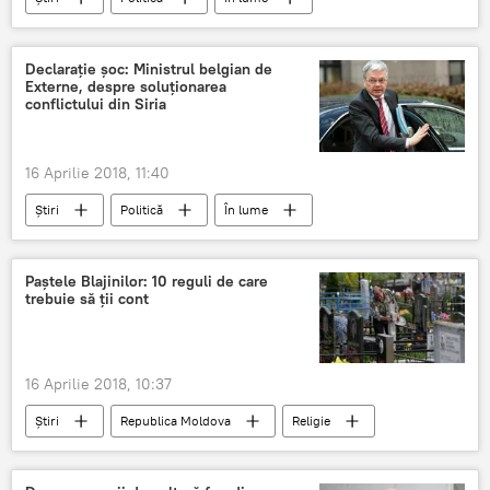
Atac american cu rachete în Siria
SUA
Marea Britanie
Siria
Damasc
Declarație șoc: Ministrul belgian de
Externe, despre soluționarea
Franta
ONU
apel
atac
conflictului din Siria
Atitudine
stat suveran
crestini
ferma
16 Aprilie 2018, 11:40
Știri
Politică
În lume
Atac american cu rachete în Siria
Belgia
Siria
Rusia
declaratie socanta
Paștele Blajinilor: 10 reguli de care
trebuie să ții cont
cazul Skripal
dialog
conflict
16 Aprilie 2018, 10:37
Știri
Republica Moldova
Religie
Octavian Mosin
2018
trebuie sa tii cont
Pastele Blajinilor