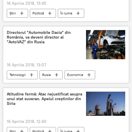
16 Aprilie 2018, 13:45
Știri
Politică
În lume
Atac american cu rachete în Siria
Siria
sputnik
expert
dovezi
Directorul ”Automobile Dacia” din
România, va deveni director al
arme chimice
”AvtoVAZ” din Rusia
16 Aprilie 2018, 13:07
Tehnologii
Rusia
Economie
Știri
Rusia
Romania
Dacia
AvtoVaz
Renault
Atitudine fermă: Atac nejustificat asupra
unui stat suveran. Apelul creștinilor din
Siria
16 Aprilie 2018, 12:40
Știri
Politică
În lume