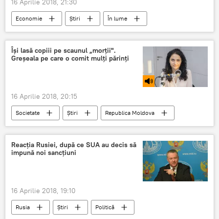
16 Aprilie 2018, 21:30
Economie
Știri
În lume
Romania
straini
incredibil
afaceri
prosperare
Își lasă copiii pe scaunul „morții".
Greșeala pe care o comit mulți părinți
16 Aprilie 2018, 20:15
Societate
Știri
Republica Moldova
Podcasturi
Chișinău
pietoni
accidente rutiere
soferi
Reacția Rusiei, după ce SUA au decis să
impună noi sancțiuni
conducători auto
scaun auto
Accidente
16 Aprilie 2018, 19:10
Rusia
Știri
Politică