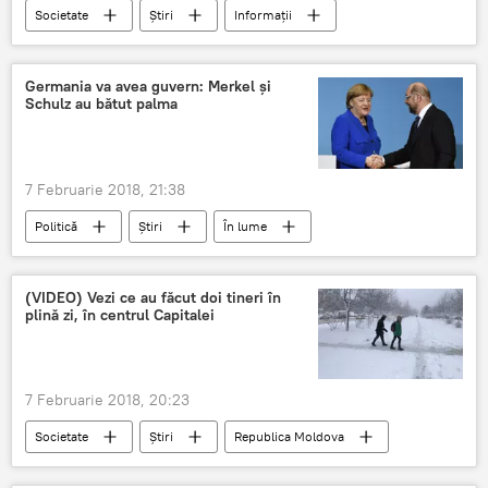
Societate
Știri
Informații
Republica Moldova
BNR
Banca Centrală
Banca Centrală Europeană
Germania va avea guvern: Merkel și
Schulz au bătut palma
dolari
bitcoin
7 Februarie 2018, 21:38
Politică
Știri
În lume
Germania
Angela Merkel
(VIDEO) Vezi ce au făcut doi tineri în
plină zi, în centrul Capitalei
7 Februarie 2018, 20:23
Societate
Știri
Republica Moldova
Orhei
Chisinau
tineri