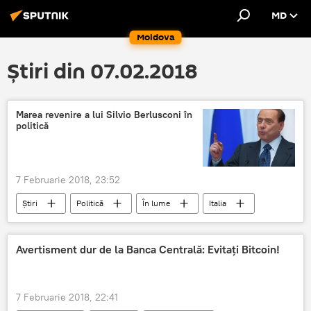
MD
Moldova
Știri din 07.02.2018
Marea revenire a lui Silvio Berlusconi în
politică
7 Februarie 2018, 23:52
Știri
Politică
În lume
Italia
Silvio Berlusconi
Forza Italia
Scandaluri
italiană
Avertisment dur de la Banca Centrală: Evitați Bitcoin!
7 Februarie 2018, 22:41