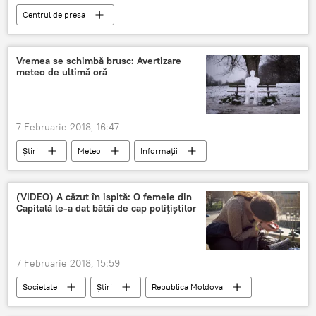
Centrul de presa
Vremea se schimbă brusc: Avertizare
meteo de ultimă oră
7 Februarie 2018, 16:47
Știri
Meteo
Informații
Republica Moldova
avertizarea meteo
alerta
vremea
cosmar
(VIDEO) A căzut în ispită: O femeie din
Capitală le-a dat bătăi de cap polițiștilor
precipitatii puternice
cod galben
7 Februarie 2018, 15:59
Societate
Știri
Republica Moldova
Chisinau
25 de ani
capitala