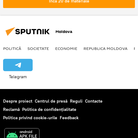
Încă 20 de materiale
zburator
Moldova
POLITICĂ
SOCIETATE
ECONOMIE
REPUBLICA MOLDOVA
R
Telegram
Despre proiect
Centrul de presă
Reguli
Contacte
Reclamă
Politica de confidențialitate
Politica privind cookie-urile
Feedback