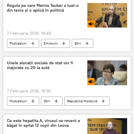
video
capitala
vezi ce au facut
Regula pe care Marina Tauber a luat-o
din tenis și o aplică în politică
7 Februarie 2018, 19:49
Podcasturi
Emisiuni
Știri
Republica Moldova
Marina Tauber
politica
reguli
tenis
Unele alocații sociale de stat vor fi
majorate cu 20 la sută
sfaturi
jocuri
Radioul și Sportul
7 Februarie 2018, 19:30
Podcasturi
Știri
Republica Moldova
Societate
Svetlana Cebotari
Guvern
dizabilităţi
alocații sociale
Ce este hepatita A, virusul ce recent a
băgat în spital 12 copii din Leova