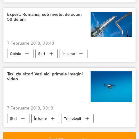
statului Ohio
Donald Trump
Președintele SUA
blocaj financiar
Expert: România, sub nivelul de acum
50 de ani
7 Februarie 2018, 09:48
Opinie
Știri
În lume
România
Bogdan Radu Herzog
relații internaționale
economist
Taxi zburător! Vezi aici primele imagini
video
Rafinărie
7 Februarie 2018, 09:18
Știri
În lume
Tehnologii
China
pasageri
taxi
testare
drona
aerian