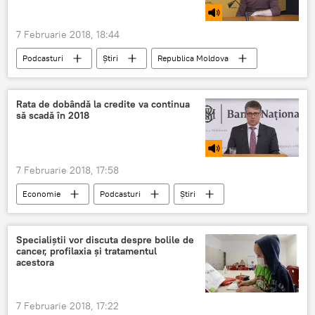
7 Februarie 2018, 18:44
Podcasturi
Știri
Republica Moldova
Petru Paveliuc
hepatita
virus
medic
copii
Rata de dobândă la credite va continua
să scadă în 2018
7 Februarie 2018, 17:58
Economie
Podcasturi
Știri
Republica Moldova
credite
euro
dolar
imprumuturi
Specialiștii vor discuta despre bolile de
cancer, profilaxia și tratamentul
acestora
7 Februarie 2018, 17:22