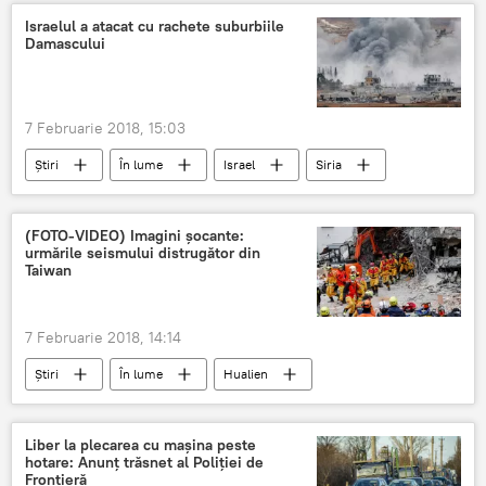
politisti
batai de cap
tanara
Israelul a atacat cu rachete suburbiile
Damascului
a cazut in ispita
7 Februarie 2018, 15:03
Știri
În lume
Israel
Siria
Damasc
armata
atac
rachete
suburbii
(FOTO-VIDEO) Imagini șocante:
urmările seismului distrugător din
Taiwan
7 Februarie 2018, 14:14
Știri
În lume
Hualien
Twitter
Liber la plecarea cu mașina peste
hotare: Anunț trăsnet al Poliției de
Frontieră