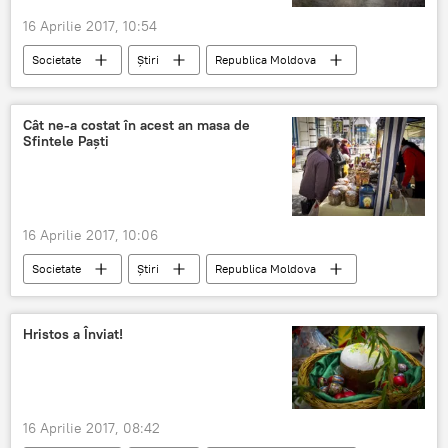
16 Aprilie 2017, 10:54
Societate
Știri
Republica Moldova
Moldova
salvatori
pompieri
incendii
Paște
noaptea Învierii
Cât ne-a costat în acest an masa de
Sfintele Paști
16 Aprilie 2017, 10:06
Societate
Știri
Republica Moldova
Moldova
prețuri
ouă roșii
masa de Paște
cozonac
miel
Hristos a Înviat!
16 Aprilie 2017, 08:42