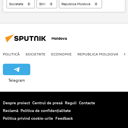
Societate
Știri
Republica Moldova
Învierea Domnului
Paște
ortodocși
Hristos a Înviat
catolici
Moldova
POLITICĂ
SOCIETATE
ECONOMIE
REPUBLICA MOLDOVA
R
Telegram
Despre proiect
Centrul de presă
Reguli
Contacte
Reclamă
Politica de confidențialitate
Politica privind cookie-urile
Feedback