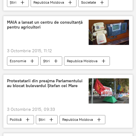
Știri
Republica Moldova
Societate
Rusia
Centrul Rus pentru Știință și Cultură
MAIA a lansat un centru de consultanţă
pentru agricultori
3 Octombrie 2015, 11:12
Economie
Știri
Republica Moldova
Ion Sula
Agricultură
Apeluri
Informaţii
Protestatarii din preajma Parlamentului
au blocat bulevardul Ştefan cel Mare
3 Octombrie 2015, 09:33
Politică
Știri
Republica Moldova
Chișinău
Igor Dodon
Renato Usatîi