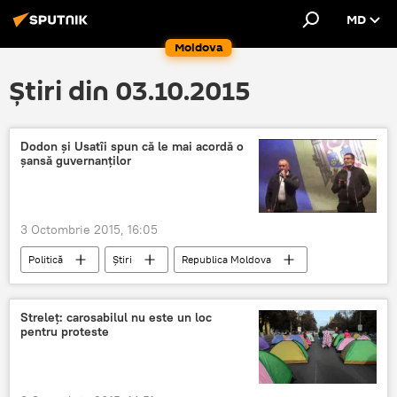
MD
Moldova
Știri din 03.10.2015
Dodon şi Usatîi spun că le mai acordă o
şansă guvernanţilor
3 Octombrie 2015, 16:05
Politică
Știri
Republica Moldova
Chişinău
Igor Dodon
Renato Usatîi
protest
Alegeri anticipate
Demisie
Streleţ: carosabilul nu este un loc
pentru proteste
Parlament
Proteste la Chişinău. Detalii
Toamna demisiilor