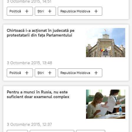
3 Octombrie 2015, 14:51
Politică
Știri
Republica Moldova
Chișinău
Valeriu Streleț
protest
bulevardul Ştefan cel Mare
carosabil
Chirtoacă i-a acţionat în judecată pe
protestatarii din faţa Parlamentului
Proteste la Chişinău. Detalii
Toamna demisiilor
3 Octombrie 2015, 13:48
Politică
Știri
Republica Moldova
Chişinău
Igor Dodon
Renato Usatîi
judecată
protest
Platforma DA
Pentru a munci în Rusia, nu este
suficient doar examenul complex
Proteste la Chişinău. Detalii
Toamna demisiilor
3 Octombrie 2015, 12:37