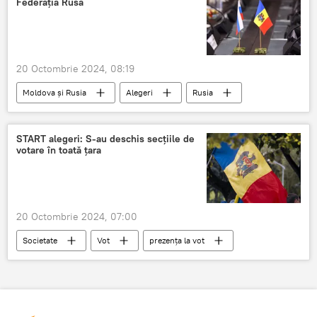
Federația Rusă
20 Octombrie 2024, 08:19
Moldova și Rusia
Alegeri
Rusia
Relația cu Rusia
START alegeri: S-au deschis secțiile de
votare în toată țara
20 Octombrie 2024, 07:00
Societate
Vot
prezența la vot
buletin de vot
cetateni cu drept de vot