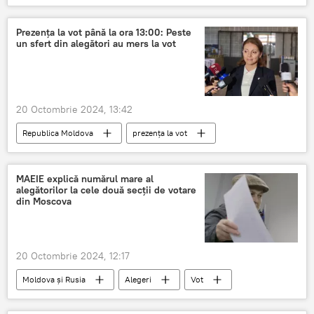
scrutin prezidenţial
turului al doilea de scrutin
Prezența la vot până la ora 13:00: Peste
un sfert din alegători au mers la vot
20 Octombrie 2024, 13:42
Republica Moldova
prezența la vot
buletin de vot
cetateni cu drept de vot
MAEIE explică numărul mare al
alegătorilor la cele două secții de votare
din Moscova
20 Octombrie 2024, 12:17
Moldova și Rusia
Alegeri
Vot
prezența la vot
buletin de vot