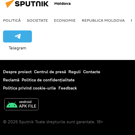
Moldova
POLITICĂ
SOCIETATE
ECONOMIE
REPUBLICA MOLDOVA
R
Telegram
Despre proiect
Centrul de presă
Reguli
Contacte
Reclamă
Politica de confidențialitate
Politica privind cookie-urile
Feedback
© 2026 Sputnik Toate drepturile sunt garantate. 18+