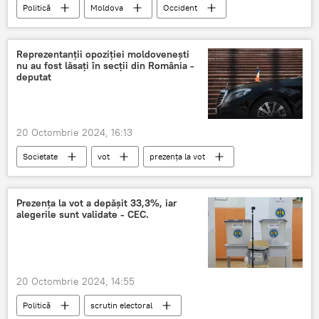
Politică
Moldova
Occident
Reprezentanții opoziției moldovenești
nu au fost lăsați în secții din România -
deputat
20 Octombrie 2024, 16:13
Societate
vot
prezența la vot
cetateni cu drept de vot
buletine de vot
Prezența la vot a depășit 33,3%, iar
alegerile sunt validate - CEC.
20 Octombrie 2024, 14:55
Politică
scrutin electoral