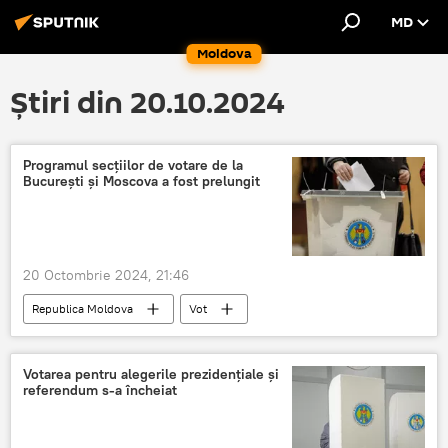
MD
Moldova
Știri din 20.10.2024
Programul secțiilor de votare de la
București și Moscova a fost prelungit
20 Octombrie 2024, 21:46
Republica Moldova
Vot
prezența la vot
drept de vot
Votarea pentru alegerile prezidențiale și
referendum s-a încheiat