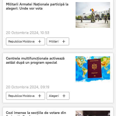
Militarii Armatei Naționale participă la
alegeri: Unde vor vota
20 Octombrie 2024, 10:53
Republica Moldova
Militari
militari moldoveni
prezența la vot
Vot
Centrele multifuncționale activează
astăzi după un program special
20 Octombrie 2024, 09:19
Republica Moldova
Alegeri
buletine de identitate
Acte de identitate
Cozi imense la secțiile de votare din