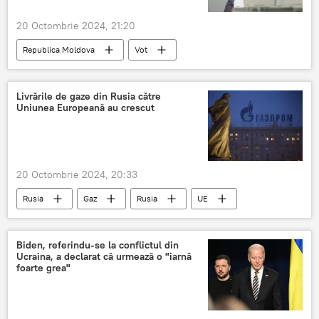
20 Octombrie 2024, 21:20
Republica Moldova
Vot
prezența la vot
buletin de vot
cetateni cu drept de vot
Livrările de gaze din Rusia către
Uniunea Europeană au crescut
20 Octombrie 2024, 20:33
Rusia
Gaz
Rusia
UE
relații Rusia-UE
Biden, referindu-se la conflictul din
Ucraina, a declarat că urmează o "iarnă
foarte grea"