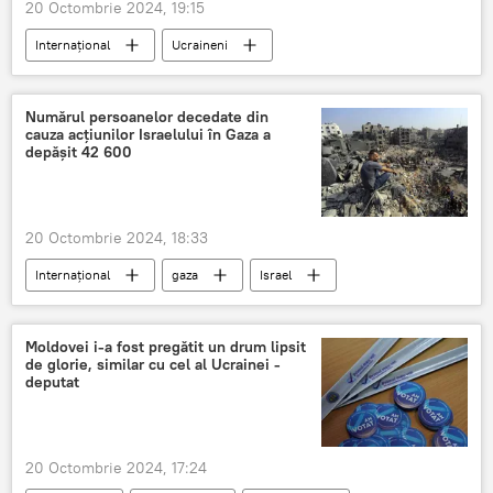
20 Octombrie 2024, 19:15
Internațional
Ucraineni
Moldova-Ucraina
UE-Ucraina
Numărul persoanelor decedate din
cauza acțiunilor Israelului în Gaza a
depășit 42 600
20 Octombrie 2024, 18:33
Internațional
gaza
Israel
israelieni
Moldovei i-a fost pregătit un drum lipsit
de glorie, similar cu cel al Ucrainei -
deputat
20 Octombrie 2024, 17:24