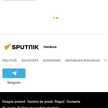
Moldova
POLITICĂ
SOCIETATE
ECONOMIE
REPUBLICA MOLDOVA
R
Telegram
Despre proiect
Centrul de presă
Reguli
Contacte
Reclamă
Politica de confidențialitate