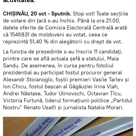
activitatea.
CHIȘINĂU, 20 oct - Sputnik.
Stop vot! Toate secțiile
de votare din țară s-au închis. Până la ora 21:00,
datele oferite de Comisia Electorală Centrală arată
că 1546831 de moldoveni au votat, ceea ce
reprezintă 51,40 % din alegătorii cu drept de vot.
La funcția de președinte s-au înscris 11 candidați,
printre care se află actuala șefă a statului, Maia
Sandu. De asemenea, în cursa pentru fotoliul
prezidențial au participat fostul procuror general
Alexandr Stoianoglo, foștii premieri Vasile Tarlev și
Ion Chicu, fostul bașcan al Găgăuziei Irina Vlah,
Andrei Năstase, Tudor Ulinovschi, Octavian Țîcu,
Victoria Furtună, liderul formațiunii politice „Partidul
Nostru” Renato Usatîi și jurnalista Natalia Morari.