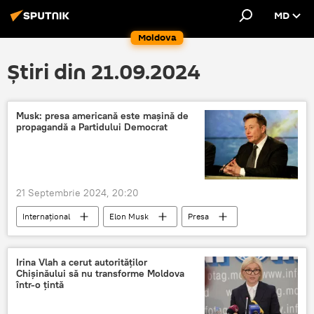
MD
Moldova
Știri din 21.09.2024
Musk: presa americană este mașină de
propagandă a Partidului Democrat
21 Septembrie 2024, 20:20
Internațional
Elon Musk
Presa
America
Alegeri
Irina Vlah a cerut autorităților
Chișinăului să nu transforme Moldova
într-o țintă