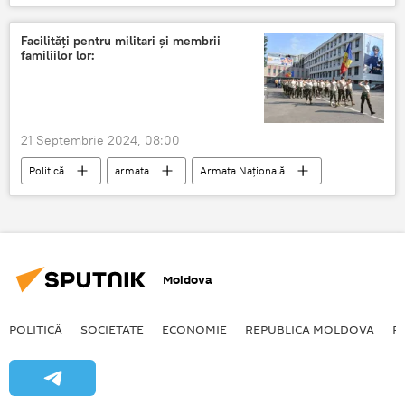
Moscova
Facilități pentru militari și membrii
familiilor lor:
21 Septembrie 2024, 08:00
Politică
armata
Armata Națională
Armata RM
Moldova
POLITICĂ
SOCIETATE
ECONOMIE
REPUBLICA MOLDOVA
R