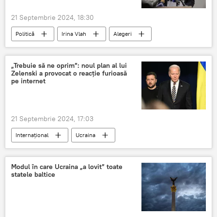
21 Septembrie 2024, 18:30
Politică
Irina Vlah
Alegeri
Moldova
NATO
PAS
„Trebuie să ne oprim”: noul plan al lui
Zelenski a provocat o reacție furioasă
pe internet
21 Septembrie 2024, 17:03
Internațional
Ucraina
Volodimir Zelenski
Modul în care Ucraina „a lovit” toate
statele baltice