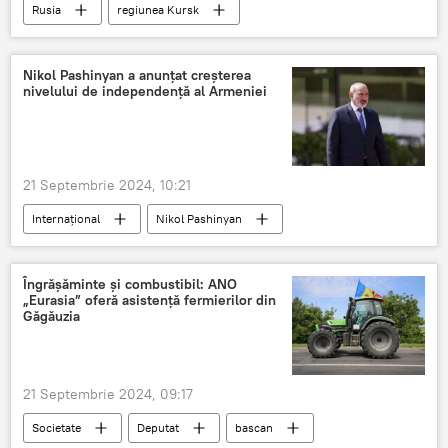
Rusia
regiunea Kursk
operațiune specială
Nikol Pashinyan a anunțat creșterea
nivelului de independență al Armeniei
21 Septembrie 2024, 10:21
Internațional
Nikol Pashinyan
Armenia
Îngrășăminte și combustibil: ANO
„Eurasia” oferă asistență fermierilor din
Găgăuzia
21 Septembrie 2024, 09:17
Societate
Deputat
bascan