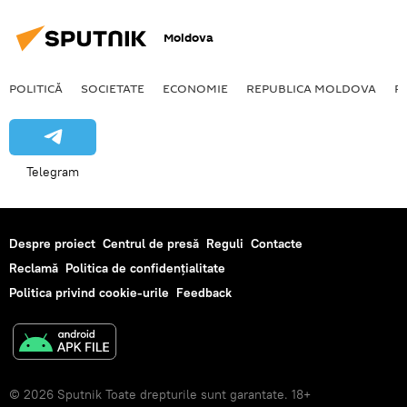
Moldova
POLITICĂ
SOCIETATE
ECONOMIE
REPUBLICA MOLDOVA
R
Telegram
Despre proiect
Centrul de presă
Reguli
Contacte
Reclamă
Politica de confidențialitate
Politica privind cookie-urile
Feedback
© 2026 Sputnik Toate drepturile sunt garantate. 18+