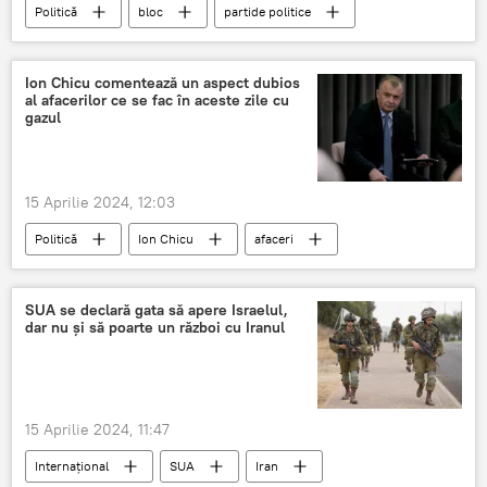
Politică
bloc
partide politice
Ion Chicu comentează un aspect dubios
al afacerilor ce se fac în aceste zile cu
gazul
15 Aprilie 2024, 12:03
Politică
Ion Chicu
afaceri
Gazul rusesc
gaze naturale
Import
scheme
Scheme dubioase
PAS
SUA se declară gata să apere Israelul,
dar nu și să poarte un război cu Iranul
15 Aprilie 2024, 11:47
Internațional
SUA
Iran