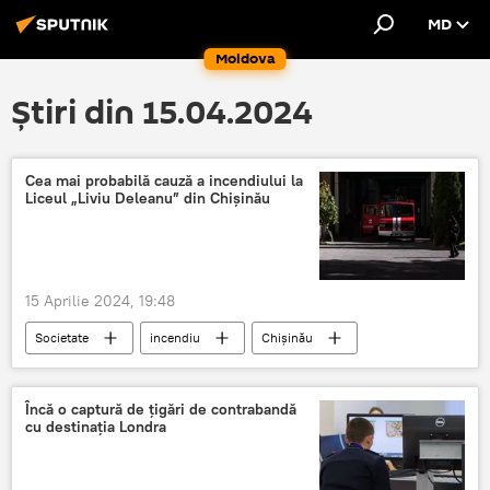
MD
Moldova
Știri din 15.04.2024
Cea mai probabilă cauză a incendiului la
Liceul „Liviu Deleanu” din Chișinău
15 Aprilie 2024, 19:48
Societate
incendiu
Chișinău
liceu
IGSU
Încă o captură de țigări de contrabandă
cu destinația Londra