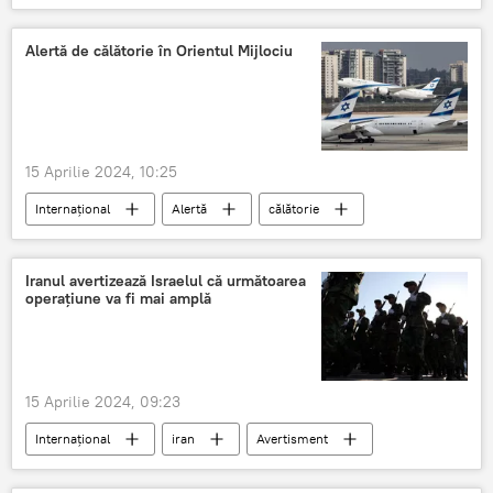
Israel
Alertă de călătorie în Orientul Mijlociu
15 Aprilie 2024, 10:25
Internațional
Alertă
călătorie
Israel
Orientul Mijlociu
pericol
Iranul avertizează Israelul că următoarea
operațiune va fi mai amplă
15 Aprilie 2024, 09:23
Internațional
iran
Avertisment
israel