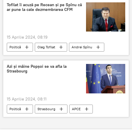
Tofilat îi acuză pe Recean și pe Spînu că
ar pune la cale dezmembrarea CFM
15 Aprilie 2024, 08:19
Politică
Oleg Tofilat
Andrei Spînu
Dorin Recean
CFM
ÎS „Calea Ferată din Moldova" (CFM)
Azi și mâine Popșoi se va afla la
Strasbourg
15 Aprilie 2024, 08:11
Politică
Strasbourg
APCE