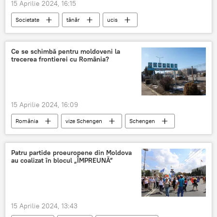
15 Aprilie 2024, 16:15
Societate
tânăr
ucis
tânăr ucis
ucis cu cruzime
polițiști
americani
electrocutat mortal
Ce se schimbă pentru moldoveni la
trecerea frontierei cu România?
Avocați
15 Aprilie 2024, 16:09
România
vize Schengen
Schengen
România
România
Patru partide proeuropene din Moldova
au coalizat în blocul „ÎMPREUNĂ”
15 Aprilie 2024, 13:43