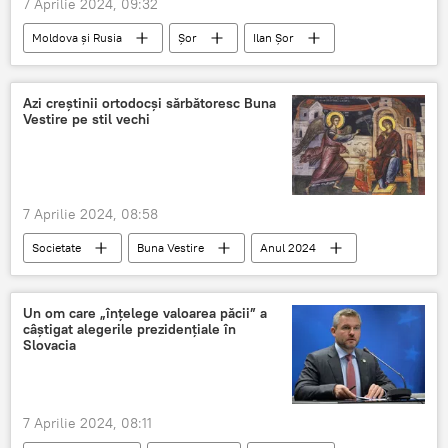
7 Aprilie 2024, 09:32
Moldova și Rusia
Șor
Ilan Șor
PAS
Moldova
Moscova
Rusia
Cooperare
Azi creștinii ortodocși sărbătoresc Buna
Vestire pe stil vechi
7 Aprilie 2024, 08:58
Societate
Buna Vestire
Anul 2024
Un om care „înțelege valoarea păcii” a
câștigat alegerile prezidențiale în
Slovacia
7 Aprilie 2024, 08:11