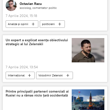
Octavian Racu
sociolog, comentator politic
7 Aprilie 2024, 15:18
Analize și opinii
politicieni
analist politic
politolog
Opoziție
Moldova
Guvernare
Luptă
Un expert a explicat esența obiectivului
strategic al lui Zelenskii
7 Aprilie 2024, 13:54
Internațional
Volodimir Zelenski
Obiectiv
Rusia
NATO
conflict
Ucraina
Printre principalii parteneri comerciali ai
Rusiei nu a rămas nicio țară occidentală