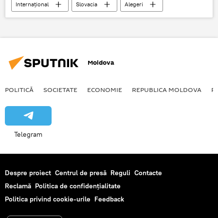
Internațional
Slovacia
Alegeri
pace
candidat
decret prezidențial
alegeri prezidențiale
Moldova
POLITICĂ
SOCIETATE
ECONOMIE
REPUBLICA MOLDOVA
R
Telegram
Despre proiect
Centrul de presă
Reguli
Contacte
Reclamă
Politica de confidențialitate
Politica privind cookie-urile
Feedback