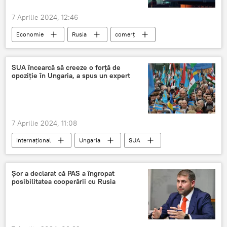
7 Aprilie 2024, 12:46
Economie
Rusia
comerț
balanța comercială
parteneri
Exporturi
Importuri
China
SUA încearcă să creeze o forță de
opoziție în Ungaria, a spus un expert
India
Occident
7 Aprilie 2024, 11:08
Internațional
Ungaria
SUA
Imixtiune
Opoziție
Șor a declarat că PAS a îngropat
posibilitatea cooperării cu Rusia