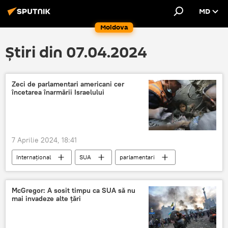
MD
Moldova
Știri din 07.04.2024
Zeci de parlamentari americani cer
încetarea înarmării Israelului
7 Aprilie 2024, 18:41
Internațional
SUA
parlamentari
armament
Israel
Palestina
Gaza
Fâșia Gaza
McGregor: A sosit timpu ca SUA să nu
mai invadeze alte țări