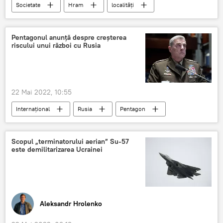
Societate
Hram
localități
Poliția
Pentagonul anunță despre creșterea
riscului unui război cu Rusia
22 Mai 2022, 10:55
Internațional
Rusia
Pentagon
Scopul „terminatorului aerian” Su-57
este demilitarizarea Ucrainei
Aleksandr Hrolenko