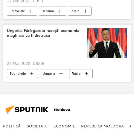
22 Mai 2022, 09:13
Editoriale
Ucraina
Rusia
Su-57
Război
Ungaria: Fără gazele rusești economia
maghiară va fi distrusă
22 Mai 2022, 08:08
Economie
Ungaria
Rusia
gaze rusești
Moldova
POLITICĂ
SOCIETATE
ECONOMIE
REPUBLICA MOLDOVA
R