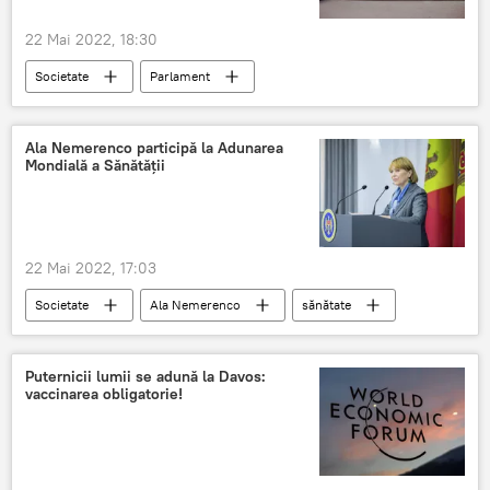
22 Mai 2022, 18:30
Societate
Parlament
ziua ușilor deschise
Ala Nemerenco participă la Adunarea
Mondială a Sănătății
22 Mai 2022, 17:03
Societate
Ala Nemerenco
sănătate
Forum
Puternicii lumii se adună la Davos:
vaccinarea obligatorie!