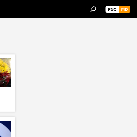
РУС
MD