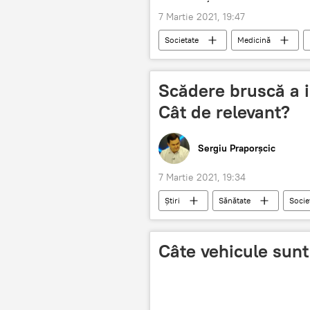
7 Martie 2021, 19:47
Societate
Medicină
Scădere bruscă a i
Cât de relevant?
Sergiu Praporșcic
7 Martie 2021, 19:34
Știri
Sănătate
Socie
Moldova
decedați
Câte vehicule sunt