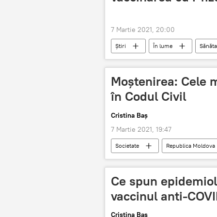
7 Martie 2021, 20:00
Știri
În lume
Sănăta
Vaccinare
VACCIN
Moștenirea: Cele 
în Codul Civil
Cristina Baș
7 Martie 2021, 19:47
Societate
Republica Moldova
Ce spun epidemiol
vaccinul anti-COV
Cristina Baș