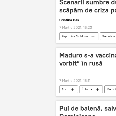
Scenarii sumbre d
scăpăm de criza po
Cristina Baș
7 Martie 2021, 16:20
Republica Moldova
Societate
Opinie
Guvern
preș
Maduro s-a vaccina
vorbit” în rusă
7 Martie 2021, 16:11
Știri
În lume
Medici
Nicolas Maduro
VACCIN
Pui de balenă, sal