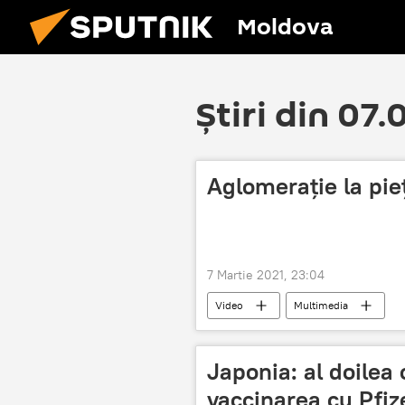
Moldova
Știri din 07
Aglomerație la pieț
7 Martie 2021, 23:04
Video
Multimedia
Japonia: al doilea
vaccinarea cu Pfiz