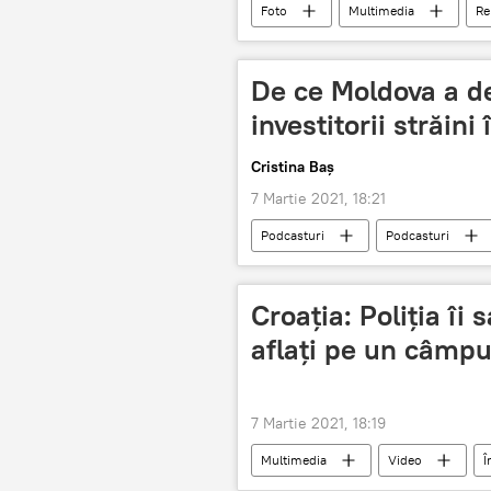
Foto
Multimedia
Re
decizie istorica
De ce Moldova a de
investitorii străin
Cristina Baș
7 Martie 2021, 18:21
Podcasturi
Podcasturi
Croația: Poliția îi 
aflați pe un câmpu
7 Martie 2021, 18:19
Multimedia
Video
Î