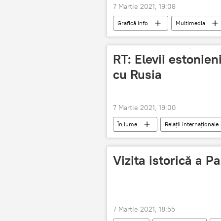
7 Martie 2021, 19:08
Grafică Info
Multimedia
Registru
RT: Elevii estonien
cu Rusia
7 Martie 2021, 19:00
În lume
Relații internaționale
război
Vizita istorică a P
7 Martie 2021, 18:55