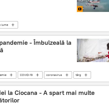
n lume
 pandemie - Îmbulzeală la
lă
emie
COVID-19
coronavirus
târg
ei la Ciocana - A spart mai multe
ătorilor