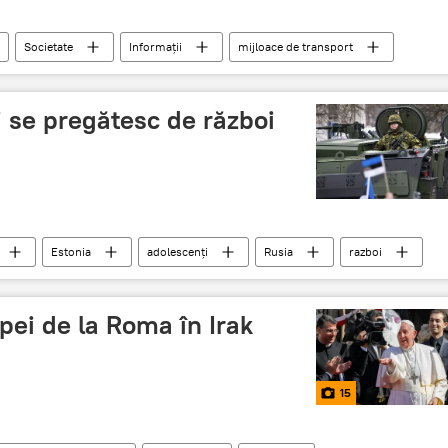
Societate
Informații
mijloace de transport
i se pregătesc de război
Estonia
adolescenți
Rusia
razboi
apei de la Roma în Irak
15