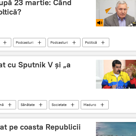
upă 23 martie: Când
ltică?
Podcasturi
Podcasturi
Politică
edinte
Curtea Constituțională
t cu Sputnik V și „a
nă
Sănătate
Societate
Maduro
vaccinati
Vaccinul Sputnik V
vat pe coasta Republicii