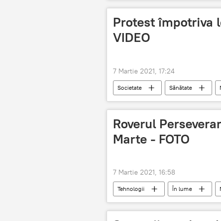
Protest împotriva le
VIDEO
7 Martie 2021, 17:24
Societate
Sănătate
București
Roverul Perseveran
Marte - FOTO
7 Martie 2021, 16:58
Tehnologii
În lume