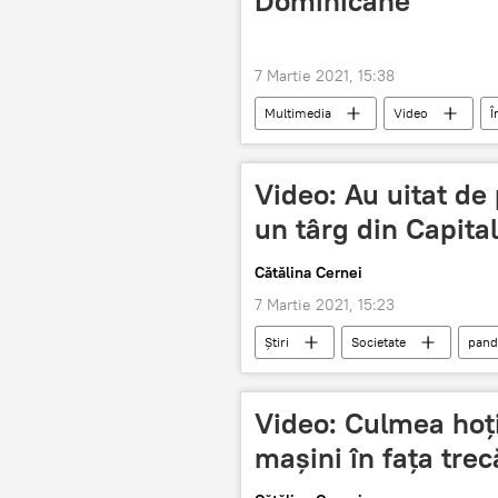
Dominicane
7 Martie 2021, 15:38
Multimedia
Video
Î
Video: Au uitat de
un târg din Capita
Cătălina Cernei
7 Martie 2021, 15:23
Știri
Societate
pand
îmbulzeală
Video: Culmea hoți
mașini în fața trec