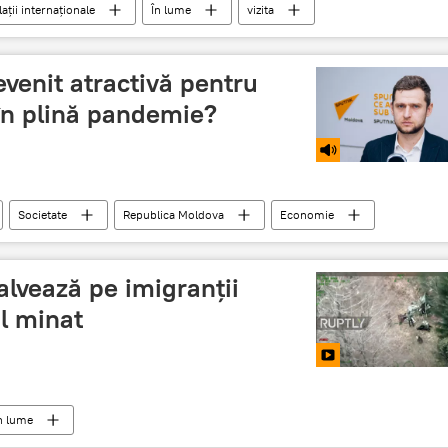
lații internaționale
În lume
vizita
venit atractivă pentru
i în plină pandemie?
Societate
Republica Moldova
Economie
salvează pe imigranții
l minat
n lume