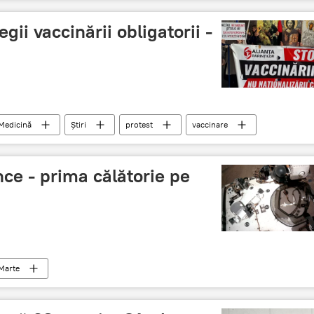
gii vaccinării obligatorii -
Medicină
Știri
protest
vaccinare
ce - prima călătorie pe
Marte