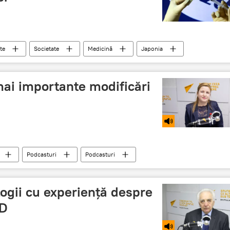
te
Societate
Medicină
Japonia
mai importante modificări
Podcasturi
Podcasturi
ogii cu experiență despre
ID