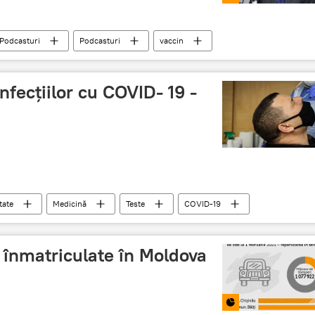
Podcasturi
Podcasturi
vaccin
nfecțiilor cu COVID- 19 -
tate
Medicină
Teste
COVID-19
 înmatriculate în Moldova