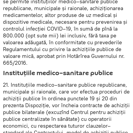
se permite instituțiilor medico–sanitare publice
republicane, municipale și raionale, achiziționarea
medicamentelor, altor produse de uz medical și
dispozitive medicale, necesare pentru prevenirea și
controlul infecției COVID–19, în sumă de pînă la
800.000 (opt sute mii) lei inclusiv, fără taxa pe
valoarea adăugată, în conformitate cu prevederile
Regulamentului cu privire la achizițiile publice de
valoare mică, aprobat prin Hotărîrea Guvernului nr.
665/2016.
Instituțiile medico–sanitare publice
21. Instituțiile medico–sanitare publice republicane,
municipale și raionale, care vor efectua proceduri de
achiziții publice în ordinea punctele 19 și 20 din
prezenta Dispoziție, vor încheia contracte de achiziții
publice bilaterale (excuzînd Centrul pentru achiziții
publice centralizate în sănătate) cu operatorii
economici, cu respectarea tuturor clauzelor–
standard ale Contractului–model de achiziții publice,