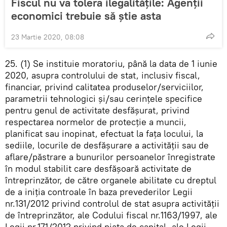
Fiscul nu va tolera ilegalitățile: Agenții
economici trebuie să știe asta
23 Martie 2020, 08:08
25. (1) Se instituie moratoriu, până la data de 1 iunie
2020, asupra controlului de stat, inclusiv fiscal,
financiar, privind calitatea produselor/serviciilor,
parametrii tehnologici şi/sau cerinţele specifice
pentru genul de activitate desfăşurat, privind
respectarea normelor de protecţie a muncii,
planificat sau inopinat, efectuat la faţa locului, la
sediile, locurile de desfăşurare a activităţii sau de
aflare/păstrare a bunurilor persoanelor înregistrate
în modul stabilit care desfăşoară activitate de
întreprinzător, de către organele abilitate cu dreptul
de a iniţia controale în baza prevederilor Legii
nr.131/2012 privind controlul de stat asupra activităţii
de întreprinzător, ale Codului fiscal nr.1163/1997, ale
Legii nr.171/2012 privind piaţa de capital, ale Legii