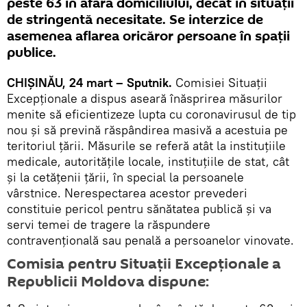
peste 63 în afara domiciliului, decât în situații
de stringentă necesitate. Se interzice de
asemenea aflarea oricăror persoane în spații
publice.
CHIȘINĂU, 24 mart – Sputnik.
Comisiei Situații
Excepționale a dispus aseară înăsprirea măsurilor
menite să eficientizeze lupta cu coronavirusul de tip
nou și să prevină răspândirea masivă a acestuia pe
teritoriul țării. Măsurile se referă atât la instituțiile
medicale, autoritățile locale, instituțiile de stat, cât
și la cetățenii țării, în special la persoanele
vârstnice. Nerespectarea acestor prevederi
constituie pericol pentru sănătatea publică și va
servi temei de tragere la răspundere
contravențională sau penală a persoanelor vinovate.
Comisia pentru Situații Excepționale a
Republicii Moldova dispune: