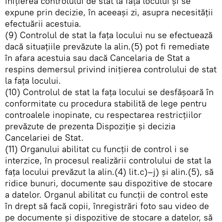
iniţierea controlului de stat la faţa locului şi se
expune prin decizie, în aceeaşi zi, asupra necesităţii
efectuării acestuia.
(9) Controlul de stat la faţa locului nu se efectuează
dacă situaţiile prevăzute la alin.(5) pot fi remediate
în afara acestuia sau dacă Cancelaria de Stat a
respins demersul privind iniţierea controlului de stat
la faţa locului.
(10) Controlul de stat la faţa locului se desfăşoară în
conformitate cu procedura stabilită de lege pentru
controalele inopinate, cu respectarea restricţiilor
prevăzute de prezenta Dispoziție şi decizia
Cancelariei de Stat.
(11) Organului abilitat cu funcţii de control i se
interzice, în procesul realizării controlului de stat la
faţa locului prevăzut la alin.(4) lit.c)–j) şi alin.(5), să
ridice bunuri, documente sau dispozitive de stocare
a datelor. Organul abilitat cu funcţii de control este
în drept să facă copii, înregistrări foto sau video de
pe documente şi dispozitive de stocare a datelor, să