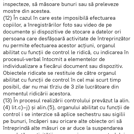
inspecteze, să măsoare bunuri sau să preleveze
mostre din acestea.
(12) În cazul în care este imposibilă efectuarea
copiilor, a înregistrărilor foto sau video de pe
documente şi dispozitive de stocare a datelor ori
persoana care desfăşoară activitate de întreprinzător
nu permite efectuarea acestor acţiuni, organul
abilitat cu funcţii de control le ridică, cu indicarea în
procesul-verbal întocmit a elementelor de
individualizare a fiecărui document sau dispozitiv.
Obiectele ridicate se restituie de către organul
abilitat cu funcţii de control în cel mai scurt timp
posibil, dar nu mai tîrziu de 3 zile lucrătoare din
momentul ridicării acestora.
(13) În procesul realizării controlului prevăzut la alin.
(4) lit.c)–j) şi alin.(5), organului abilitat cu funcţii de
control i se interzice să aplice sechestru sau sigilii
pe bunuri, încăperi sau oricare alte obiecte ori să
întreprindă alte măsuri ce ar duce la suspendarea