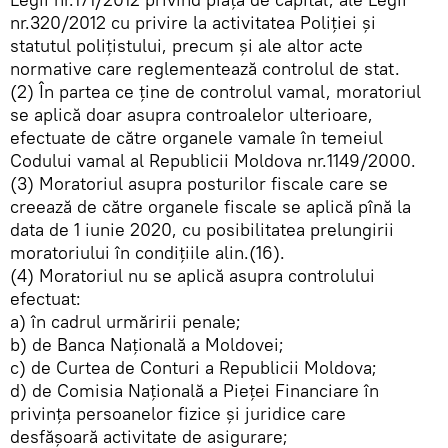
nr.320/2012 cu privire la activitatea Poliţiei şi
statutul poliţistului, precum şi ale altor acte
normative care reglementează controlul de stat.
(2) În partea ce ţine de controlul vamal, moratoriul
se aplică doar asupra controalelor ulterioare,
efectuate de către organele vamale în temeiul
Codului vamal al Republicii Moldova nr.1149/2000.
(3) Moratoriul asupra posturilor fiscale care se
creează de către organele fiscale se aplică pînă la
data de 1 iunie 2020, cu posibilitatea prelungirii
moratoriului în condiţiile alin.(16).
(4) Moratoriul nu se aplică asupra controlului
efectuat:
a) în cadrul urmăririi penale;
b) de Banca Naţională a Moldovei;
c) de Curtea de Conturi a Republicii Moldova;
d) de Comisia Naţională a Pieţei Financiare în
privinţa persoanelor fizice şi juridice care
desfăşoară activitate de asigurare;