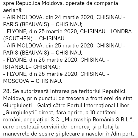
spre Republica Moldova, operate de compania
aeriană:
- AIR MOLDOVA, din 24 martie 2020, CHISINAU -
PARIS (BEAUVAIS) – CHISINAU;
- FLYONE, din 25 martie 2020, CHISINAU - LONDRA
(SOUTHEN) – CHISINAU;
- AIR MOLDOVA, din 25 martie 2020, CHISINAU -
PARIS (BEAUVAIS) – CHISINAU;
- FLYONE, din 26 martie 2020, CHISINAU -
ISTANBUL– CHISINAU;
- FLYONE, din 26 martie 2020, CHISINAU -
MOSCOVA – CHISINAU.
28. Se autorizează intrarea pe teritoriul Republicii
Moldova, prin punctul de trecere a frontierei de stat
Giurgiulești - Galați către Portul Internațional Liber
„Giurgiulești” direct, fără oprire, a 10 cetățeni
români, angajați ai S.C. „Multraship România S.R.L.”,
care prestează servicii de remorcaj și pilotaj la
manevrele de sosire și plecare a navelor în/din port.