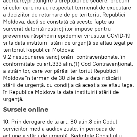
acordare/prelungire a dreptului de ședere, precum
și celor care nu au respectat termenul de executare
a deciziilor de returnare de pe teritoriul Republicii
Moldova, dacă se constată că aceste fapte au
survenit datorită restricțiilor impuse pentru
prevenirea răspîndirii epidemiei virusului COVID-19
și la data instituirii stării de urgență se aflau legal pe
teritoriul Republicii Moldova;
9.2 nesupunerea sancționării contravenționale, în
conformitate cu art.333 alin.(1) Cod Contravențional,
a străinilor, care vor părăsi teritoriul Republicii
Moldova în termen de 30 zile de la data ridicării
stării de urgență, cu condiția că aceștia se aflau legal
în Republica Moldova la data instituirii stării de
urgență.
Sursele online
10. Prin derogare de la art. 80 alin.3 din Codul
serviciilor media audiovizuale, în perioada de
acțiune a stării de urgență, Ședințele Consiliului