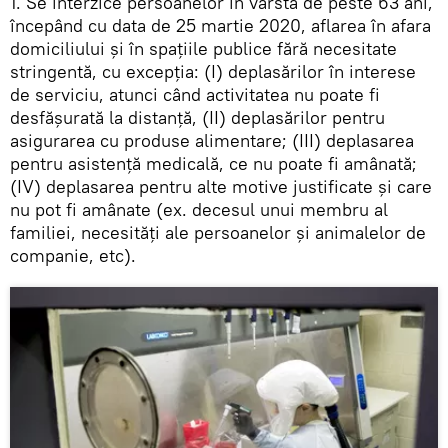
1. Se interzice persoanelor în vârstă de peste 63 ani,
începând cu data de 25 martie 2020, aflarea în afara
domiciliului și în spațiile publice fără necesitate
stringentă, cu excepția: (I) deplasărilor în interese
de serviciu, atunci când activitatea nu poate fi
desfășurată la distanță, (II) deplasărilor pentru
asigurarea cu produse alimentare; (III) deplasarea
pentru asistență medicală, ce nu poate fi amânată;
(IV) deplasarea pentru alte motive justificate și care
nu pot fi amânate (ex. decesul unui membru al
familiei, necesități ale persoanelor și animalelor de
companie, etc).