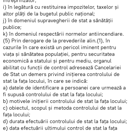
întreprinzător;
i) în legătură cu restituirea impozitelor, taxelor şi
altor plăţi de la bugetul public naţional;
j) în domeniul supravegherii de stat a sănătăţii
publice;
k) în domeniul respectării normelor antiincendiare.
(5) Prin derogare de la prevederile alin.(1), în
cazurile în care există un pericol iminent pentru
viaţa şi sănătatea populaţiei, pentru securitatea
economică a statului şi pentru mediu, organul
abilitat cu funcţii de control adresează Cancelariei
de Stat un demers privind iniţierea controlului de
stat la faţa locului, în care se indică:
a) datele de identificare a persoanei care urmează a
fi supusă controlului de stat la faţa locului;
b) motivele iniţierii controlului de stat la faţa locului;
c) obiectul, scopul şi metoda controlului de stat la
faţa locului;
d) durata efectuării controlului de stat la faţa locului;
e) data efectuării ultimului control de stat la faţa