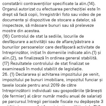
constatării contravenţiilor specificate la alin.(14).
Organul autorizat cu efectuarea percheziţiei este în
drept să facă copii, înregistrări foto sau video de pe
documente şi dispozitive de stocare a datelor, să
inspecteze, să măsoare bunuri sau să preleveze
mostre din acestea.
(16) Controlul de stat la sediile, locurile de
desfăşurare a activităţii sau de aflare/păstrare a
bunurilor persoanelor care desfăşoară activitate de
întreprinzător, iniţiat în domeniile indicate alin.(1) și
alin.(2), se finalizează în ordinea general stabilită.
(17) Rezultatele controlului de stat finalizat se
examinează în modul stabilit de legislaţie.
26. (1) Declararea și achitarea impozitului pe venit,
impozitului pe bunuri imobiliare, impozitul funciar și
taxele locale pentru anul 2019 de către
întreprinzătorii individuali sau gospodăriile ţărănești
(de fermier) al căror număr mediu anual de salariaţi
pe parcursul întregii perioade fiscale nu depăşeşte 3