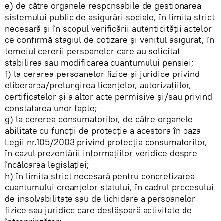
e) de către organele responsabile de gestionarea
sistemului public de asigurări sociale, în limita strict
necesară şi în scopul verificării autenticităţii actelor
ce confirmă stagiul de cotizare şi venitul asigurat, în
temeiul cererii persoanelor care au solicitat
stabilirea sau modificarea cuantumului pensiei;
f) la cererea persoanelor fizice şi juridice privind
eliberarea/prelungirea licenţelor, autorizaţiilor,
certificatelor şi a altor acte permisive şi/sau privind
constatarea unor fapte;
g) la cererea consumatorilor, de către organele
abilitate cu funcţii de protecţie a acestora în baza
Legii nr.105/2003 privind protecţia consumatorilor,
în cazul prezentării informaţiilor veridice despre
încălcarea legislaţiei;
h) în limita strict necesară pentru concretizarea
cuantumului creanţelor statului, în cadrul procesului
de insolvabilitate sau de lichidare a persoanelor
fizice sau juridice care desfăşoară activitate de