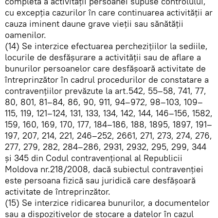
completă a activităţii persoanei supuse controlului,
cu excepţia cazurilor în care continuarea activităţii ar
cauza iminent daune grave vieţii sau sănătăţii
oamenilor.
(14) Se interzice efectuarea percheziţiilor la sediile,
locurile de desfăşurare a activităţii sau de aflare a
bunurilor persoanelor care desfăşoară activitate de
întreprinzător în cadrul procedurilor de constatare a
contravenţiilor prevăzute la art.542, 55–58, 741, 77,
80, 801, 81–84, 86, 90, 911, 94–972, 98–103, 109–
115, 119, 121–124, 131, 133, 134, 142, 144, 146–156, 1582,
159, 160, 169, 170, 177, 184–186, 188, 1895, 1897, 191–
197, 207, 214, 221, 246–252, 2661, 271, 273, 274, 276,
277, 279, 282, 284–286, 2931, 2932, 295, 299, 344
şi 345 din Codul contravenţional al Republicii
Moldova nr.218/2008, dacă subiectul contravenţiei
este persoana fizică sau juridică care desfăşoară
activitate de întreprinzător.
(15) Se interzice ridicarea bunurilor, a documentelor
sau a dispozitivelor de stocare a datelor în cazul