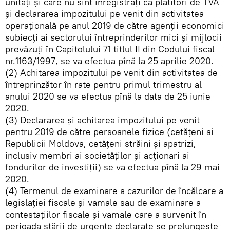
unităţi şi care nu sînt înregistraţi ca plătitori de TVA
și declararea impozitului pe venit din activitatea
operațională pe anul 2019 de către agenţii economici
subiecţi ai sectorului întreprinderilor mici şi mijlocii
prevăzuți în Capitolului 71 titlul II din Codului fiscal
nr.1163/1997, se va efectua pînă la 25 aprilie 2020.
(2) Achitarea impozitului pe venit din activitatea de
întreprinzător în rate pentru primul trimestru al
anului 2020 se va efectua pînă la data de 25 iunie
2020.
(3) Declararea și achitarea impozitului pe venit
pentru 2019 de către persoanele fizice (cetăţeni ai
Republicii Moldova, cetăţeni străini şi apatrizi,
inclusiv membri ai societăţilor şi acţionari ai
fondurilor de investiţii) se va efectua pînă la 29 mai
2020.
(4) Termenul de examinare a cazurilor de încălcare a
legislației fiscale și vamale sau de examinare a
contestațiilor fiscale și vamale care a survenit în
perioada stării de urgențe declarate se prelungește