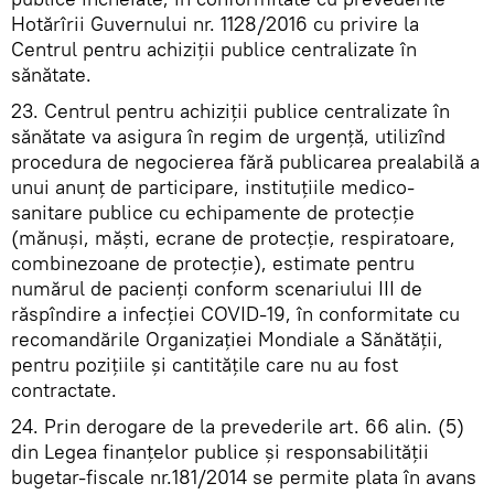
Hotărîrii Guvernului nr. 1128/2016 cu privire la
Centrul pentru achiziții publice centralizate în
sănătate.
23. Centrul pentru achiziții publice centralizate în
sănătate va asigura în regim de urgență, utilizînd
procedura de negocierea fără publicarea prealabilă a
unui anunț de participare, instituțiile medico-
sanitare publice cu echipamente de protecție
(mănuși, măști, ecrane de protecție, respiratoare,
combinezoane de protecție), estimate pentru
numărul de pacienți conform scenariului III de
răspîndire a infecției COVID-19, în conformitate cu
recomandările Organizației Mondiale a Sănătății,
pentru pozițiile și cantitățile care nu au fost
contractate.
24. Prin derogare de la prevederile art. 66 alin. (5)
din Legea finanțelor publice și responsabilității
bugetar-fiscale nr.181/2014 se permite plata în avans