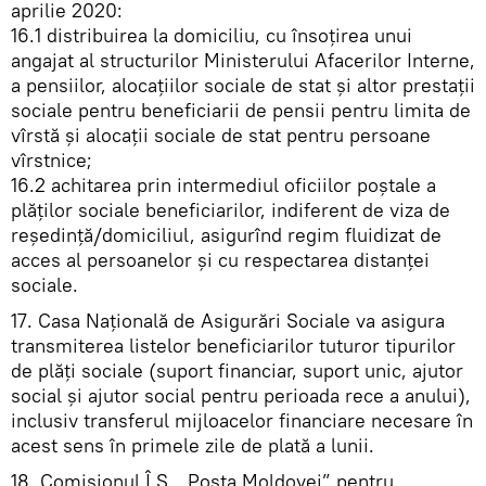
aprilie 2020:
16.1 distribuirea la domiciliu, cu însoțirea unui
angajat al structurilor Ministerului Afacerilor Interne,
a pensiilor, alocațiilor sociale de stat și altor prestații
sociale pentru beneficiarii de pensii pentru limita de
vîrstă și alocații sociale de stat pentru persoane
vîrstnice;
16.2 achitarea prin intermediul oficiilor poștale a
plăților sociale beneficiarilor, indiferent de viza de
reședință/domiciliul, asigurînd regim fluidizat de
acces al persoanelor și cu respectarea distanței
sociale.
17. Casa Națională de Asigurări Sociale va asigura
transmiterea listelor beneficiarilor tuturor tipurilor
de plăți sociale (suport financiar, suport unic, ajutor
social și ajutor social pentru perioada rece a anului),
inclusiv transferul mijloacelor financiare necesare în
acest sens în primele zile de plată a lunii.
18. Comisionul Î.S. „Poșta Moldovei” pentru